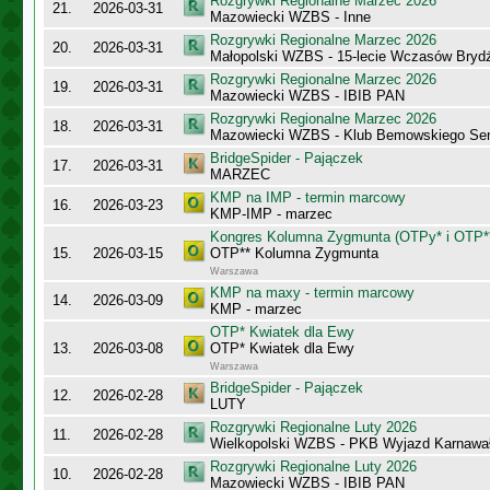
Rozgrywki Regionalne Marzec 2026
21.
2026-03-31
Mazowiecki WZBS - Inne
Rozgrywki Regionalne Marzec 2026
20.
2026-03-31
Małopolski WZBS - 15-lecie Wczasów Bryd
Rozgrywki Regionalne Marzec 2026
19.
2026-03-31
Mazowiecki WZBS - IBIB PAN
Rozgrywki Regionalne Marzec 2026
18.
2026-03-31
Mazowiecki WZBS - Klub Bemowskiego Sen
BridgeSpider - Pajączek
17.
2026-03-31
MARZEC
KMP na IMP - termin marcowy
16.
2026-03-23
KMP-IMP - marzec
Kongres Kolumna Zygmunta (OTPy* i OTP*
15.
2026-03-15
OTP** Kolumna Zygmunta
Warszawa
KMP na maxy - termin marcowy
14.
2026-03-09
KMP - marzec
OTP* Kwiatek dla Ewy
13.
2026-03-08
OTP* Kwiatek dla Ewy
Warszawa
BridgeSpider - Pajączek
12.
2026-02-28
LUTY
Rozgrywki Regionalne Luty 2026
11.
2026-02-28
Wielkopolski WZBS - PKB Wyjazd Karnawa
Rozgrywki Regionalne Luty 2026
10.
2026-02-28
Mazowiecki WZBS - IBIB PAN