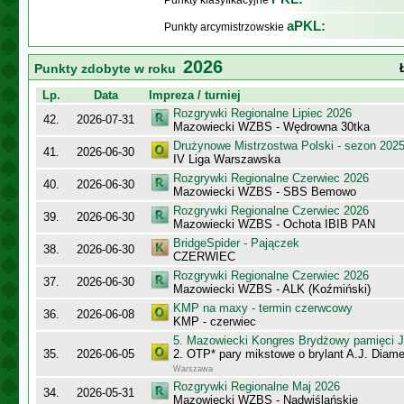
Punkty klasyfikacyjne
aPKL:
Punkty arcymistrzowskie
2026
Punkty zdobyte w roku
Lp.
Data
Impreza / turniej
Rozgrywki Regionalne Lipiec 2026
42.
2026-07-31
Mazowiecki WZBS - Wędrowna 30tka
Drużynowe Mistrzostwa Polski - sezon 202
41.
2026-06-30
IV Liga Warszawska
Rozgrywki Regionalne Czerwiec 2026
40.
2026-06-30
Mazowiecki WZBS - SBS Bemowo
Rozgrywki Regionalne Czerwiec 2026
39.
2026-06-30
Mazowiecki WZBS - Ochota IBIB PAN
BridgeSpider - Pajączek
38.
2026-06-30
CZERWIEC
Rozgrywki Regionalne Czerwiec 2026
37.
2026-06-30
Mazowiecki WZBS - ALK (Koźmiński)
KMP na maxy - termin czerwcowy
36.
2026-06-08
KMP - czerwiec
5. Mazowiecki Kongres Brydżowy pamięci J
35.
2026-06-05
2. OTP* pary mikstowe o brylant A.J. Diame
Warszawa
Rozgrywki Regionalne Maj 2026
34.
2026-05-31
Mazowiecki WZBS - Nadwiślańskie