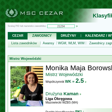
Klasyf
Szukaj PID lub nazwisko zawodnika:
CEZAR
ZAWODNICY
DRUŻYNY
KALENDARZ I WY
Lista zawodników
Awansy
WGM, WLM, WIM
Zawodnicy zagr
Mistrz Wojewódzki
Monika Maja Borows
Mistrz Wojewódzki
2.5
WK =
Współczynnik
Drużyna
Kaman
Liga Okręgowa
Mazowiecki WZBS (MA)
PKL: