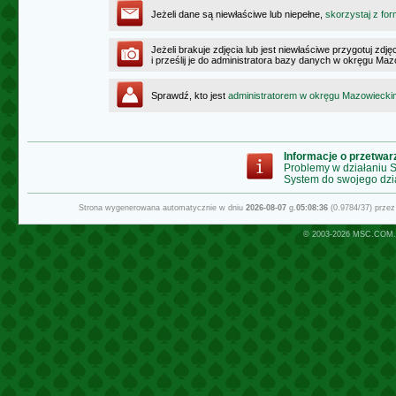
Jeżeli dane są niewłaściwe lub niepełne,
skorzystaj z for
Jeżeli brakuje zdjęcia lub jest niewłaściwe przygotuj zd
i prześlij je do administratora bazy danych w okręgu Ma
Sprawdź, kto jest
administratorem w okręgu Mazowiecki
Informacje o przetwa
Problemy w działaniu
System do swojego dzi
Strona wygenerowana automatycznie w dniu
2026-08-07
g.
05:08:36
(0.9784/37) prze
© 2003-2026
MSC.COM.