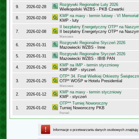
Rozgrywki Regionalne Luty 2026
9.
2026-02-28
Wielkopolski WZBS - PKB Czwartki
KMP na maxy - termin lutowy - VI Memoriał
8.
2026-02-09
KMP - luty
II bezpłatny Energetyczny OTP* na Naszy
7.
2026-02-08
II bezpłatny Energetyczny OTP* na Naszy
Warszawa
Rozgrywki Regionalne Styczeń 2026
6.
2026-01-31
Mazowiecki WZBS - Inne
Rozgrywki Regionalne Styczeń 2026
5.
2026-01-31
Mazowiecki WZBS - IBIB PAN
KMP na IMP - termin styczniowy
4.
2026-01-26
KMP-IMP - styczeń
OTP* 34. Finał Wielkiej Orkiestry Świątec
3.
2026-01-25
OTP* WOŚP w Hotelu Presidential
Warszawa
KMP na maxy - termin styczniowy
2.
2026-01-12
KMP - styczeń
OTP** Turniej Noworoczny
1.
2026-01-02
Turniej Noworoczny PKB
Poznań
Informacje o przetwarzaniu danych osobowych znajdują