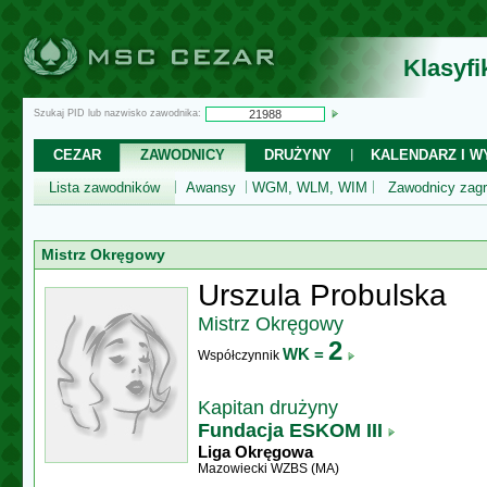
Klasyf
Szukaj PID lub nazwisko zawodnika:
CEZAR
ZAWODNICY
DRUŻYNY
KALENDARZ I WY
Lista zawodników
Awansy
WGM, WLM, WIM
Zawodnicy zagr
Mistrz Okręgowy
Urszula Probulska
Mistrz Okręgowy
2
WK =
Współczynnik
Kapitan drużyny
Fundacja ESKOM III
Liga Okręgowa
Mazowiecki WZBS (MA)