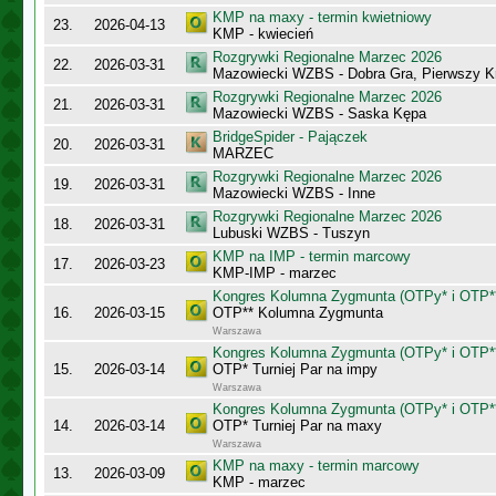
KMP na maxy - termin kwietniowy
23.
2026-04-13
KMP - kwiecień
Rozgrywki Regionalne Marzec 2026
22.
2026-03-31
Mazowiecki WZBS - Dobra Gra, Pierwszy K
Rozgrywki Regionalne Marzec 2026
21.
2026-03-31
Mazowiecki WZBS - Saska Kępa
BridgeSpider - Pajączek
20.
2026-03-31
MARZEC
Rozgrywki Regionalne Marzec 2026
19.
2026-03-31
Mazowiecki WZBS - Inne
Rozgrywki Regionalne Marzec 2026
18.
2026-03-31
Lubuski WZBS - Tuszyn
KMP na IMP - termin marcowy
17.
2026-03-23
KMP-IMP - marzec
Kongres Kolumna Zygmunta (OTPy* i OTP*
16.
2026-03-15
OTP** Kolumna Zygmunta
Warszawa
Kongres Kolumna Zygmunta (OTPy* i OTP*
15.
2026-03-14
OTP* Turniej Par na impy
Warszawa
Kongres Kolumna Zygmunta (OTPy* i OTP*
14.
2026-03-14
OTP* Turniej Par na maxy
Warszawa
KMP na maxy - termin marcowy
13.
2026-03-09
KMP - marzec