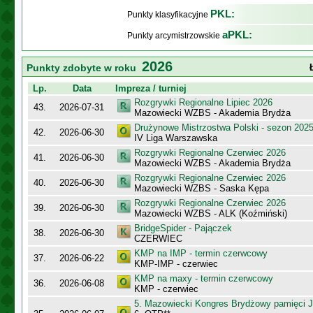
PKL:
Punkty klasyfikacyjne
aPKL:
Punkty arcymistrzowskie
2026
Punkty zdobyte w roku
Lp.
Data
Impreza / turniej
Rozgrywki Regionalne Lipiec 2026
43.
2026-07-31
Mazowiecki WZBS - Akademia Brydża
Drużynowe Mistrzostwa Polski - sezon 202
42.
2026-06-30
IV Liga Warszawska
Rozgrywki Regionalne Czerwiec 2026
41.
2026-06-30
Mazowiecki WZBS - Akademia Brydża
Rozgrywki Regionalne Czerwiec 2026
40.
2026-06-30
Mazowiecki WZBS - Saska Kępa
Rozgrywki Regionalne Czerwiec 2026
39.
2026-06-30
Mazowiecki WZBS - ALK (Koźmiński)
BridgeSpider - Pajączek
38.
2026-06-30
CZERWIEC
KMP na IMP - termin czerwcowy
37.
2026-06-22
KMP-IMP - czerwiec
KMP na maxy - termin czerwcowy
36.
2026-06-08
KMP - czerwiec
5. Mazowiecki Kongres Brydżowy pamięci J