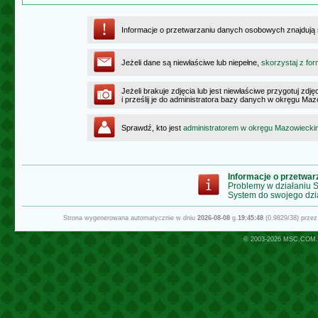
Informacje o przetwarzaniu danych osobowych znajdują
Jeżeli dane są niewłaściwe lub niepełne,
skorzystaj z for
Jeżeli brakuje zdjęcia lub jest niewłaściwe przygotuj zd
i prześlij je do administratora bazy danych w okręgu Ma
Sprawdź, kto jest
administratorem w okręgu Mazowiecki
Informacje o przetwa
Problemy w działaniu
System do swojego dzi
Strona wygenerowana automatycznie w dniu
2026-08-08
g.
19:45:48
(0.9829/38) prze
© 2003-2026
MSC.COM.