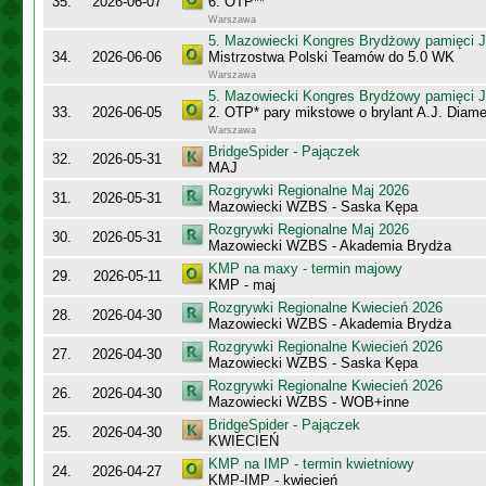
35.
2026-06-07
6. OTP**
Warszawa
5. Mazowiecki Kongres Brydżowy pamięci J
34.
2026-06-06
Mistrzostwa Polski Teamów do 5.0 WK
Warszawa
5. Mazowiecki Kongres Brydżowy pamięci J
33.
2026-06-05
2. OTP* pary mikstowe o brylant A.J. Diame
Warszawa
BridgeSpider - Pajączek
32.
2026-05-31
MAJ
Rozgrywki Regionalne Maj 2026
31.
2026-05-31
Mazowiecki WZBS - Saska Kępa
Rozgrywki Regionalne Maj 2026
30.
2026-05-31
Mazowiecki WZBS - Akademia Brydża
KMP na maxy - termin majowy
29.
2026-05-11
KMP - maj
Rozgrywki Regionalne Kwiecień 2026
28.
2026-04-30
Mazowiecki WZBS - Akademia Brydża
Rozgrywki Regionalne Kwiecień 2026
27.
2026-04-30
Mazowiecki WZBS - Saska Kępa
Rozgrywki Regionalne Kwiecień 2026
26.
2026-04-30
Mazowiecki WZBS - WOB+inne
BridgeSpider - Pajączek
25.
2026-04-30
KWIECIEŃ
KMP na IMP - termin kwietniowy
24.
2026-04-27
KMP-IMP - kwiecień