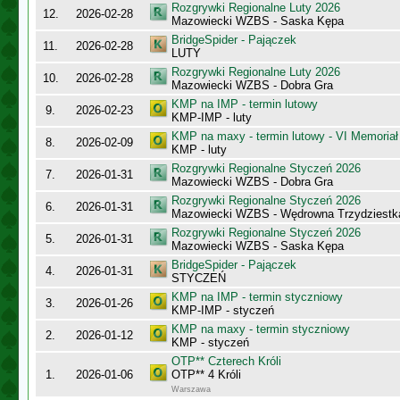
Rozgrywki Regionalne Luty 2026
12.
2026-02-28
Mazowiecki WZBS - Saska Kępa
BridgeSpider - Pajączek
11.
2026-02-28
LUTY
Rozgrywki Regionalne Luty 2026
10.
2026-02-28
Mazowiecki WZBS - Dobra Gra
KMP na IMP - termin lutowy
9.
2026-02-23
KMP-IMP - luty
KMP na maxy - termin lutowy - VI Memoriał
8.
2026-02-09
KMP - luty
Rozgrywki Regionalne Styczeń 2026
7.
2026-01-31
Mazowiecki WZBS - Dobra Gra
Rozgrywki Regionalne Styczeń 2026
6.
2026-01-31
Mazowiecki WZBS - Wędrowna Trzydziestk
Rozgrywki Regionalne Styczeń 2026
5.
2026-01-31
Mazowiecki WZBS - Saska Kępa
BridgeSpider - Pajączek
4.
2026-01-31
STYCZEŃ
KMP na IMP - termin styczniowy
3.
2026-01-26
KMP-IMP - styczeń
KMP na maxy - termin styczniowy
2.
2026-01-12
KMP - styczeń
OTP** Czterech Króli
1.
2026-01-06
OTP** 4 Króli
Warszawa