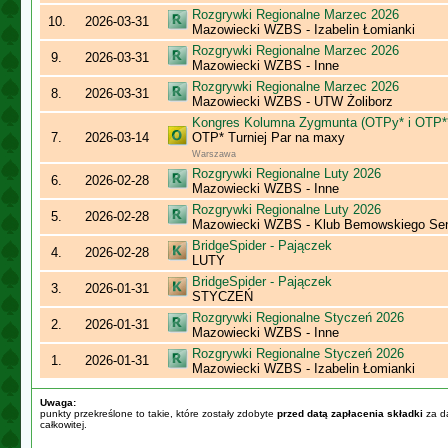
Rozgrywki Regionalne Marzec 2026
10.
2026-03-31
Mazowiecki WZBS - Izabelin Łomianki
Rozgrywki Regionalne Marzec 2026
9.
2026-03-31
Mazowiecki WZBS - Inne
Rozgrywki Regionalne Marzec 2026
8.
2026-03-31
Mazowiecki WZBS - UTW Żoliborz
Kongres Kolumna Zygmunta (OTPy* i OTP*
7.
2026-03-14
OTP* Turniej Par na maxy
Warszawa
Rozgrywki Regionalne Luty 2026
6.
2026-02-28
Mazowiecki WZBS - Inne
Rozgrywki Regionalne Luty 2026
5.
2026-02-28
Mazowiecki WZBS - Klub Bemowskiego Sen
BridgeSpider - Pajączek
4.
2026-02-28
LUTY
BridgeSpider - Pajączek
3.
2026-01-31
STYCZEŃ
Rozgrywki Regionalne Styczeń 2026
2.
2026-01-31
Mazowiecki WZBS - Inne
Rozgrywki Regionalne Styczeń 2026
1.
2026-01-31
Mazowiecki WZBS - Izabelin Łomianki
Uwaga:
punkty przekreślone to takie, które zostały zdobyte
przed datą zapłacenia składki
za da
całkowitej.