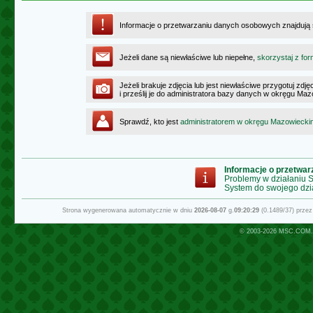
Informacje o przetwarzaniu danych osobowych znajdują
Jeżeli dane są niewłaściwe lub niepełne,
skorzystaj z for
Jeżeli brakuje zdjęcia lub jest niewłaściwe przygotuj zd
i prześlij je do administratora bazy danych w okręgu Ma
Sprawdź, kto jest
administratorem w okręgu Mazowiecki
Informacje o przetwa
Problemy w działaniu
System do swojego dzi
Strona wygenerowana automatycznie w dniu
2026-08-07
g.
09:20:29
(0.1489/37) prze
© 2003-2026
MSC.COM.