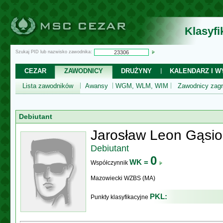
Klasyf
Szukaj PID lub nazwisko zawodnika:
CEZAR
ZAWODNICY
DRUŻYNY
KALENDARZ I WY
Lista zawodników
Awansy
WGM, WLM, WIM
Zawodnicy zagr
Debiutant
Jarosław Leon Gąsio
Debiutant
0
WK =
Współczynnik
Mazowiecki WZBS (MA)
PKL:
Punkty klasyfikacyjne