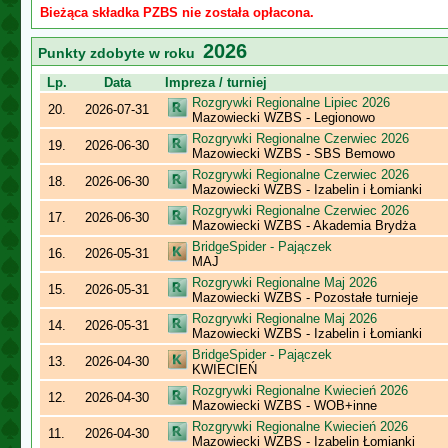
Bieżąca składka PZBS nie została opłacona.
2026
Punkty zdobyte w roku
Lp.
Data
Impreza / turniej
Rozgrywki Regionalne Lipiec 2026
20.
2026-07-31
Mazowiecki WZBS - Legionowo
Rozgrywki Regionalne Czerwiec 2026
19.
2026-06-30
Mazowiecki WZBS - SBS Bemowo
Rozgrywki Regionalne Czerwiec 2026
18.
2026-06-30
Mazowiecki WZBS - Izabelin i Łomianki
Rozgrywki Regionalne Czerwiec 2026
17.
2026-06-30
Mazowiecki WZBS - Akademia Brydża
BridgeSpider - Pajączek
16.
2026-05-31
MAJ
Rozgrywki Regionalne Maj 2026
15.
2026-05-31
Mazowiecki WZBS - Pozostałe turnieje
Rozgrywki Regionalne Maj 2026
14.
2026-05-31
Mazowiecki WZBS - Izabelin i Łomianki
BridgeSpider - Pajączek
13.
2026-04-30
KWIECIEŃ
Rozgrywki Regionalne Kwiecień 2026
12.
2026-04-30
Mazowiecki WZBS - WOB+inne
Rozgrywki Regionalne Kwiecień 2026
11.
2026-04-30
Mazowiecki WZBS - Izabelin Łomianki