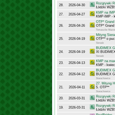
Rozgrywki R
28.
2026-04-30
Łódzki WZB
KMP na IMP 
27.
2026-04-27
KMP-IMP - k
OTP* Grand 
26.
2026-04-26
OTP* Grand 
Tomaszów Mazow
Mityng Siera
25.
2026-04-19
OTP** o puc
Sieradz
BUDIMEX Gra
24.
2026-04-19
XI BUDIMEX 
Sieradz
KMP na maxy
23.
2026-04-13
KMP - kwiec
BUDIMEX Gra
22.
2026-04-12
BUDIMEX Gra
Starachowice
27. Mityng H
21.
2026-04-11
5. OTP**
Starachowice
Rozgrywki R
20.
2026-03-31
Łódzki WZBS 
Rozgrywki R
19.
2026-03-31
Łódzki WZB
RealBridge