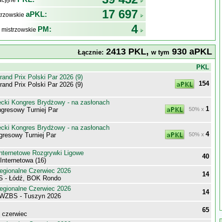
kacyjne
17 697
aPKL:
trzowskie
4
PM:
 mistrzowskie
2413 PKL,
930 aPKL
Łącznie:
w tym
j
PKL
nd Prix Polski Par 2026 (9)
154
nd Prix Polski Par 2026 (9)
ecki Kongres Brydżowy - na zasłonach
1
gresowy Turniej Par
50% x
ecki Kongres Brydżowy - na zasłonach
4
resowy Turniej Par
50% x
Internetowe Rozgrywki Ligowe
40
Internetowa (16)
egionalne Czerwiec 2026
14
S - Łódź, BOK Rondo
egionalne Czerwiec 2026
14
 WZBS - Tuszyn 2026
65
- czerwiec