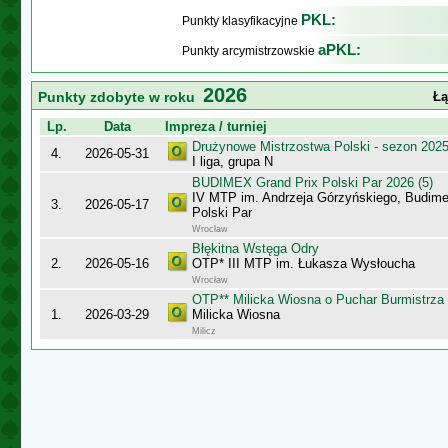
PKL:
Punkty klasyfikacyjne
aPKL:
Punkty arcymistrzowskie
2026
Punkty zdobyte w roku
Łą
Lp.
Data
Impreza / turniej
Drużynowe Mistrzostwa Polski - sezon 202
4.
2026-05-31
I liga, grupa N
BUDIMEX Grand Prix Polski Par 2026 (5)
IV MTP im. Andrzeja Górzyńskiego, Budime
3.
2026-05-17
Polski Par
Wrocław
Błękitna Wstęga Odry
2.
2026-05-16
OTP* III MTP im. Łukasza Wysłoucha
Wrocław
OTP** Milicka Wiosna o Puchar Burmistrza 
1.
2026-03-29
Milicka Wiosna
Milicz