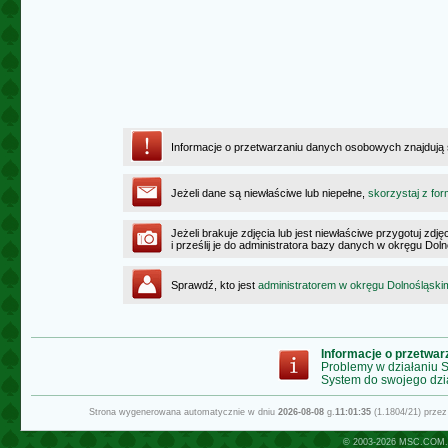
Informacje o przetwarzaniu danych osobowych znajdują
Jeżeli dane są niewłaściwe lub niepełne,
skorzystaj z for
Jeżeli brakuje zdjęcia lub jest niewłaściwe przygotuj zd
i prześlij je do administratora bazy danych w okręgu Dol
Sprawdź, kto jest
administratorem w okręgu Dolnośląski
Informacje o przetwa
Problemy w działaniu
System do swojego dzi
Strona wygenerowana automatycznie w dniu
2026-08-08
g.
11:01:35
(1.1804/21) prze
© 2003-2026
MSC.COM.