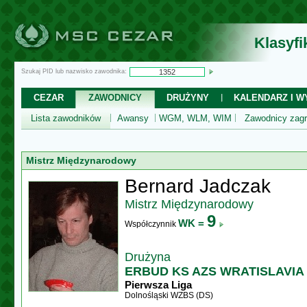
Klasyf
Szukaj PID lub nazwisko zawodnika:
CEZAR
ZAWODNICY
DRUŻYNY
KALENDARZ I WY
Lista zawodników
Awansy
WGM, WLM, WIM
Zawodnicy zagr
Mistrz Międzynarodowy
Bernard Jadczak
Mistrz Międzynarodowy
9
WK =
Współczynnik
Drużyna
ERBUD KS AZS WRATISLAVIA 
Pierwsza Liga
Dolnośląski WZBS (DS)