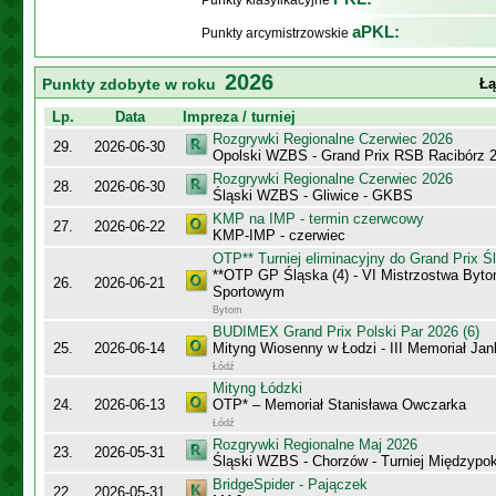
Punkty klasyfikacyjne
aPKL:
Punkty arcymistrzowskie
2026
Punkty zdobyte w roku
Łą
Lp.
Data
Impreza / turniej
Rozgrywki Regionalne Czerwiec 2026
29.
2026-06-30
Opolski WZBS - Grand Prix RSB Racibórz 
Rozgrywki Regionalne Czerwiec 2026
28.
2026-06-30
Śląski WZBS - Gliwice - GKBS
KMP na IMP - termin czerwcowy
27.
2026-06-22
KMP-IMP - czerwiec
OTP** Turniej eliminacyjny do Grand Prix Ś
**OTP GP Śląska (4) - VI Mistrzostwa Byt
26.
2026-06-21
Sportowym
Bytom
BUDIMEX Grand Prix Polski Par 2026 (6)
25.
2026-06-14
Mityng Wiosenny w Łodzi - III Memoriał J
Łódź
Mityng Łódzki
24.
2026-06-13
OTP* – Memoriał Stanisława Owczarka
Łódź
Rozgrywki Regionalne Maj 2026
23.
2026-05-31
Śląski WZBS - Chorzów - Turniej Międzypo
BridgeSpider - Pajączek
22.
2026-05-31