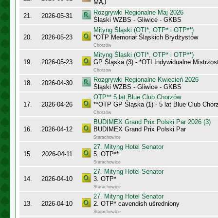
MAJ
Rozgrywki Regionalne Maj 2026
21.
2026-05-31
Śląski WZBS - Gliwice - GKBS
Mityng Śląski (OTI*, OTP* i OTP**)
20.
2026-05-23
*OTP Memoriał Śląskich Brydżystów
Chorzów
Mityng Śląski (OTI*, OTP* i OTP**)
19.
2026-05-23
GP Śląska (3) - *OTI Indywidualne Mistrzo
Chorzów
Rozgrywki Regionalne Kwiecień 2026
18.
2026-04-30
Śląski WZBS - Gliwice - GKBS
OTP** 5 lat Blue Club Chorzów
17.
2026-04-26
**OTP GP Śląska (1) - 5 lat Blue Club Chor
Chorzów
BUDIMEX Grand Prix Polski Par 2026 (3)
16.
2026-04-12
BUDIMEX Grand Prix Polski Par
Starachowice
27. Mityng Hotel Senator
15.
2026-04-11
5. OTP**
Starachowice
27. Mityng Hotel Senator
14.
2026-04-10
3. OTP*
Starachowice
27. Mityng Hotel Senator
13.
2026-04-10
2. OTP* cavendish uśredniony
Starachowice