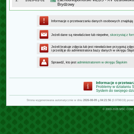
Brydżowy
Informacje o przetwarzaniu danych osobowych znajdują
Jeżeli dane są niewłaściwe lub niepełne,
skorzystaj z for
Jeżeli brakuje zdjęcia lub jest niewłaściwe przygotuj zd
i prześlij je do administratora bazy danych w okręgu Ślą
Sprawdź, kto jest
administratorem w okręgu Śląskim
Informacje o przetwa
Problemy w działaniu
System do swojego dzi
Strona wygenerowana automatycznie w dniu
2026-08-09
g.
04:21:56
(0.9796/19) prze
© 2003-2026
MSC.COM.