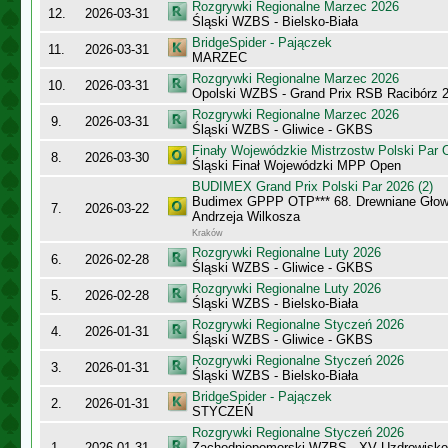
Rozgrywki Regionalne Marzec 2026
12.
2026-03-31
Śląski WZBS - Bielsko-Biała
BridgeSpider - Pajączek
11.
2026-03-31
MARZEC
Rozgrywki Regionalne Marzec 2026
10.
2026-03-31
Opolski WZBS - Grand Prix RSB Racibórz 
Rozgrywki Regionalne Marzec 2026
9.
2026-03-31
Śląski WZBS - Gliwice - GKBS
Finały Wojewódzkie Mistrzostw Polski Par
8.
2026-03-30
Śląski Finał Wojewódzki MPP Open
BUDIMEX Grand Prix Polski Par 2026 (2)
Budimex GPPP OTP*** 68. Drewniane Głowy
7.
2026-03-22
Andrzeja Wilkosza
Kraków
Rozgrywki Regionalne Luty 2026
6.
2026-02-28
Śląski WZBS - Gliwice - GKBS
Rozgrywki Regionalne Luty 2026
5.
2026-02-28
Śląski WZBS - Bielsko-Biała
Rozgrywki Regionalne Styczeń 2026
4.
2026-01-31
Śląski WZBS - Gliwice - GKBS
Rozgrywki Regionalne Styczeń 2026
3.
2026-01-31
Śląski WZBS - Bielsko-Biała
BridgeSpider - Pajączek
2.
2026-01-31
STYCZEŃ
Rozgrywki Regionalne Styczeń 2026
1.
2026-01-31
Zachodniopomorski WZBS - XV Uzdrowisk