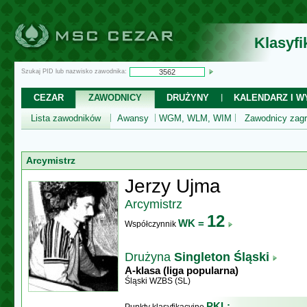
Klasyf
Szukaj PID lub nazwisko zawodnika:
CEZAR
ZAWODNICY
DRUŻYNY
KALENDARZ I WY
Lista zawodników
Awansy
WGM, WLM, WIM
Zawodnicy zagr
Arcymistrz
Jerzy Ujma
Arcymistrz
12
WK =
Współczynnik
Drużyna
Singleton Śląski
A-klasa (liga popularna)
Śląski WZBS (SL)
PKL: