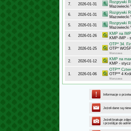
Rozgrywki R
7.
2026-01-31
Mazowiecki
Rozgrywki R
6.
2026-01-31
Mazowiecki 
Rozgrywki R
5.
2026-01-31
Mazowiecki 
KMP na IMP 
4.
2026-01-26
KMP-IMP - 
OTP* 34. Fin
3.
2026-01-25
OTP* WOŚP w
Warszawa
KMP na maxy
2.
2026-01-12
KMP - stycz
OTP** Cztere
1.
2026-01-06
OTP** 4 Król
Warszawa
Informacje o przet
Jeżeli dane są niew
Jeżeli brakuje zdję
i prześlij je do ad