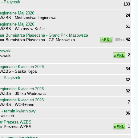
 - Pajączek
133
egionalne Maj 2026
24
WZBS - Mistrzostwa Legionowa
egionalne Maj 2026
51
 WZBS - Wczasy w Koźle
ar Burmistrza Piaseczna - Grand Prix Mazowsza
42
ar Burmistrza Piaseczna - GP Mazowsza
50% x
zawski
2
zawski
egionalne Kwiecień 2026
34
 WZBS - Saska Kępa
 - Pajączek
62
egionalne Kwiecień 2026
32
WZBS - 30-tka Wędrowna
egionalne Kwiecień 2026
7
 WZBS - WOB+inne
- termin kwietniowy
96
wiecień
ar Prezesa WZBS
1
ar Prezesa WZBS
 - termin kwietniowy