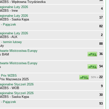
WZBS - Wędrowna Trzydziestka
egionalne Luty 2026
4
WZBS - Inne
egionalne Luty 2026
17
 WZBS - Saska Kępa
 - Pajączek
82
egionalne Luty 2026
2
 WZBS - ALK
- termin lutowy
88
uty
twarte Mistrzostwa Europy
36
s BAM
twarte Mistrzostwa Europy
54
s
d Prix WZBS
22
50% x
 Prix Mazowsza 2025
egionalne Styczeń 2026
9
 WZBS - WOB
egionalne Styczeń 2026
30
 WZBS - Saska Kępa
 - Pajączek
93