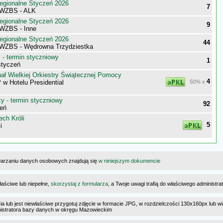
egionalne Styczeń 2026
7
 WZBS - ALK
egionalne Styczeń 2026
9
WZBS - Inne
egionalne Styczeń 2026
44
WZBS - Wędrowna Trzydziestka
- termin styczniowy
1
styczeń
ał Wielkiej Orkiestry Świątecznej Pomocy
4
 Hotelu Presidential
50% x
 - termin styczniowy
92
eń
ch Króli
5
i
warzaniu danych osobowych znajdują się
w niniejszym dokumencie
łaściwe lub niepełne,
skorzystaj z formularza
, a Twoje uwagi trafią do właściwego administr
cia lub jest niewłaściwe przygotuj zdjęcie w formacie JPG, w rozdzielczości 130x160px lub wi
ministratora bazy danych w okręgu Mazowieckim