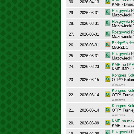
30.
2026-04-13
KMP - kwiec
Rozgrywki R
29.
2026-03-31
Mazowiecki
Rozgrywki R
28.
2026-03-31
Mazowiecki
Rozgrywki R
27.
2026-03-31
Mazowiecki 
BridgeSpider
26.
2026-03-31
MARZEC
Rozgrywki R
25.
2026-03-31
Mazowiecki 
KMP na IMP 
24.
2026-03-23
KMP-IMP - 
Kongres Kol
23.
2026-03-15
OTP** Kolu
Warszawa
Kongres Kol
22.
2026-03-14
OTP* Turnie
Warszawa
Kongres Kol
21.
2026-03-14
OTP* Turnie
Warszawa
KMP na maxy
20.
2026-03-09
KMP - marz
Rozgrywki R
19.
2026-02-28