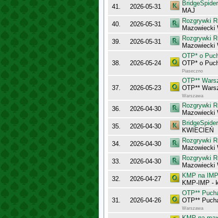
BridgeSpider
41.
2026-05-31
MAJ
Rozgrywki R
40.
2026-05-31
Mazowiecki 
Rozgrywki R
39.
2026-05-31
Mazowiecki
OTP* o Puch
38.
2026-05-24
OTP* o Puch
Piaseczno
OTP** Wars
37.
2026-05-23
OTP** Wars
Warszawa
Rozgrywki R
36.
2026-04-30
Mazowiecki
BridgeSpider
35.
2026-04-30
KWIECIEŃ
Rozgrywki R
34.
2026-04-30
Mazowiecki 
Rozgrywki R
33.
2026-04-30
Mazowiecki
KMP na IMP 
32.
2026-04-27
KMP-IMP - k
OTP** Puch
31.
2026-04-26
OTP** Puch
Warszawa
KMP na maxy