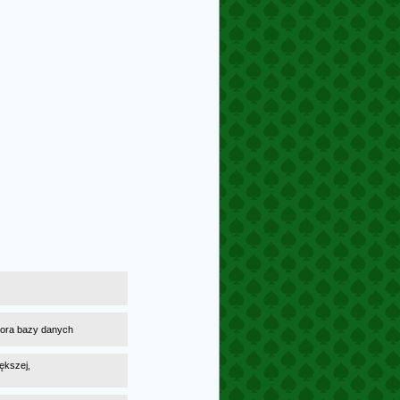
atora bazy danych
ększej,