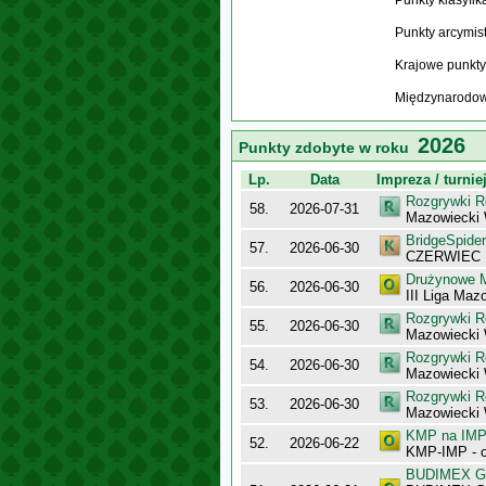
Punkty klasyfi
Punkty arcymis
Krajowe punkty
Międzynarodow
2026
Punkty zdobyte w roku
Lp.
Data
Impreza / turnie
Rozgrywki R
58.
2026-07-31
Mazowiecki
BridgeSpider
57.
2026-06-30
CZERWIEC
Drużynowe M
56.
2026-06-30
III Liga Maz
Rozgrywki R
55.
2026-06-30
Mazowiecki 
Rozgrywki R
54.
2026-06-30
Mazowiecki
Rozgrywki R
53.
2026-06-30
Mazowiecki
KMP na IMP 
52.
2026-06-22
KMP-IMP - c
BUDIMEX Gra