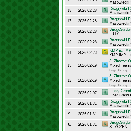
Mazowiecki 
Rozgrywki R
18.
2026-02-28
Mazowiecki 
Rozgrywki R
17.
2026-02-28
Mazowiecki
BridgeSpider
16.
2026-02-28
LUTY
Rozgrywki R
15.
2026-02-28
Mazowiecki
KMP na IMP 
14.
2026-02-23
KMP-IMP - l
3. Zimowe O
13.
2026-02-19
Mixed Team
Praga, Czechy
3. Zimowe O
12.
2026-02-19
Mixed Team
Praga, Czechy
Finały Gran
11.
2026-02-07
Finał Grand
Rozgrywki R
10.
2026-01-31
Mazowiecki
Rozgrywki R
9.
2026-01-31
Mazowiecki
BridgeSpider
8.
2026-01-31
STYCZEŃ