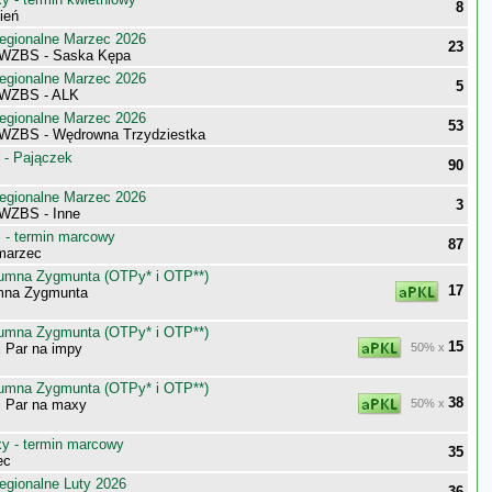
8
ień
egionalne Marzec 2026
23
 WZBS - Saska Kępa
egionalne Marzec 2026
5
 WZBS - ALK
egionalne Marzec 2026
53
WZBS - Wędrowna Trzydziestka
 - Pajączek
90
egionalne Marzec 2026
3
WZBS - Inne
- termin marcowy
87
marzec
umna Zygmunta (OTPy* i OTP**)
17
mna Zygmunta
umna Zygmunta (OTPy* i OTP**)
15
j Par na impy
50% x
umna Zygmunta (OTPy* i OTP**)
38
j Par na maxy
50% x
 - termin marcowy
35
ec
egionalne Luty 2026
36