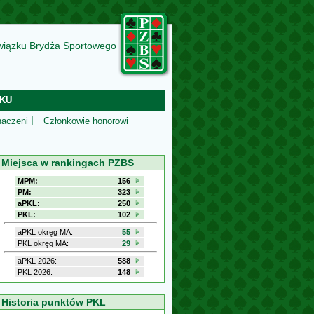
wiązku Brydża Sportowego
KU
aczeni
Członkowie honorowi
Miejsca w rankingach PZBS
MPM:
156
PM:
323
aPKL:
250
PKL:
102
aPKL okręg MA:
55
PKL okręg MA:
29
aPKL 2026:
588
PKL 2026:
148
Historia punktów PKL