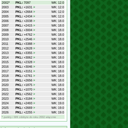
2002*
PKL:
7097
WK: 12.0
2003
PKL:
+1631
WK: 12.0
2004
PKL:
+2664
WK: 12.0
2005
PKL:
+2434
WK: 12.0
2006
PKL:
+2038
WK: 18.0
2007
PKL:
+2415
WK: 18.0
2008
PKL:
+3004
WK: 18.0
2009
PKL:
+4762
WK: 18.0
2010
PKL:
+2546
WK: 18.0
2011
PKL:
+3388
WK: 18.0
2012
PKL:
+2628
WK: 18.0
2013
PKL:
+3355
WK: 18.0
2014
PKL:
+3062
WK: 18.0
2015
PKL:
+2328
WK: 18.0
2016
PKL:
+3046
WK: 18.0
2017
PKL:
+3151
WK: 18.0
2018
PKL:
+2761
WK: 18.0
2019
PKL:
+2656
WK: 18.0
2020
PKL:
+1875
WK: 18.0
2021
PKL:
+1070
WK: 18.0
2022
PKL:
+2562
WK: 18.0
2023
PKL:
+3184
WK: 19.0
2024
PKL:
+2493
WK: 19.0
2025
PKL:
+2669
WK: 19.0
2026
PKL:
+2255
WK: 19.0
* punkty i WK zdobyte do roku 2002 włącznie