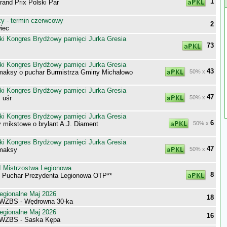
1
nd Prix Polski Par
 - termin czerwcowy
2
iec
ki Kongres Brydżowy pamięci Jurka Gresia
73
ki Kongres Brydżowy pamięci Jurka Gresia
43
maksy o puchar Burmistrza Gminy Michałowo
50% x
ki Kongres Brydżowy pamięci Jurka Gresia
47
 uśr
50% x
ki Kongres Brydżowy pamięci Jurka Gresia
6
 mikstowe o brylant A.J. Diament
50% x
ki Kongres Brydżowy pamięci Jurka Gresia
47
 maksy
50% x
 Mistrzostwa Legionowa
8
 o Puchar Prezydenta Legionowa OTP**
egionalne Maj 2026
18
 WZBS - Wędrowna 30-ka
egionalne Maj 2026
16
 WZBS - Saska Kępa