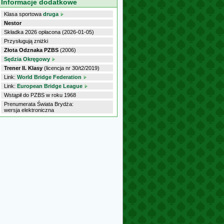
Informacje dodatkowe
Klasa sportowa
druga
Nestor
Składka 2026 opłacona (2026-01-05)
Przysługują zniżki
Złota Odznaka PZBS
(2006)
Sędzia Okręgowy
Trener II. Klasy
(licencja nr 30/t2/2019)
Link:
World Bridge Federation
Link:
European Bridge League
Wstąpił do PZBS w roku 1968
Prenumerata Świata Brydża:
wersja elektroniczna