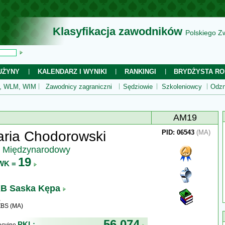
Klasyfikacja zawodników
Polskiego Z
UŻYNY
KALENDARZ I WYNIKI
RANKINGI
BRYDŻYSTA RO
 WLM, WIM
Zawodnicy zagraniczni
Sędziowie
Szkoleniowcy
Odzn
AM19
aria Chodorowski
PID: 06543
(MA)
z Międzynarodowy
19
WK =
B Saska Kępa
ZBS (MA)
56 074
PKL: