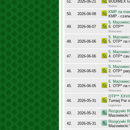
51.
2026-06-21
BUDIMEX Gra
Radom
KMP na maxy
50.
2026-06-08
KMP - czerw
5. Mazowiec
49.
2026-06-07
6. OTP**
Warszawa
5. Mazowiec
48.
2026-06-06
5. OTP* na 
Warszawa
5. Mazowiec
47.
2026-06-06
4. OTP* cav.
Warszawa
5. Mazowiec
46.
2026-06-05
2. OTP* pary
Warszawa
5. Mazowiec
45.
2026-06-05
1. OTP* na
Warszawa
OTP** XXVII
44.
2026-05-31
Turniej Par
Legionowo
Rozgrywki R
43.
2026-05-31
Mazowiecki
Rozgrywki R
42.
2026-05-31
Mazowiecki