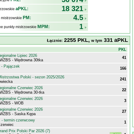
kacyjne
18 321
aPKL:
trzowskie
4.5
PM:
 mistrzowskie
1
MPM:
e punkty mistrzowskie
2255 PKL,
331 aPKL
Łącznie:
w tym
j
PKL
egionalne Lipiec 2026
41
 WZBS - Wędrowna 30tka
 - Pajączek
166
istrzostwa Polski - sezon 2025/2026
241
owiecka
egionalne Czerwiec 2026
22
WZBS - Wędrowna 30-tka
egionalne Czerwiec 2026
3
 WZBS - WOB
egionalne Czerwiec 2026
27
 WZBS - Saska Kępa
- termin czerwcowy
1
zerwiec
nd Prix Polski Par 2026 (7)