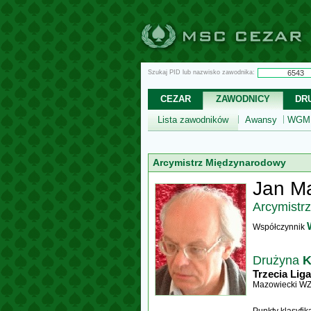
Szukaj PID lub nazwisko zawodnika:
CEZAR
ZAWODNICY
DR
Lista zawodników
Awansy
WGM,
Arcymistrz Międzynarodowy
Jan M
Arcymistr
Współczynnik
Drużyna
K
Trzecia Liga
Mazowiecki W