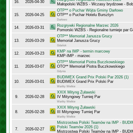
16.
2026-04-30
Małopolski WZBS - Wczasy brydżowe - Bobo
OTP** o Puchar Wójta Gminy Darłowo
15.
2026-04-25
OTP** o Puchar Hotelu Bursztyn
Darłowo
Rozgrywki Regionalne Marzec 2026
14.
2026-03-31
Pomorski WZBS - Regionalne turnieje par 
OTP** Memoriał Janusza Grucy
13.
2026-03-29
Memoriał Janusza Grucy
Gdańsk
KMP na IMP - termin marcowy
12.
2026-03-23
KMP-IMP - marzec
OTP** Memoriał Piotra Buczkowskiego
11.
2026-03-07
OTO** Memoriał Piotra Buczkowskiego
Gdynia
BUDIMEX Grand Prix Polski Par 2026 (1)
10.
2026-03-01
BUDIMEX Grand Prix Polski Par
Warlity Wielkie
XXIX Mityng Żuławski
9.
2026-02-28
IV Mityngowy Turniej Par
Warlity Wielkie
XXIX Mityng Żuławski
8.
2026-02-28
III Mityngowy Turniej Par
Warlity Wielkie
Mistrzostwa Polski Teamów na IMP - BUDI
Polski Teamów 2026 (1)
7.
2026-02-27
Mistrzostwa Polski Teamów na IMP - BU