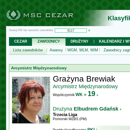
Klasyf
Szukaj PID lub nazwisko zawodnika:
CEZAR
ZAWODNICY
DRUŻYNY
KALENDARZ I WY
Lista zawodników
Awansy
WGM, WLM, WIM
Zawodnicy zagr
Arcymistrz Międzynarodowy
Grażyna Brewiak
Arcymistrz Międzynarodowy
19
WK =
Współczynnik
Drużyna
Elbudrem Gdańsk
Trzecia Liga
Pomorski WZBS (PM)
PKL: