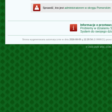
Sprawdź, kto jest
administratorem w okręgu Pomorskim
Informacje o przetwa
Problemy w działaniu
System do swojego dzi
Strona wygenerowana automatycznie w dniu
2026-08-09
g.
12:20:54
(0.9998/21) prze
© 2003-2026
MSC.COM.