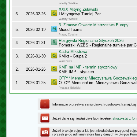
Warlity Wielkie
XXIX Mityng Żuławski
6.
2026-02-26
I Mityngowy Turniej Par
Warlity Wielkie
3. Zimowe Otwarte Mistrzostwa Europy
5.
2026-02-19
Mixed Teams
Praga, Czechy
Rozgrywki Regionalne Styczeń 2026
4.
2026-01-31
Pomorski WZBS - Regionalne turnieje par 
Kadra Mikstowa
3.
2026-01-30
KMixt - Grupa 2
Warszawa
KMP na IMP - termin styczniowy
2.
2026-01-26
KMP-IMP - styczeń
OTP** Memoriał Mieczysława Goczewskieg
1.
2026-01-25
OTO** Memoriał im. Mieczysława Goczews
Pruszcz Gdański
Informacje o przetwarzaniu danych osobowych znajdują
Jeżeli dane są niewłaściwe lub niepełne,
skorzystaj z for
Jeżeli brakuje zdjęcia lub jest niewłaściwe przygotuj zd
i prześlij je do administratora bazy danych w okręgu Po