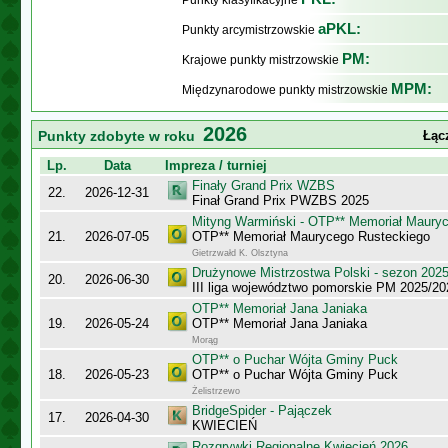
Punkty klasyfikacyjne
aPKL:
Punkty arcymistrzowskie
PM:
Krajowe punkty mistrzowskie
MPM:
Międzynarodowe punkty mistrzowskie
2026
Punkty zdobyte w roku
Łąc
Lp.
Data
Impreza / turniej
Finały Grand Prix WZBS
22.
2026-12-31
Finał Grand Prix PWZBS 2025
Mityng Warmiński - OTP** Memoriał Maury
21.
2026-07-05
OTP** Memoriał Maurycego Rusteckiego
Gietrzwałd K. Olsztyna
Drużynowe Mistrzostwa Polski - sezon 202
20.
2026-06-30
III liga województwo pomorskie PM 2025/20
OTP** Memoriał Jana Janiaka
19.
2026-05-24
OTP** Memoriał Jana Janiaka
Morąg
OTP** o Puchar Wójta Gminy Puck
18.
2026-05-23
OTP** o Puchar Wójta Gminy Puck
Żelistrzewo
BridgeSpider - Pajączek
17.
2026-04-30
KWIECIEŃ
Rozgrywki Regionalne Kwiecień 2026