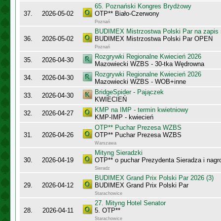
65. Poznański Kongres Brydżowy
37.
2026-05-02
OTP** Biało-Czerwony
Poznań
BUDIMEX Mistrzostwa Polski Par na zapi
36.
2026-05-02
BUDIMEX Mistrzostwa Polski Par OPEN
Poznań
Rozgrywki Regionalne Kwiecień 2026
35.
2026-04-30
Mazowiecki WZBS - 30-tka Wędrowna
Rozgrywki Regionalne Kwiecień 2026
34.
2026-04-30
Mazowiecki WZBS - WOB+inne
BridgeSpider - Pajączek
33.
2026-04-30
KWIECIEŃ
KMP na IMP - termin kwietniowy
32.
2026-04-27
KMP-IMP - kwiecień
OTP** Puchar Prezesa WZBS
31.
2026-04-26
OTP** Puchar Prezesa WZBS
Warszawa
Mityng Sieradzki
30.
2026-04-19
OTP** o puchar Prezydenta Sieradza i nagr
Sieradz
BUDIMEX Grand Prix Polski Par 2026 (3)
29.
2026-04-12
BUDIMEX Grand Prix Polski Par
Starachowice
27. Mityng Hotel Senator
28.
2026-04-11
5. OTP**
Starachowice