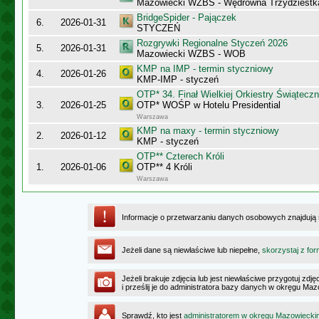
Mazowiecki WZBS - Wędrowna Trzydziestk
BridgeSpider - Pajączek
6.
2026-01-31
STYCZEŃ
Rozgrywki Regionalne Styczeń 2026
5.
2026-01-31
Mazowiecki WZBS - WOB
KMP na IMP - termin styczniowy
4.
2026-01-26
KMP-IMP - styczeń
OTP* 34. Finał Wielkiej Orkiestry Świątec
3.
2026-01-25
OTP* WOŚP w Hotelu Presidential
Warszawa
KMP na maxy - termin styczniowy
2.
2026-01-12
KMP - styczeń
OTP** Czterech Króli
1.
2026-01-06
OTP** 4 Króli
Warszawa
Informacje o przetwarzaniu danych osobowych znajdują
Jeżeli dane są niewłaściwe lub niepełne,
skorzystaj z for
Jeżeli brakuje zdjęcia lub jest niewłaściwe przygotuj zd
i prześlij je do administratora bazy danych w okręgu Ma
Sprawdź, kto jest
administratorem w okręgu Mazowiecki