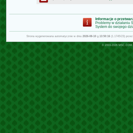
Informacje o przetwa
Problemy w działaniu
System do swojego dzi
Strona wygenerowana automatycznie w dniu
2026-08-10
g.
13:50:16
(1.1745/23) prze
© 2003-2026
MSC.COM.