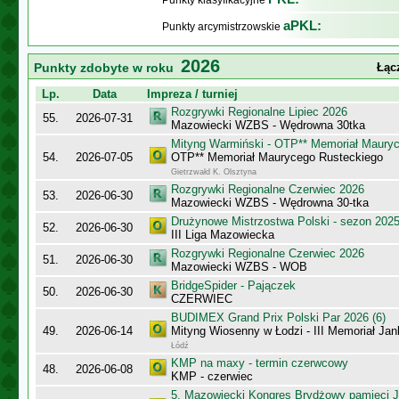
Punkty klasyfikacyjne
aPKL:
Punkty arcymistrzowskie
2026
Punkty zdobyte w roku
Łąc
Lp.
Data
Impreza / turniej
Rozgrywki Regionalne Lipiec 2026
55.
2026-07-31
Mazowiecki WZBS - Wędrowna 30tka
Mityng Warmiński - OTP** Memoriał Maury
54.
2026-07-05
OTP** Memoriał Maurycego Rusteckiego
Gietrzwałd K. Olsztyna
Rozgrywki Regionalne Czerwiec 2026
53.
2026-06-30
Mazowiecki WZBS - Wędrowna 30-tka
Drużynowe Mistrzostwa Polski - sezon 202
52.
2026-06-30
III Liga Mazowiecka
Rozgrywki Regionalne Czerwiec 2026
51.
2026-06-30
Mazowiecki WZBS - WOB
BridgeSpider - Pajączek
50.
2026-06-30
CZERWIEC
BUDIMEX Grand Prix Polski Par 2026 (6)
49.
2026-06-14
Mityng Wiosenny w Łodzi - III Memoriał J
Łódź
KMP na maxy - termin czerwcowy
48.
2026-06-08
KMP - czerwiec
5. Mazowiecki Kongres Brydżowy pamięci J