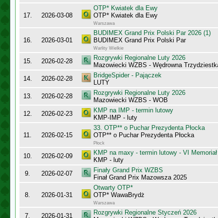
OTP* Kwiatek dla Ewy
17.
2026-03-08
OTP* Kwiatek dla Ewy
Warszawa
BUDIMEX Grand Prix Polski Par 2026 (1)
16.
2026-03-01
BUDIMEX Grand Prix Polski Par
Warlity Wielkie
Rozgrywki Regionalne Luty 2026
15.
2026-02-28
Mazowiecki WZBS - Wędrowna Trzydziestk
BridgeSpider - Pajączek
14.
2026-02-28
LUTY
Rozgrywki Regionalne Luty 2026
13.
2026-02-28
Mazowiecki WZBS - WOB
KMP na IMP - termin lutowy
12.
2026-02-23
KMP-IMP - luty
33. OTP** o Puchar Prezydenta Płocka
11.
2026-02-15
OTP** o Puchar Prezydenta Płocka
Płock
KMP na maxy - termin lutowy - VI Memoriał
10.
2026-02-09
KMP - luty
Finały Grand Prix WZBS
9.
2026-02-07
Finał Grand Prix Mazowsza 2025
Otwarty OTP*
8.
2026-01-31
OTP* WawaBrydż
Warszawa
Rozgrywki Regionalne Styczeń 2026
7.
2026-01-31