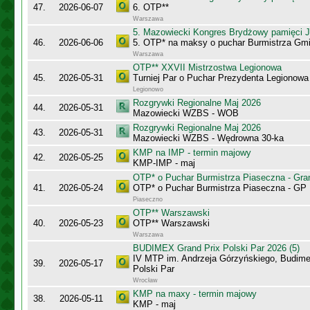
47.
2026-06-07
6. OTP**
Warszawa
5. Mazowiecki Kongres Brydżowy pamięci J
46.
2026-06-06
5. OTP* na maksy o puchar Burmistrza Gm
Warszawa
OTP** XXVII Mistrzostwa Legionowa
45.
2026-05-31
Turniej Par o Puchar Prezydenta Legionow
Legionowo
Rozgrywki Regionalne Maj 2026
44.
2026-05-31
Mazowiecki WZBS - WOB
Rozgrywki Regionalne Maj 2026
43.
2026-05-31
Mazowiecki WZBS - Wędrowna 30-ka
KMP na IMP - termin majowy
42.
2026-05-25
KMP-IMP - maj
OTP* o Puchar Burmistrza Piaseczna - Gr
41.
2026-05-24
OTP* o Puchar Burmistrza Piaseczna - G
Piaseczno
OTP** Warszawski
40.
2026-05-23
OTP** Warszawski
Warszawa
BUDIMEX Grand Prix Polski Par 2026 (5)
IV MTP im. Andrzeja Górzyńskiego, Budime
39.
2026-05-17
Polski Par
Wrocław
KMP na maxy - termin majowy
38.
2026-05-11
KMP - maj