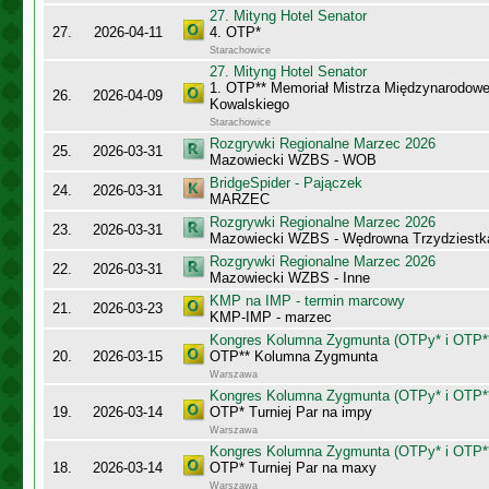
27. Mityng Hotel Senator
27.
2026-04-11
4. OTP*
Starachowice
27. Mityng Hotel Senator
1. OTP** Memoriał Mistrza Międzynarodow
26.
2026-04-09
Kowalskiego
Starachowice
Rozgrywki Regionalne Marzec 2026
25.
2026-03-31
Mazowiecki WZBS - WOB
BridgeSpider - Pajączek
24.
2026-03-31
MARZEC
Rozgrywki Regionalne Marzec 2026
23.
2026-03-31
Mazowiecki WZBS - Wędrowna Trzydziestk
Rozgrywki Regionalne Marzec 2026
22.
2026-03-31
Mazowiecki WZBS - Inne
KMP na IMP - termin marcowy
21.
2026-03-23
KMP-IMP - marzec
Kongres Kolumna Zygmunta (OTPy* i OTP*
20.
2026-03-15
OTP** Kolumna Zygmunta
Warszawa
Kongres Kolumna Zygmunta (OTPy* i OTP*
19.
2026-03-14
OTP* Turniej Par na impy
Warszawa
Kongres Kolumna Zygmunta (OTPy* i OTP*
18.
2026-03-14
OTP* Turniej Par na maxy
Warszawa