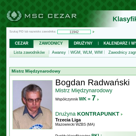
Klasyf
Szukaj PID lub nazwisko zawodnika:
CEZAR
ZAWODNICY
DRUŻYNY
KALENDARZ I WY
Lista zawodników
Awansy
WGM, WLM, WIM
Zawodnicy zagr
Mistrz Międzynarodowy
Bogdan Radwański
Mistrz Międzynarodowy
7
WK =
Współczynnik
Drużyna
KONTRAPUNKT
Trzecia Liga
Mazowiecki WZBS (MA)
PKL: