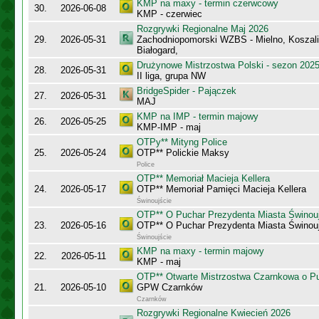
KMP na maxy - termin czerwcowy
30.
2026-06-08
KMP - czerwiec
Rozgrywki Regionalne Maj 2026
29.
2026-05-31
Zachodniopomorski WZBS - Mielno, Koszalin
Białogard,
Drużynowe Mistrzostwa Polski - sezon 202
28.
2026-05-31
II liga, grupa NW
BridgeSpider - Pajączek
27.
2026-05-31
MAJ
KMP na IMP - termin majowy
26.
2026-05-25
KMP-IMP - maj
OTPy** Mityng Police
25.
2026-05-24
OTP** Polickie Maksy
Police
OTP** Memoriał Macieja Kellera
24.
2026-05-17
OTP** Memoriał Pamięci Macieja Kellera
Świnoujście
OTP** O Puchar Prezydenta Miasta Świnou
23.
2026-05-16
OTP** O Puchar Prezydenta Miasta Świnou
Świnoujście
KMP na maxy - termin majowy
22.
2026-05-11
KMP - maj
OTP** Otwarte Mistrzostwa Czarnkowa o Pu
21.
2026-05-10
GPW Czarnków
Czarnków
Rozgrywki Regionalne Kwiecień 2026