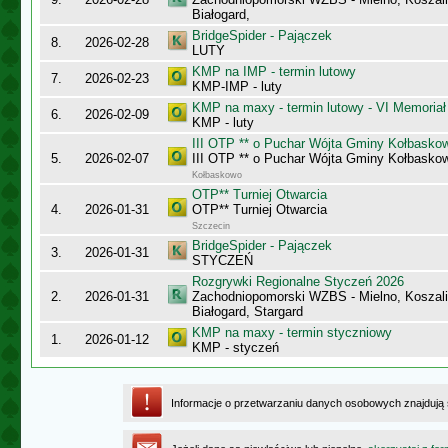
Białogard,
BridgeSpider - Pajączek
8.
2026-02-28
LUTY
KMP na IMP - termin lutowy
7.
2026-02-23
KMP-IMP - luty
KMP na maxy - termin lutowy - VI Memoriał
6.
2026-02-09
KMP - luty
III OTP ** o Puchar Wójta Gminy Kołbasko
5.
2026-02-07
III OTP ** o Puchar Wójta Gminy Kołbasko
Kołbaskowo
OTP** Turniej Otwarcia
4.
2026-01-31
OTP** Turniej Otwarcia
Szczecin
BridgeSpider - Pajączek
3.
2026-01-31
STYCZEŃ
Rozgrywki Regionalne Styczeń 2026
2.
2026-01-31
Zachodniopomorski WZBS - Mielno, Koszalin
Białogard, Stargard
KMP na maxy - termin styczniowy
1.
2026-01-12
KMP - styczeń
Informacje o przetwarzaniu danych osobowych znajdują