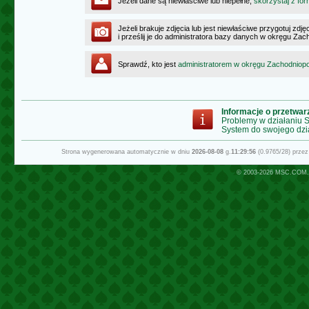
Jeżeli dane są niewłaściwe lub niepełne,
skorzystaj z for
Jeżeli brakuje zdjęcia lub jest niewłaściwe przygotuj zd
i prześlij je do administratora bazy danych w okręgu Z
Sprawdź, kto jest
administratorem w okręgu Zachodnio
Informacje o przetwa
Problemy w działaniu
System do swojego dzi
Strona wygenerowana automatycznie w dniu
2026-08-08
g.
11:29:56
(0.9765/28) prze
© 2003-2026
MSC.COM.