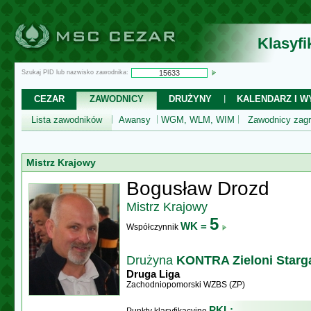
Klasyf
Szukaj PID lub nazwisko zawodnika:
CEZAR
ZAWODNICY
DRUŻYNY
KALENDARZ I WY
Lista zawodników
Awansy
WGM, WLM, WIM
Zawodnicy zagr
Mistrz Krajowy
Bogusław Drozd
Mistrz Krajowy
5
WK =
Współczynnik
Drużyna
KONTRA Zieloni Starg
Druga Liga
Zachodniopomorski WZBS (ZP)
PKL: