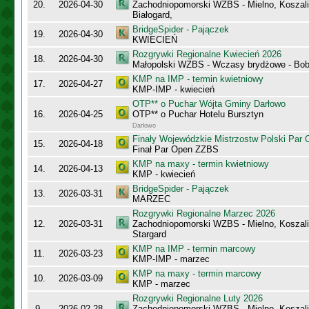
20.
2026-04-30
Zachodniopomorski WZBS - Mielno, Koszalin
Białogard,
BridgeSpider - Pajączek
19.
2026-04-30
KWIECIEŃ
Rozgrywki Regionalne Kwiecień 2026
18.
2026-04-30
Małopolski WZBS - Wczasy brydżowe - Bobo
KMP na IMP - termin kwietniowy
17.
2026-04-27
KMP-IMP - kwiecień
OTP** o Puchar Wójta Gminy Darłowo
16.
2026-04-25
OTP** o Puchar Hotelu Bursztyn
Darłowo
Finały Wojewódzkie Mistrzostw Polski Par
15.
2026-04-18
Finał Par Open ZZBS
KMP na maxy - termin kwietniowy
14.
2026-04-13
KMP - kwiecień
BridgeSpider - Pajączek
13.
2026-03-31
MARZEC
Rozgrywki Regionalne Marzec 2026
12.
2026-03-31
Zachodniopomorski WZBS - Mielno, Koszalin
Stargard
KMP na IMP - termin marcowy
11.
2026-03-23
KMP-IMP - marzec
KMP na maxy - termin marcowy
10.
2026-03-09
KMP - marzec
Rozgrywki Regionalne Luty 2026
9.
2026-02-28
Zachodniopomorski WZBS - Mielno, Koszalin