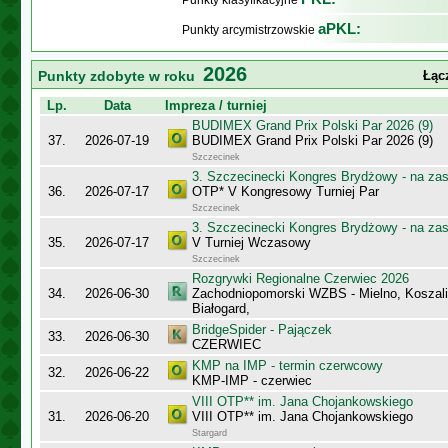
Punkty klasyfikacyjne
aPKL:
Punkty arcymistrzowskie
2026
Punkty zdobyte w roku
Łąc
Lp.
Data
Impreza / turniej
BUDIMEX Grand Prix Polski Par 2026 (9)
37.
2026-07-19
BUDIMEX Grand Prix Polski Par 2026 (9)
Szczecinek
3. Szczecinecki Kongres Brydżowy - na za
36.
2026-07-17
OTP* V Kongresowy Turniej Par
Szczecinek
3. Szczecinecki Kongres Brydżowy - na za
35.
2026-07-17
V Turniej Wczasowy
Szczecinek
Rozgrywki Regionalne Czerwiec 2026
34.
2026-06-30
Zachodniopomorski WZBS - Mielno, Koszalin
Białogard,
BridgeSpider - Pajączek
33.
2026-06-30
CZERWIEC
KMP na IMP - termin czerwcowy
32.
2026-06-22
KMP-IMP - czerwiec
VIII OTP** im. Jana Chojankowskiego
31.
2026-06-20
VIII OTP** im. Jana Chojankowskiego
Stargard