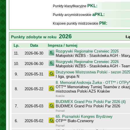
PKL:
Punkty klasyfikacyjne
aPKL:
Punkty arcymistrzowskie
PM:
Krajowe punkty mistrzowskie
2026
Punkty zdobyte w roku
Łą
Lp.
Data
Impreza / turniej
Rozgrywki Regionalne Czerwiec 2026
11.
2026-06-30
Małopolski WZBS - Stasikówka AGH - Maxy
Rozgrywki Regionalne Czerwiec 2026
10.
2026-06-30
Małopolski WZBS - Stasikówka AGH - Tea
Drużynowe Mistrzostwa Polski - sezon 202
9.
2026-05-31
I liga, grupa N
8. Memoriał Andrzeja Żurka - OTT** i OTPy*
OTT** Memoriałowy Turniej Teamów z okazji
8.
2026-05-22
mistrzostwa Polski AZS Kraków
Kraków
BUDIMEX Grand Prix Polski Par 2026 (4)
7.
2026-05-03
BUDIMEX Grand Prix Polski Par 2026
Poznań
65. Poznański Kongres Brydżowy
6.
2026-05-02
OTP** Biało-Czerwony
Poznań