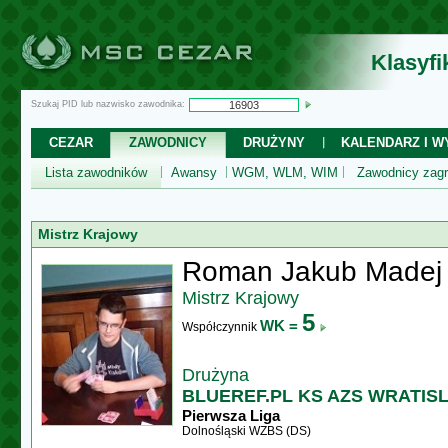
Klasyf
Szukaj PID lub nazwisko zawodnika:
CEZAR
ZAWODNICY
DRUŻYNY
KALENDARZ I WY
Lista zawodników
Awansy
WGM, WLM, WIM
Zawodnicy zagr
Mistrz Krajowy
Roman Jakub Madej
Mistrz Krajowy
5
WK =
Współczynnik
Drużyna
BLUEREF.PL KS AZS WRATISLA
Pierwsza Liga
Dolnośląski WZBS (DS)