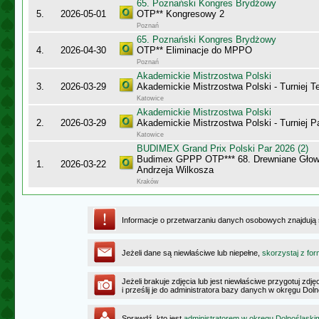
65. Poznański Kongres Brydżowy
5.
2026-05-01
OTP** Kongresowy 2
Poznań
65. Poznański Kongres Brydżowy
4.
2026-04-30
OTP** Eliminacje do MPPO
Poznań
Akademickie Mistrzostwa Polski
3.
2026-03-29
Akademickie Mistrzostwa Polski - Turniej 
Katowice
Akademickie Mistrzostwa Polski
2.
2026-03-29
Akademickie Mistrzostwa Polski - Turniej P
Katowice
BUDIMEX Grand Prix Polski Par 2026 (2)
Budimex GPPP OTP*** 68. Drewniane Głowy
1.
2026-03-22
Andrzeja Wilkosza
Kraków
Informacje o przetwarzaniu danych osobowych znajdują
Jeżeli dane są niewłaściwe lub niepełne,
skorzystaj z for
Jeżeli brakuje zdjęcia lub jest niewłaściwe przygotuj zd
i prześlij je do administratora bazy danych w okręgu Dol
Sprawdź, kto jest
administratorem w okręgu Dolnośląski