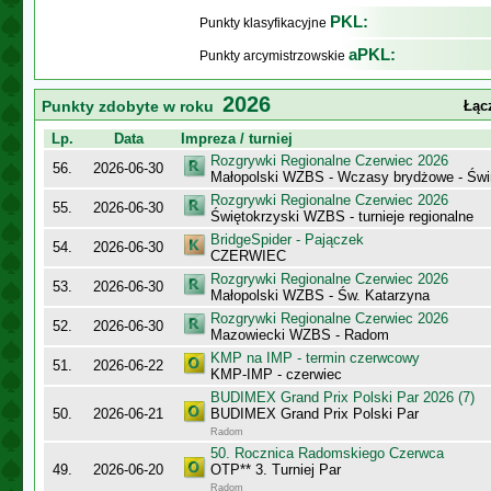
PKL:
Punkty klasyfikacyjne
aPKL:
Punkty arcymistrzowskie
2026
Punkty zdobyte w roku
Łąc
Lp.
Data
Impreza / turniej
Rozgrywki Regionalne Czerwiec 2026
56.
2026-06-30
Małopolski WZBS - Wczasy brydżowe - Świ
Rozgrywki Regionalne Czerwiec 2026
55.
2026-06-30
Świętokrzyski WZBS - turnieje regionalne
BridgeSpider - Pajączek
54.
2026-06-30
CZERWIEC
Rozgrywki Regionalne Czerwiec 2026
53.
2026-06-30
Małopolski WZBS - Św. Katarzyna
Rozgrywki Regionalne Czerwiec 2026
52.
2026-06-30
Mazowiecki WZBS - Radom
KMP na IMP - termin czerwcowy
51.
2026-06-22
KMP-IMP - czerwiec
BUDIMEX Grand Prix Polski Par 2026 (7)
50.
2026-06-21
BUDIMEX Grand Prix Polski Par
Radom
50. Rocznica Radomskiego Czerwca
49.
2026-06-20
OTP** 3. Turniej Par
Radom