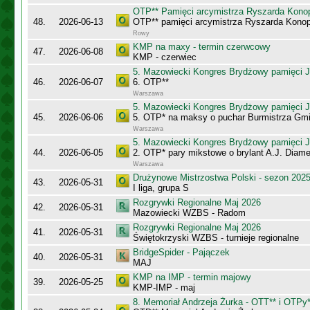
OTP** Pamięci arcymistrza Ryszarda Kono
48.
2026-06-13
OTP** pamięci arcymistrza Ryszarda Konop
Rowy
KMP na maxy - termin czerwcowy
47.
2026-06-08
KMP - czerwiec
5. Mazowiecki Kongres Brydżowy pamięci J
46.
2026-06-07
6. OTP**
Warszawa
5. Mazowiecki Kongres Brydżowy pamięci J
45.
2026-06-06
5. OTP* na maksy o puchar Burmistrza Gm
Warszawa
5. Mazowiecki Kongres Brydżowy pamięci J
44.
2026-06-05
2. OTP* pary mikstowe o brylant A.J. Diame
Warszawa
Drużynowe Mistrzostwa Polski - sezon 202
43.
2026-05-31
I liga, grupa S
Rozgrywki Regionalne Maj 2026
42.
2026-05-31
Mazowiecki WZBS - Radom
Rozgrywki Regionalne Maj 2026
41.
2026-05-31
Świętokrzyski WZBS - turnieje regionalne
BridgeSpider - Pajączek
40.
2026-05-31
MAJ
KMP na IMP - termin majowy
39.
2026-05-25
KMP-IMP - maj
8. Memoriał Andrzeja Żurka - OTT** i OTPy*