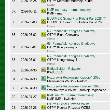
38.
2026-05-24
OTP** Memoriał Andrzeja Żurka
Kraków
KMP na maxy - termin majowy
37.
2026-05-11
KMP - maj
BUDIMEX Grand Prix Polski Par 2026 (4)
36.
2026-05-03
BUDIMEX Grand Prix Polski Par 2026
Poznań
65. Poznański Kongres Brydżowy
35.
2026-05-02
OTP** Biało-Czerwony
Poznań
65. Poznański Kongres Brydżowy
34.
2026-05-01
OTP** Kongresowy 2
Poznań
65. Poznański Kongres Brydżowy
33.
2026-05-01
OTP** Kongresowy 1
Poznań
BridgeSpider - Pajączek
32.
2026-04-30
KWIECIEŃ
Rozgrywki Regionalne Kwiecień 2026
31.
2026-04-30
Mazowiecki WZBS - Radom
Rozgrywki Regionalne Kwiecień 2026
30.
2026-04-30
Świętokrzyski WZBS - turnieje regionalne
KMP na IMP - termin kwietniowy
29.
2026-04-27
KMP-IMP - kwiecień
OTP** Puchar Prezesa WZBS
28.
2026-04-26
OTP** Puchar Prezesa WZBS