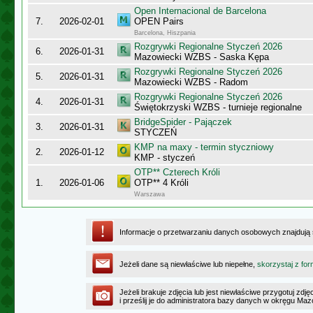
Open Internacional de Barcelona
7.
2026-02-01
OPEN Pairs
Barcelona, Hiszpania
Rozgrywki Regionalne Styczeń 2026
6.
2026-01-31
Mazowiecki WZBS - Saska Kępa
Rozgrywki Regionalne Styczeń 2026
5.
2026-01-31
Mazowiecki WZBS - Radom
Rozgrywki Regionalne Styczeń 2026
4.
2026-01-31
Świętokrzyski WZBS - turnieje regionalne
BridgeSpider - Pajączek
3.
2026-01-31
STYCZEŃ
KMP na maxy - termin styczniowy
2.
2026-01-12
KMP - styczeń
OTP** Czterech Króli
1.
2026-01-06
OTP** 4 Króli
Warszawa
Informacje o przetwarzaniu danych osobowych znajdują
Jeżeli dane są niewłaściwe lub niepełne,
skorzystaj z for
Jeżeli brakuje zdjęcia lub jest niewłaściwe przygotuj zd
i prześlij je do administratora bazy danych w okręgu Ma