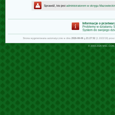
Sprawdź, kto jest
administratorem w okręgu Mazowiecki
Informacje o przetwa
Problemy w działaniu
System do swojego dzi
Strona wygenerowana automatycznie w dniu
2026-08-08
g.
21:27:52
(1.1022/19) prze
© 2003-2026
MSC.COM.