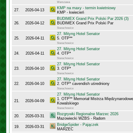
Warszawa
KMP na maxy - termin kwietniowy
27.
2026-04-13
KMP - kwiecień
BUDIMEX Grand Prix Polski Par 2026 (3)
26.
2026-04-12
BUDIMEX Grand Prix Polski Par
Starachowice
27. Mityng Hotel Senator
25.
2026-04-11
5. OTP**
Starachowice
27. Mityng Hotel Senator
24.
2026-04-11
4. OTP*
Starachowice
27. Mityng Hotel Senator
23.
2026-04-10
3. OTP*
Starachowice
27. Mityng Hotel Senator
22.
2026-04-10
2. OTP* cavendish uśredniony
Starachowice
27. Mityng Hotel Senator
1. OTP** Memoriał Mistrza Międzynarodow
21.
2026-04-09
Kowalskiego
Starachowice
Rozgrywki Regionalne Marzec 2026
20.
2026-03-31
Mazowiecki WZBS - Radom
BridgeSpider - Pajączek
19.
2026-03-31
MARZEC