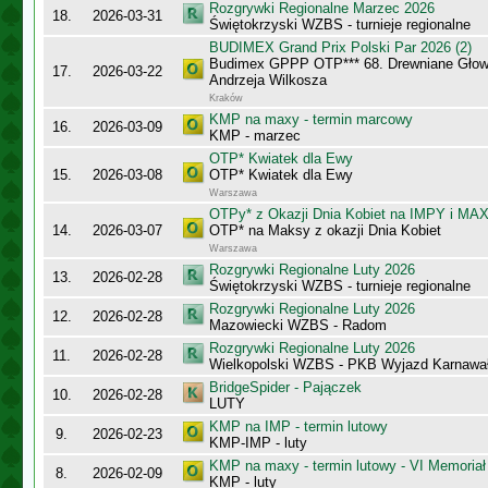
Rozgrywki Regionalne Marzec 2026
18.
2026-03-31
Świętokrzyski WZBS - turnieje regionalne
BUDIMEX Grand Prix Polski Par 2026 (2)
Budimex GPPP OTP*** 68. Drewniane Głowy
17.
2026-03-22
Andrzeja Wilkosza
Kraków
KMP na maxy - termin marcowy
16.
2026-03-09
KMP - marzec
OTP* Kwiatek dla Ewy
15.
2026-03-08
OTP* Kwiatek dla Ewy
Warszawa
OTPy* z Okazji Dnia Kobiet na IMPY i MA
14.
2026-03-07
OTP* na Maksy z okazji Dnia Kobiet
Warszawa
Rozgrywki Regionalne Luty 2026
13.
2026-02-28
Świętokrzyski WZBS - turnieje regionalne
Rozgrywki Regionalne Luty 2026
12.
2026-02-28
Mazowiecki WZBS - Radom
Rozgrywki Regionalne Luty 2026
11.
2026-02-28
Wielkopolski WZBS - PKB Wyjazd Karnawa
BridgeSpider - Pajączek
10.
2026-02-28
LUTY
KMP na IMP - termin lutowy
9.
2026-02-23
KMP-IMP - luty
KMP na maxy - termin lutowy - VI Memoriał
8.
2026-02-09
KMP - luty