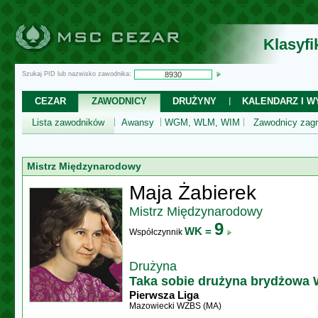
Klasyf
Szukaj PID lub nazwisko zawodnika:
CEZAR
ZAWODNICY
DRUŻYNY
KALENDARZ I WY
Lista zawodników
Awansy
WGM, WLM, WIM
Zawodnicy zagr
Mistrz Międzynarodowy
Maja Żabierek
Mistrz Międzynarodowy
9
WK =
Współczynnik
Drużyna
Taka sobie drużyna brydżowa
Pierwsza Liga
Mazowiecki WZBS (MA)