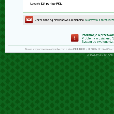
Łącznie
324 punkty PKL
.
Jeżeli dane są niewłaściwe lub niepełne,
skorzystaj z formularz
Informacje o przetwa
Problemy w działaniu
System do swojego dzi
Strona wygenerowana automatycznie w dniu
2026-08-08
g.
09:13:05
(0.1324/32) pr
© 2003-2026
MSC.COM.