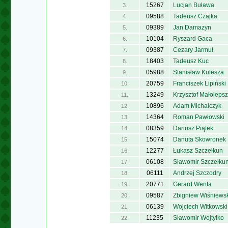
15267
Lucjan Buława
3.
09588
Tadeusz Czajka
4.
09389
Jan Damazyn
5.
10104
Ryszard Gaca
6.
09387
Cezary Jarmuł
7.
18403
Tadeusz Kuc
8.
05988
Stanisław Kulesza
9.
20759
Franciszek Lipiński
10.
13249
Krzysztof Małoleps
11.
10896
Adam Michalczyk
12.
14364
Roman Pawłowski
13.
08359
Dariusz Piątek
14.
15074
Danuta Skowronek
15.
12277
Łukasz Szczełkun
16.
06108
Sławomir Szczełku
17.
06111
Andrzej Szczodry
18.
20771
Gerard Wenta
19.
09587
Zbigniew Wiśniewsk
20.
06139
Wojciech Witkowski
21.
11235
Sławomir Wojtyłko
22.