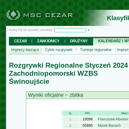
Klasyf
Szukaj PID lub nazwisko zawodnika:
CEZAR
ZAWODNICY
DRUŻYNY
KALENDARZ I WY
Imprezy bieżące
Cykle rozgrywek
Turnieje regionalne
Impre
Rozgrywki Regionalne Styczeń 2024
Zachodniopomorski WZBS
Świnoujście
Wyniki oficjalne − zbitka
lp.
PID
imię 
10098
Franciszek Albekier
1.
05890
Marek Banach
2.