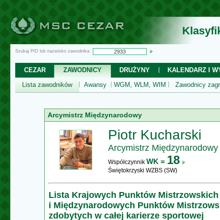
Klasyf
Szukaj PID lub nazwisko zawodnika:
CEZAR
ZAWODNICY
DRUŻYNY
KALENDARZ I WY
Lista zawodników
Awansy
WGM, WLM, WIM
Zawodnicy zagr
Arcymistrz Międzynarodowy
Piotr Kucharski
Arcymistrz Międzynarodowy
18
WK =
Współczynnik
Świętokrzyski WZBS (SW)
Lista Krajowych Punktów Mistrzowskich
i Międzynarodowych Punktów Mistrzows
zdobytych w całej karierze sportowej