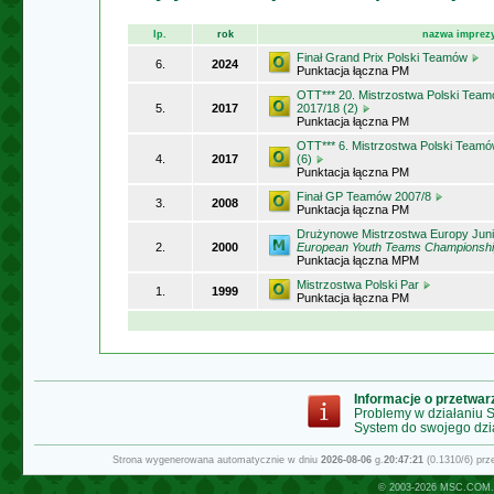
lp.
rok
nazwa imprez
Finał Grand Prix Polski Teamów
6.
2024
Punktacja łączna PM
OTT*** 20. Mistrzostwa Polski Tea
5.
2017
2017/18 (2)
Punktacja łączna PM
OTT*** 6. Mistrzostwa Polski Tea
4.
2017
(6)
Punktacja łączna PM
Finał GP Teamów 2007/8
3.
2008
Punktacja łączna PM
Drużynowe Mistrzostwa Europy Jun
2.
2000
European Youth Teams Championshi
Punktacja łączna MPM
Mistrzostwa Polski Par
1.
1999
Punktacja łączna PM
Informacje o przetwa
Problemy w działaniu
System do swojego dzi
Strona wygenerowana automatycznie w dniu
2026-08-06
g.
20:47:21
(0.1310/6) pr
© 2003-2026
MSC.COM.