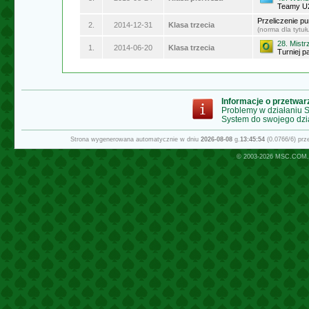
Teamy U
Przeliczenie p
2.
2014-12-31
Klasa trzecia
(norma dla tytu
28. Mistr
1.
2014-06-20
Klasa trzecia
Turniej p
Informacje o przetwa
Problemy w działaniu
System do swojego dzi
Strona wygenerowana automatycznie w dniu
2026-08-08
g.
13:45:54
(0.0766/6) pr
© 2003-2026
MSC.COM.