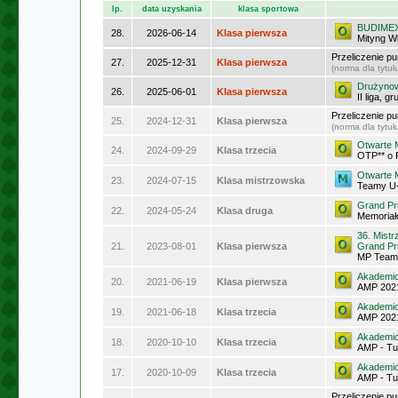
lp.
data uzyskania
klasa sportowa
BUDIMEX 
28.
2026-06-14
Klasa pierwsza
Mityng W
Przeliczenie p
27.
2025-12-31
Klasa pierwsza
(norma dla tytu
Drużynow
26.
2025-06-01
Klasa pierwsza
II liga, g
Przeliczenie p
25.
2024-12-31
Klasa pierwsza
(norma dla tytu
Otwarte 
24.
2024-09-29
Klasa trzecia
OTP** o 
Otwarte 
23.
2024-07-15
Klasa mistrzowska
Teamy U
Grand Pr
22.
2024-05-24
Klasa druga
Memoria
36. Mist
21.
2023-08-01
Klasa pierwsza
Grand Pr
MP Teamó
Akademic
20.
2021-06-19
Klasa pierwsza
AMP 2021
Akademic
19.
2021-06-18
Klasa trzecia
AMP 2021
Akademic
18.
2020-10-10
Klasa trzecia
AMP - Tu
Akademic
17.
2020-10-09
Klasa trzecia
AMP - Tur
Przeliczenie p