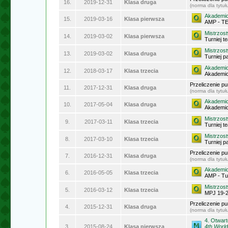
16.
2019-12-31
Klasa druga
(norma dla tytu
Akademic
15.
2019-03-16
Klasa pierwsza
AMP - T
Mistrzos
14.
2019-03-02
Klasa pierwsza
Turniej 
Mistrzos
13.
2019-03-02
Klasa druga
Turniej p
Akademic
12.
2018-03-17
Klasa trzecia
Akademick
Przeliczenie p
11.
2017-12-31
Klasa druga
(norma dla tytu
Akademic
10.
2017-05-04
Klasa druga
Akademic
Mistrzos
9.
2017-03-11
Klasa trzecia
Turniej 
Mistrzos
8.
2017-03-10
Klasa trzecia
Turniej p
Przeliczenie p
7.
2016-12-31
Klasa druga
(norma dla tytu
Akademic
6.
2016-05-05
Klasa trzecia
AMP - Tu
Mistrzos
5.
2016-03-12
Klasa trzecia
MPJ 19-
Przeliczenie p
4.
2015-12-31
Klasa druga
(norma dla tytu
4. Otwar
3.
2015-08-24
Klasa pierwsza
4th Worl