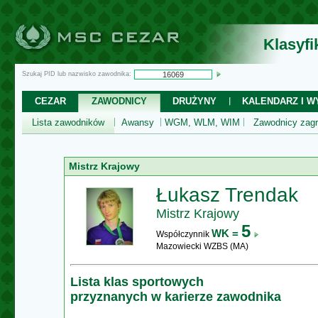
Klasyf
Szukaj PID lub nazwisko zawodnika:
CEZAR
ZAWODNICY
DRUŻYNY
KALENDARZ I WY
Lista zawodników
Awansy
WGM, WLM, WIM
Zawodnicy zagr
Mistrz Krajowy
Łukasz Trendak
Mistrz Krajowy
5
WK =
Współczynnik
Mazowiecki WZBS (MA)
Lista klas sportowych
przyznanych w karierze zawodnika