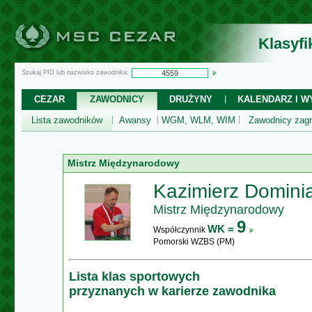
Klasyf
Szukaj PID lub nazwisko zawodnika:
CEZAR
ZAWODNICY
DRUŻYNY
KALENDARZ I WY
Lista zawodników
Awansy
WGM, WLM, WIM
Zawodnicy zagr
Mistrz Międzynarodowy
Kazimierz Domini
Mistrz Międzynarodowy
9
WK =
Współczynnik
Pomorski WZBS (PM)
Lista klas sportowych
przyznanych w karierze zawodnika