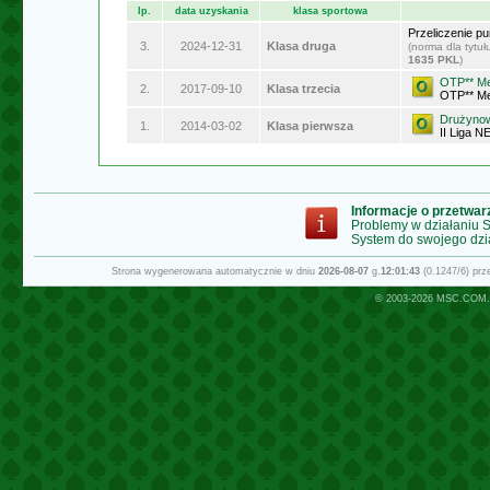
lp.
data uzyskania
klasa sportowa
Przeliczenie p
3.
2024-12-31
Klasa druga
(norma dla tytu
1635 PKL
)
OTP** Me
2.
2017-09-10
Klasa trzecia
OTP** Me
Drużynow
1.
2014-03-02
Klasa pierwsza
II Liga N
Informacje o przetwa
Problemy w działaniu
System do swojego dzi
Strona wygenerowana automatycznie w dniu
2026-08-07
g.
12:01:43
(0.1247/6) pr
© 2003-2026
MSC.COM.