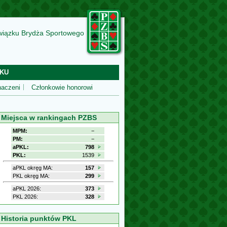
wiązku Brydża Sportowego
KU
aczeni
Członkowie honorowi
Miejsca w rankingach PZBS
MPM:
−
PM:
−
aPKL:
798
PKL:
1539
aPKL okręg MA:
157
PKL okręg MA:
299
aPKL 2026:
373
PKL 2026:
328
Historia punktów PKL