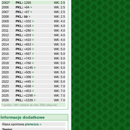
2002*
PKL:
1265
WK: 2.5
2006
PKL:
+84
WK: 2.5
2007
PKL:
+67
WK: 2.5
2008
PKL:
59
WK: 2.5
2009
PKL:
+332
WK: 4.0
2010
PKL:
+318
WK: 4.0
2011
PKL:
+280
WK: 4.0
2012
PKL:
+203
WK: 4.0
2013
PKL:
+410
WK: 4.0
2014
PKL:
+653
WK: 5.0
2015
PKL:
+420
WK: 5.0
2016
PKL:
+567
WK: 5.0
2017
PKL:
+743
WK: 5.0
2018
PKL:
+766
WK: 5.0
2019
PKL:
+1245
WK: 5.0
2020
PKL:
+505
WK: 5.0
2021
PKL:
+398
WK: 5.0
2022
PKL:
+445
WK: 5.0
2023
PKL:
+598
WK: 7.0
2024
PKL:
+453
WK: 7.0
2025
PKL:
+2298
WK: 7.0
2026
PKL:
+1539
WK: 7.0
* punkty i WK zdobyte do roku 2002 włącznie
Informacje dodatkowe
Klasa sportowa
pierwsza
Senior