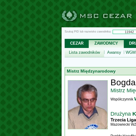
Szukaj PID lub nazwisko zawodnika:
CEZAR
ZAWODNICY
DR
Lista zawodników
Awansy
WGM,
Mistrz Międzynarodowy
Bogda
Mistrz Mi
Współczynnik
Drużyna
Trzecia Liga
Mazowiecki W