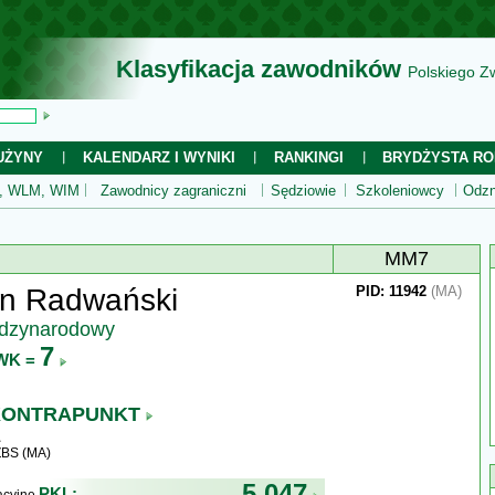
Klasyfikacja zawodników
Polskiego Z
UŻYNY
KALENDARZ I WYNIKI
RANKINGI
BRYDŻYSTA RO
 WLM, WIM
Zawodnicy zagraniczni
Sędziowie
Szkoleniowcy
Odzn
MM7
n Radwański
PID: 11942
(MA)
ędzynarodowy
7
WK =
KONTRAPUNKT
ZBS (MA)
5 047
PKL: