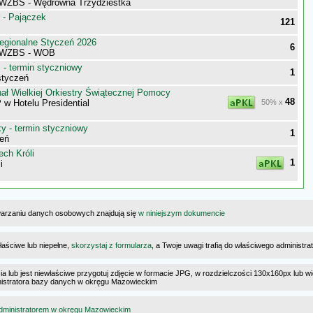
WZBS - Wędrowna Trzydziestka
 - Pajączek
121
egionalne Styczeń 2026
6
 WZBS - WOB
- termin styczniowy
1
styczeń
ał Wielkiej Orkiestry Świątecznej Pomocy
48
 Hotelu Presidential
50% x
 - termin styczniowy
1
eń
ch Króli
1
i
warzaniu danych osobowych znajdują się
w niniejszym dokumencie
łaściwe lub niepełne,
skorzystaj z formularza
, a Twoje uwagi trafią do właściwego administr
cia lub jest niewłaściwe przygotuj zdjęcie w formacie JPG, w rozdzielczości 130x160px lub wi
ministratora bazy danych w okręgu Mazowieckim
dministratorem w okręgu Mazowieckim