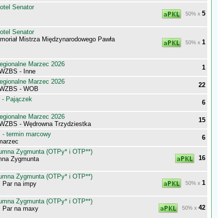
otel Senator
5
50% x
otel Senator
moriał Mistrza Międzynarodowego Pawła
1
50% x
egionalne Marzec 2026
1
WZBS - Inne
egionalne Marzec 2026
22
 WZBS - WOB
 - Pajączek
6
egionalne Marzec 2026
15
WZBS - Wędrowna Trzydziestka
- termin marcowy
6
marzec
umna Zygmunta (OTPy* i OTP**)
16
mna Zygmunta
umna Zygmunta (OTPy* i OTP**)
1
j Par na impy
50% x
umna Zygmunta (OTPy* i OTP**)
42
j Par na maxy
50% x