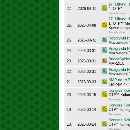
27. Mityng H
27.
2026-04-11
4. OTP*
Starachowice
27. Mityng H
1. OTP** Me
26.
2026-04-09
Kowalskiego
Starachowice
Rozgrywki R
25.
2026-03-31
Mazowiecki 
Rozgrywki R
24.
2026-03-31
Mazowiecki
BridgeSpider
23.
2026-03-31
MARZEC
Rozgrywki R
22.
2026-03-31
Mazowiecki 
KMP na IMP 
21.
2026-03-23
KMP-IMP - 
Kongres Kol
20.
2026-03-15
OTP** Kolu
Warszawa
Kongres Kol
19.
2026-03-14
OTP* Turnie
Warszawa
Kongres Kol
18.
2026-03-14
OTP* Turnie
Warszawa