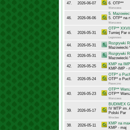
47.
2026-06-07
6. OTP**
Warszawa
5. Mazowiec
46.
2026-06-06
5. OTP* na 
Warszawa
OTP** XXVII
45.
2026-05-31
Turniej Par
Legionowo
Rozgrywki R
44.
2026-05-31
Mazowiecki
Rozgrywki R
43.
2026-05-31
Mazowiecki
KMP na IMP 
42.
2026-05-25
KMP-IMP - 
OTP* o Puch
41.
2026-05-24
OTP* o Puch
Piaseczno
OTP** Wars
40.
2026-05-23
OTP** Wars
Warszawa
BUDIMEX Gra
IV MTP im. 
39.
2026-05-17
Polski Par
Wrocław
KMP na maxy
38.
2026-05-11
KMP - maj