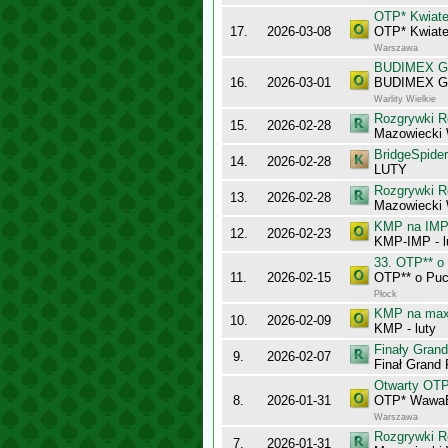
OTP* Kwiate
17.
2026-03-08
OTP* Kwiate
Warszawa
BUDIMEX Gra
16.
2026-03-01
BUDIMEX Gra
Warlity Wielkie
Rozgrywki R
15.
2026-02-28
Mazowiecki 
BridgeSpider
14.
2026-02-28
LUTY
Rozgrywki R
13.
2026-02-28
Mazowiecki
KMP na IMP 
12.
2026-02-23
KMP-IMP - l
33. OTP** o
11.
2026-02-15
OTP** o Puc
Płock
KMP na maxy
10.
2026-02-09
KMP - luty
Finały Gran
9.
2026-02-07
Finał Grand
Otwarty OT
8.
2026-01-31
OTP* Wawa
Warszawa
Rozgrywki R
7.
2026-01-31