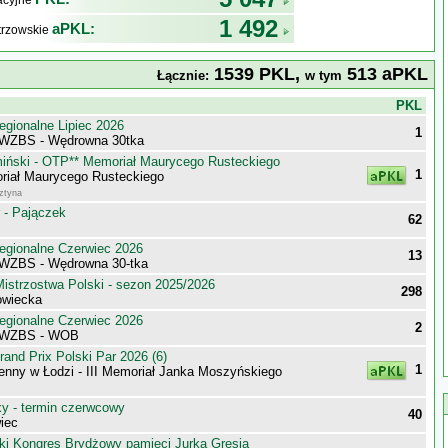
kacyjne
1 492
aPKL:
trzowskie
1539 PKL,
513 aPKL
Łącznie:
w tym
j
PKL
egionalne Lipiec 2026
1
 WZBS - Wędrowna 30tka
iński - OTP** Memoriał Maurycego Rusteckiego
1
iał Maurycego Rusteckiego
sztyna
 - Pajączek
62
egionalne Czerwiec 2026
13
WZBS - Wędrowna 30-tka
istrzostwa Polski - sezon 2025/2026
298
owiecka
egionalne Czerwiec 2026
2
 WZBS - WOB
nd Prix Polski Par 2026 (6)
1
enny w Łodzi - III Memoriał Janka Moszyńskiego
 - termin czerwcowy
40
iec
ki Kongres Brydżowy pamięci Jurka Gresia