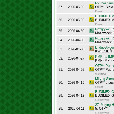
65. Poznańs
37.
2026-05-02
OTP** Biało
Poznań
BUDIMEX Mis
36.
2026-05-02
BUDIMEX Mi
Poznań
Rozgrywki R
35.
2026-04-30
Mazowiecki 
Rozgrywki R
34.
2026-04-30
Mazowiecki
BridgeSpider
33.
2026-04-30
KWIECIEŃ
KMP na IMP 
32.
2026-04-27
KMP-IMP - k
OTP** Puch
31.
2026-04-26
OTP** Puch
Warszawa
Mityng Siera
30.
2026-04-19
OTP** o puc
Sieradz
BUDIMEX Gra
29.
2026-04-12
BUDIMEX Gra
Starachowice
27. Mityng H
28.
2026-04-11
5. OTP**
Starachowice