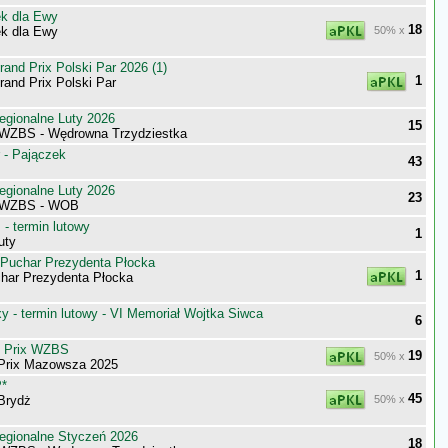
k dla Ewy
18
k dla Ewy
50% x
nd Prix Polski Par 2026 (1)
1
nd Prix Polski Par
egionalne Luty 2026
15
WZBS - Wędrowna Trzydziestka
 - Pajączek
43
egionalne Luty 2026
23
 WZBS - WOB
- termin lutowy
1
uty
 Puchar Prezydenta Płocka
1
har Prezydenta Płocka
 - termin lutowy - VI Memoriał Wojtka Siwca
6
d Prix WZBS
19
50% x
 Prix Mazowsza 2025
P*
45
Brydż
50% x
egionalne Styczeń 2026
18