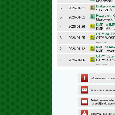
Mazowiecki 
BridgeSpider
6.
2026-01-31
STYCZEŃ
Rozgrywki R
5.
2026-01-31
Mazowiecki
KMP na IMP 
4.
2026-01-26
KMP-IMP - 
OTP* 34. Fin
3.
2026-01-25
OTP* WOŚP w
Warszawa
KMP na maxy
2.
2026-01-12
KMP - stycz
OTP** Cztere
1.
2026-01-06
OTP** 4 Król
Warszawa
Informacje o przet
Jeżeli dane są niew
Jeżeli brakuje zdję
i prześlij je do ad
Sprawdź, kto jest
a