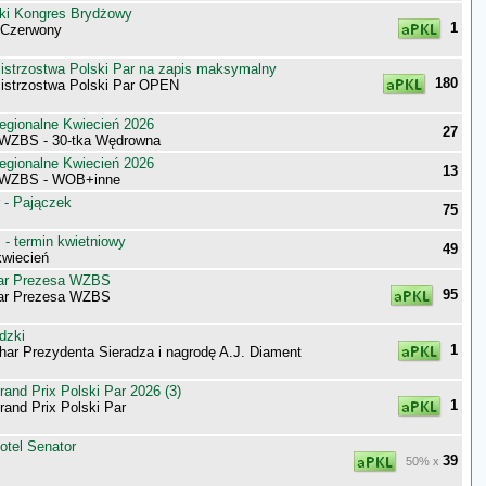
ki Kongres Brydżowy
1
-Czerwony
trzostwa Polski Par na zapis maksymalny
180
strzostwa Polski Par OPEN
egionalne Kwiecień 2026
27
WZBS - 30-tka Wędrowna
egionalne Kwiecień 2026
13
 WZBS - WOB+inne
 - Pajączek
75
- termin kwietniowy
49
wiecień
ar Prezesa WZBS
95
ar Prezesa WZBS
dzki
1
har Prezydenta Sieradza i nagrodę A.J. Diament
nd Prix Polski Par 2026 (3)
1
nd Prix Polski Par
otel Senator
39
50% x