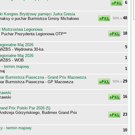
6
ki Kongres Brydżowy pamięci Jurka Gresia
48
maksy o puchar Burmistrza Gminy Michałowo
50% x
 Mistrzostwa Legionowa
18
 o Puchar Prezydenta Legionowa OTP**
egionalne Maj 2026
5
 WZBS - Wędrowna 30-ka
egionalne Maj 2026
1
 WZBS - WOB
- termin majowy
1
maj
ar Burmistrza Piaseczna - Grand Prix Mazowsza
29
ar Burmistrza Piaseczna - GP Mazowsza
50% x
zawski
16
zawski
nd Prix Polski Par 2026 (5)
Andrzeja Górzyńskiego, Budimex Grand Prix
23
 - termin majowy
10