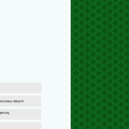
atora bazy danych
ększej,