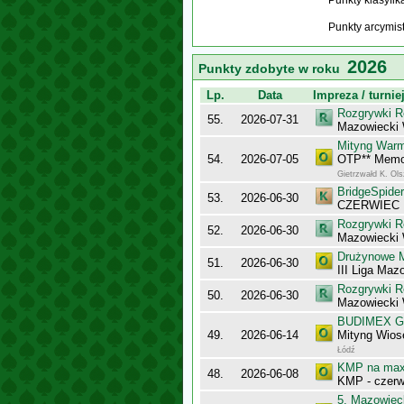
Punkty klasyfi
Punkty arcymis
2026
Punkty zdobyte w roku
Lp.
Data
Impreza / turnie
Rozgrywki R
55.
2026-07-31
Mazowiecki
Mityng Warm
54.
2026-07-05
OTP** Memor
Gietrzwałd K. Ol
BridgeSpider
53.
2026-06-30
CZERWIEC
Rozgrywki R
52.
2026-06-30
Mazowiecki 
Drużynowe M
51.
2026-06-30
III Liga Maz
Rozgrywki R
50.
2026-06-30
Mazowiecki
BUDIMEX Gra
49.
2026-06-14
Mityng Wios
Łódź
KMP na maxy
48.
2026-06-08
KMP - czerw
5. Mazowiec