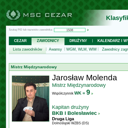
Klasyf
Szukaj PID lub nazwisko zawodnika:
CEZAR
ZAWODNICY
DRUŻYNY
KALENDARZ I WY
Lista zawodników
Awansy
WGM, WLM, WIM
Zawodnicy zagr
Mistrz Międzynarodowy
Jarosław Molenda
Mistrz Międzynarodowy
9
WK =
Współczynnik
Kapitan drużyny
BKB I Bolesławiec
Druga Liga
Dolnośląski WZBS (DS)