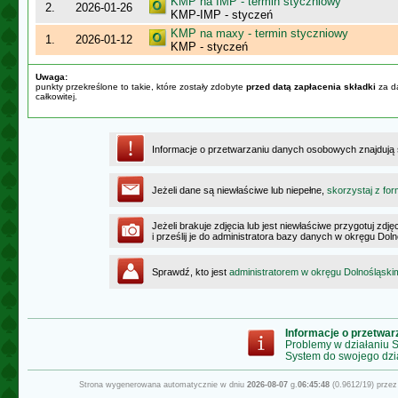
KMP na IMP - termin styczniowy
2.
2026-01-26
KMP-IMP - styczeń
KMP na maxy - termin styczniowy
1.
2026-01-12
KMP - styczeń
Uwaga:
punkty przekreślone to takie, które zostały zdobyte
przed datą zapłacenia składki
za da
całkowitej.
Informacje o przetwarzaniu danych osobowych znajdują
Jeżeli dane są niewłaściwe lub niepełne,
skorzystaj z for
Jeżeli brakuje zdjęcia lub jest niewłaściwe przygotuj zd
i prześlij je do administratora bazy danych w okręgu Dol
Sprawdź, kto jest
administratorem w okręgu Dolnośląski
Informacje o przetwa
Problemy w działaniu
System do swojego dzi
Strona wygenerowana automatycznie w dniu
2026-08-07
g.
06:45:48
(0.9612/19) prze