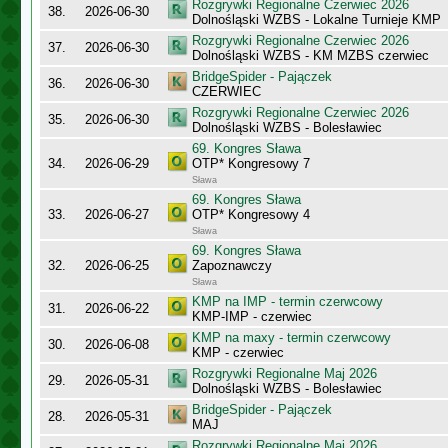
Rozgrywki Regionalne Czerwiec 2026
38.
2026-06-30
Dolnośląski WZBS - Lokalne Turnieje KMP
Rozgrywki Regionalne Czerwiec 2026
37.
2026-06-30
Dolnośląski WZBS - KM MZBS czerwiec
BridgeSpider - Pajączek
36.
2026-06-30
CZERWIEC
Rozgrywki Regionalne Czerwiec 2026
35.
2026-06-30
Dolnośląski WZBS - Bolesławiec
69. Kongres Sława
34.
2026-06-29
OTP* Kongresowy 7
Sława
69. Kongres Sława
33.
2026-06-27
OTP* Kongresowy 4
Sława
69. Kongres Sława
32.
2026-06-25
Zapoznawczy
Sława
KMP na IMP - termin czerwcowy
31.
2026-06-22
KMP-IMP - czerwiec
KMP na maxy - termin czerwcowy
30.
2026-06-08
KMP - czerwiec
Rozgrywki Regionalne Maj 2026
29.
2026-05-31
Dolnośląski WZBS - Bolesławiec
BridgeSpider - Pajączek
28.
2026-05-31
MAJ
Rozgrywki Regionalne Maj 2026