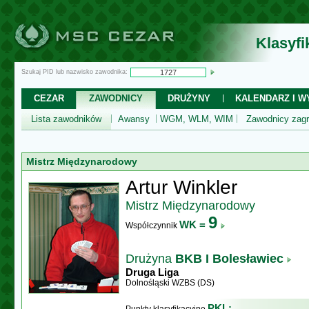
Klasyf
Szukaj PID lub nazwisko zawodnika:
CEZAR
ZAWODNICY
DRUŻYNY
KALENDARZ I WY
Lista zawodników
Awansy
WGM, WLM, WIM
Zawodnicy zagr
Mistrz Międzynarodowy
Artur Winkler
Mistrz Międzynarodowy
9
WK =
Współczynnik
Drużyna
BKB I Bolesławiec
Druga Liga
Dolnośląski WZBS (DS)
PKL: