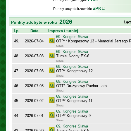
Punkty klasyfikacyjne
aPKL:
Punkty arcymistrzowskie
2026
Punkty zdobyte w roku
Łąc
Lp.
Data
Impreza / turniej
69. Kongres Sława
49.
2026-07-04
OTP** Kongresowy 13 - Memoriał Jerzego
Sława
69. Kongres Sława
48.
2026-07-03
Turniej Nocny EX-6
Sława
69. Kongres Sława
47.
2026-07-03
OTP* Kongresowy 12
Sława
69. Kongres Sława
46.
2026-07-03
OTT* Drużynowy Puchar Lata
Sława
69. Kongres Sława
45.
2026-07-02
OTP* Kongresowy 11
Sława
69. Kongres Sława
44.
2026-07-01
OTP* Kongresowy 9
Sława
69. Kongres Sława
43.
2026-06-30
Turniej Nocny EX-5