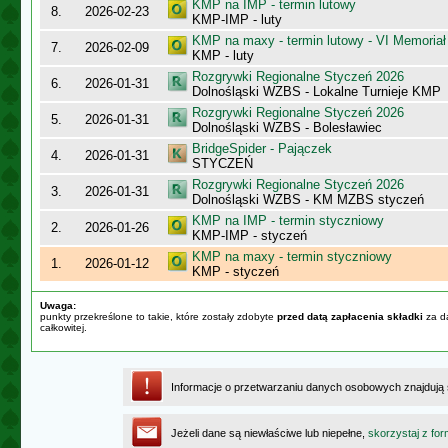
KMP na IMP - termin lutowy
8.
2026-02-23
KMP-IMP - luty
KMP na maxy - termin lutowy - VI Memoriał
7.
2026-02-09
KMP - luty
Rozgrywki Regionalne Styczeń 2026
6.
2026-01-31
Dolnośląski WZBS - Lokalne Turnieje KMP
Rozgrywki Regionalne Styczeń 2026
5.
2026-01-31
Dolnośląski WZBS - Bolesławiec
BridgeSpider - Pajączek
4.
2026-01-31
STYCZEŃ
Rozgrywki Regionalne Styczeń 2026
3.
2026-01-31
Dolnośląski WZBS - KM MZBS styczeń
KMP na IMP - termin styczniowy
2.
2026-01-26
KMP-IMP - styczeń
KMP na maxy - termin styczniowy
1.
2026-01-12
KMP - styczeń
Uwaga:
punkty przekreślone to takie, które zostały zdobyte
przed datą zapłacenia składki
za da
całkowitej.
Informacje o przetwarzaniu danych osobowych znajdują
Jeżeli dane są niewłaściwe lub niepełne,
skorzystaj z for