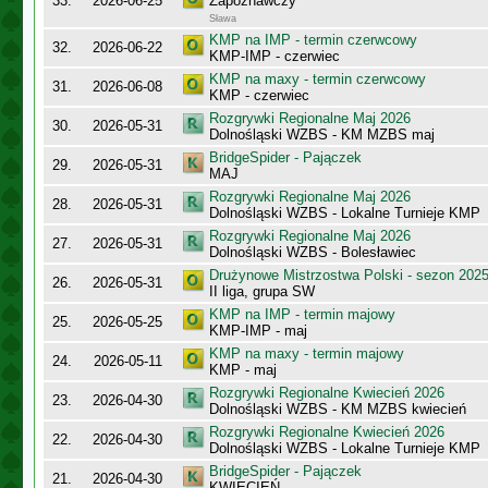
33.
2026-06-25
Zapoznawczy
Sława
KMP na IMP - termin czerwcowy
32.
2026-06-22
KMP-IMP - czerwiec
KMP na maxy - termin czerwcowy
31.
2026-06-08
KMP - czerwiec
Rozgrywki Regionalne Maj 2026
30.
2026-05-31
Dolnośląski WZBS - KM MZBS maj
BridgeSpider - Pajączek
29.
2026-05-31
MAJ
Rozgrywki Regionalne Maj 2026
28.
2026-05-31
Dolnośląski WZBS - Lokalne Turnieje KMP
Rozgrywki Regionalne Maj 2026
27.
2026-05-31
Dolnośląski WZBS - Bolesławiec
Drużynowe Mistrzostwa Polski - sezon 202
26.
2026-05-31
II liga, grupa SW
KMP na IMP - termin majowy
25.
2026-05-25
KMP-IMP - maj
KMP na maxy - termin majowy
24.
2026-05-11
KMP - maj
Rozgrywki Regionalne Kwiecień 2026
23.
2026-04-30
Dolnośląski WZBS - KM MZBS kwiecień
Rozgrywki Regionalne Kwiecień 2026
22.
2026-04-30
Dolnośląski WZBS - Lokalne Turnieje KMP
BridgeSpider - Pajączek
21.
2026-04-30
KWIECIEŃ