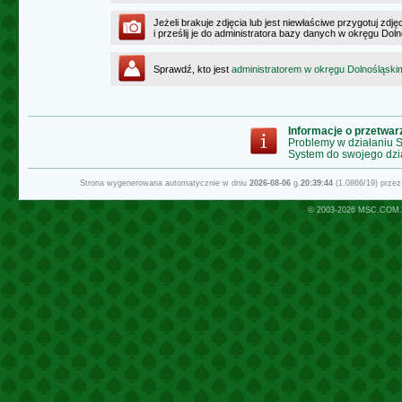
Jeżeli brakuje zdjęcia lub jest niewłaściwe przygotuj zd
i prześlij je do administratora bazy danych w okręgu Dol
Sprawdź, kto jest
administratorem w okręgu Dolnośląski
Informacje o przetwa
Problemy w działaniu
System do swojego dzi
Strona wygenerowana automatycznie w dniu
2026-08-06
g.
20:39:44
(1.0866/19) prze
© 2003-2026
MSC.COM.