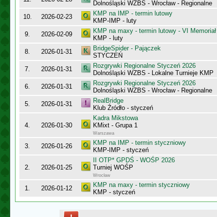
Dolnośląski WZBS - Wrocław - Regionalne
KMP na IMP - termin lutowy
10.
2026-02-23
KMP-IMP - luty
KMP na maxy - termin lutowy - VI Memoriał
9.
2026-02-09
KMP - luty
BridgeSpider - Pajączek
8.
2026-01-31
STYCZEŃ
Rozgrywki Regionalne Styczeń 2026
7.
2026-01-31
Dolnośląski WZBS - Lokalne Turnieje KMP
Rozgrywki Regionalne Styczeń 2026
6.
2026-01-31
Dolnośląski WZBS - Wrocław - Regionalne
RealBridge
5.
2026-01-31
Klub Źródło - styczeń
Kadra Mikstowa
4.
2026-01-30
KMixt - Grupa 1
Warszawa
KMP na IMP - termin styczniowy
3.
2026-01-26
KMP-IMP - styczeń
II OTP* GPDŚ - WOŚP 2026
2.
2026-01-25
Turniej WOŚP
Wrocław
KMP na maxy - termin styczniowy
1.
2026-01-12
KMP - styczeń