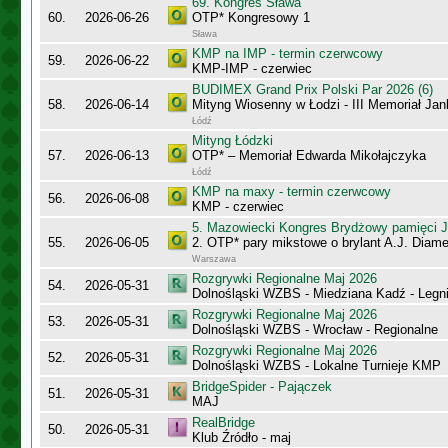
69. Kongres Sława
60.
2026-06-26
OTP* Kongresowy 1
Sława
KMP na IMP - termin czerwcowy
59.
2026-06-22
KMP-IMP - czerwiec
BUDIMEX Grand Prix Polski Par 2026 (6)
58.
2026-06-14
Mityng Wiosenny w Łodzi - III Memoriał J
Łódź
Mityng Łódzki
57.
2026-06-13
OTP* – Memoriał Edwarda Mikołajczyka
Łódź
KMP na maxy - termin czerwcowy
56.
2026-06-08
KMP - czerwiec
5. Mazowiecki Kongres Brydżowy pamięci J
55.
2026-06-05
2. OTP* pary mikstowe o brylant A.J. Diame
Warszawa
Rozgrywki Regionalne Maj 2026
54.
2026-05-31
Dolnośląski WZBS - Miedziana Kadź - Legn
Rozgrywki Regionalne Maj 2026
53.
2026-05-31
Dolnośląski WZBS - Wrocław - Regionalne
Rozgrywki Regionalne Maj 2026
52.
2026-05-31
Dolnośląski WZBS - Lokalne Turnieje KMP
BridgeSpider - Pajączek
51.
2026-05-31
MAJ
RealBridge
50.
2026-05-31
Klub Źródło - maj