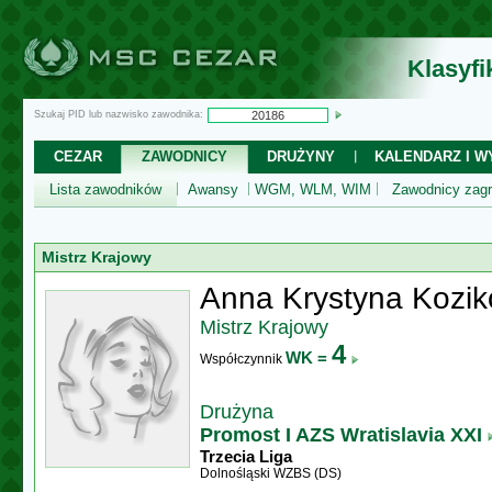
Klasyf
Szukaj PID lub nazwisko zawodnika:
CEZAR
ZAWODNICY
DRUŻYNY
KALENDARZ I WY
Lista zawodników
Awansy
WGM, WLM, WIM
Zawodnicy zagr
Mistrz Krajowy
Anna Krystyna Kozi
Mistrz Krajowy
4
WK =
Współczynnik
Drużyna
Promost I AZS Wratislavia XXI
Trzecia Liga
Dolnośląski WZBS (DS)