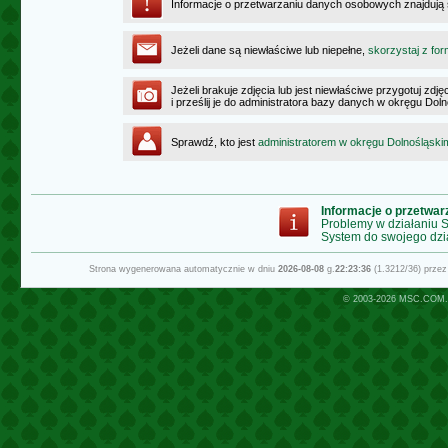
Informacje o przetwarzaniu danych osobowych znajdują
Jeżeli dane są niewłaściwe lub niepełne,
skorzystaj z for
Jeżeli brakuje zdjęcia lub jest niewłaściwe przygotuj zd
i prześlij je do administratora bazy danych w okręgu Dol
Sprawdź, kto jest
administratorem w okręgu Dolnośląski
Informacje o przetwa
Problemy w działaniu
System do swojego dzi
Strona wygenerowana automatycznie w dniu
2026-08-08
g.
22:23:36
(1.3212/36) prze
© 2003-2026
MSC.COM.