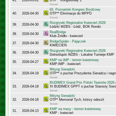
41.
2026-05-01
OTP** Kongresowy 1
Poznań
65. Poznański Kongres Brydżowy
40.
2026-04-30
OTP** Eliminacje do MPPO
Poznań
Rozgrywki Regionalne Kwiecień 2026
39.
2026-04-30
Łódzki WZBS - Łódź, BOK Rondo
RealBridge
38.
2026-04-30
Klub Źródło - kwiecień
BridgeSpider - Pajączek
37.
2026-04-30
KWIECIEŃ
Rozgrywki Regionalne Kwiecień 2026
36.
2026-04-30
Dolnośląski WZBS - Lokalne Turnieje KMP
KMP na IMP - termin kwietniowy
35.
2026-04-27
KMP-IMP - kwiecień
Mityng Sieradzki
34.
2026-04-19
OTP** o puchar Prezydenta Sieradza i nagr
Sieradz
BUDIMEX Grand Prix Polski Teamów 2026 (
33.
2026-04-19
XI BUDIMEX GPPT o puchar Starosty Sier
Sieradz
Mityng Sieradzki
32.
2026-04-18
OTP* Memoriał Tych, którzy odeszli
Sieradz
KMP na maxy - termin kwietniowy
31.
2026-04-13
KMP - kwiecień