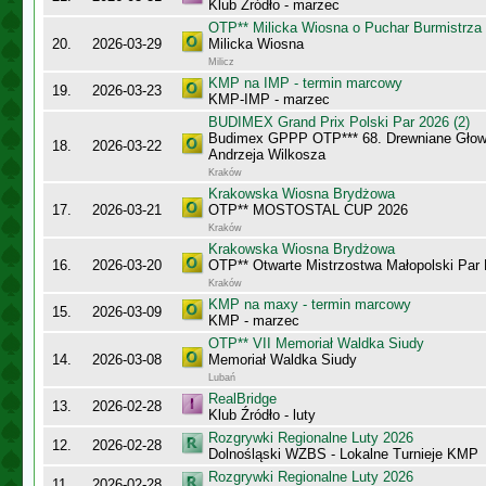
Klub Źródło - marzec
OTP** Milicka Wiosna o Puchar Burmistrza 
20.
2026-03-29
Milicka Wiosna
Milicz
KMP na IMP - termin marcowy
19.
2026-03-23
KMP-IMP - marzec
BUDIMEX Grand Prix Polski Par 2026 (2)
Budimex GPPP OTP*** 68. Drewniane Głowy
18.
2026-03-22
Andrzeja Wilkosza
Kraków
Krakowska Wiosna Brydżowa
17.
2026-03-21
OTP** MOSTOSTAL CUP 2026
Kraków
Krakowska Wiosna Brydżowa
16.
2026-03-20
OTP** Otwarte Mistrzostwa Małopolski Par
Kraków
KMP na maxy - termin marcowy
15.
2026-03-09
KMP - marzec
OTP** VII Memoriał Waldka Siudy
14.
2026-03-08
Memoriał Waldka Siudy
Lubań
RealBridge
13.
2026-02-28
Klub Źródło - luty
Rozgrywki Regionalne Luty 2026
12.
2026-02-28
Dolnośląski WZBS - Lokalne Turnieje KMP
Rozgrywki Regionalne Luty 2026
11.
2026-02-28