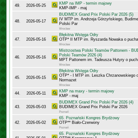
KMP na IMP - termin majowy
49.
2026-05-25
KMP-IMP - maj
BUDIMEX Grand Prix Polski Par 2026 (5)
IV MTP im. Andrzeja Górzyńskiego, Budime
48.
2026-05-17
Polski Par
Wrocław
Błękitna Wstęga Odry
47.
2026-05-16
OTP* II MTP im. Ryszarda Nowaka o puch
Wrocław
Mistrzostwa Polski Teamów Pattonem - BU
Polski Teamów 2026 (4)
46.
2026-05-16
MPT Pattonem im. Tadeusza Hutyry o puch
Wrocław
Błękitna Wstęga Odry
OTP* - I MTP im. Leszka Chrzanowskiego 
45.
2026-05-15
Normazet
Wrocław
KMP na maxy - termin majowy
44.
2026-05-11
KMP - maj
BUDIMEX Grand Prix Polski Par 2026 (4)
43.
2026-05-03
BUDIMEX Grand Prix Polski Par 2026
Poznań
65. Poznański Kongres Brydżowy
42.
2026-05-02
OTP** Biało-Czerwony
Poznań
65. Poznański Kongres Brydżowy