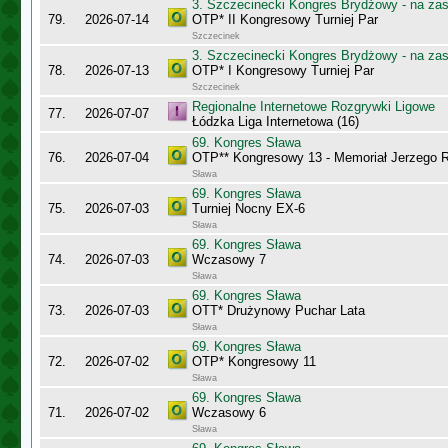
3. Szczecinecki Kongres Brydżowy - na za
79.
2026-07-14
OTP* II Kongresowy Turniej Par
Szczecinek
3. Szczecinecki Kongres Brydżowy - na za
78.
2026-07-13
OTP* I Kongresowy Turniej Par
Szczecinek
Regionalne Internetowe Rozgrywki Ligowe
77.
2026-07-07
Łódzka Liga Internetowa (16)
69. Kongres Sława
76.
2026-07-04
OTP** Kongresowy 13 - Memoriał Jerzego
Sława
69. Kongres Sława
75.
2026-07-03
Turniej Nocny EX-6
Sława
69. Kongres Sława
74.
2026-07-03
Wczasowy 7
Sława
69. Kongres Sława
73.
2026-07-03
OTT* Drużynowy Puchar Lata
Sława
69. Kongres Sława
72.
2026-07-02
OTP* Kongresowy 11
Sława
69. Kongres Sława
71.
2026-07-02
Wczasowy 6
Sława