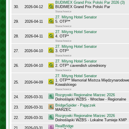
BUDIMEX Grand Prix Polski Par 2026 (3)
30.
2026-04-12
BUDIMEX Grand Prix Polski Par
Starachowice
27. Mityng Hotel Senator
29.
2026-04-11
5. OTP**
Starachowice
27. Mityng Hotel Senator
28.
2026-04-11
4. OTP*
Starachowice
27. Mityng Hotel Senator
27.
2026-04-10
3. OTP*
Starachowice
27. Mityng Hotel Senator
26.
2026-04-10
2. OTP* cavendish uśredniony
Starachowice
27. Mityng Hotel Senator
1. OTP** Memoriał Mistrza Międzynarodow
25.
2026-04-09
Kowalskiego
Starachowice
Rozgrywki Regionalne Marzec 2026
24.
2026-03-31
Dolnośląski WZBS - Wrocław - Regionalne
BridgeSpider - Pajączek
23.
2026-03-31
MARZEC
Rozgrywki Regionalne Marzec 2026
22.
2026-03-31
Dolnośląski WZBS - Lokalne Turnieje KMP
RealBridge
21.
2026-03-31