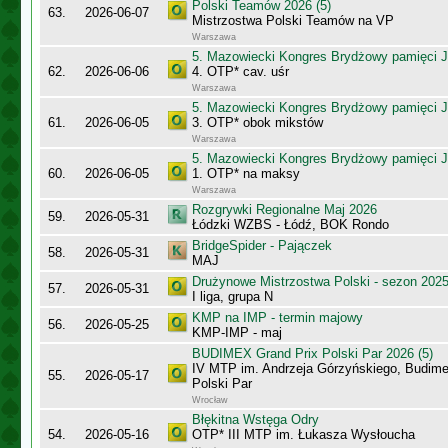
Polski Teamów 2026 (5)
63.
2026-06-07
Mistrzostwa Polski Teamów na VP
Warszawa
5. Mazowiecki Kongres Brydżowy pamięci J
62.
2026-06-06
4. OTP* cav. uśr
Warszawa
5. Mazowiecki Kongres Brydżowy pamięci J
61.
2026-06-05
3. OTP* obok mikstów
Warszawa
5. Mazowiecki Kongres Brydżowy pamięci J
60.
2026-06-05
1. OTP* na maksy
Warszawa
Rozgrywki Regionalne Maj 2026
59.
2026-05-31
Łódzki WZBS - Łódź, BOK Rondo
BridgeSpider - Pajączek
58.
2026-05-31
MAJ
Drużynowe Mistrzostwa Polski - sezon 202
57.
2026-05-31
I liga, grupa N
KMP na IMP - termin majowy
56.
2026-05-25
KMP-IMP - maj
BUDIMEX Grand Prix Polski Par 2026 (5)
IV MTP im. Andrzeja Górzyńskiego, Budime
55.
2026-05-17
Polski Par
Wrocław
Błękitna Wstęga Odry
54.
2026-05-16
OTP* III MTP im. Łukasza Wysłoucha