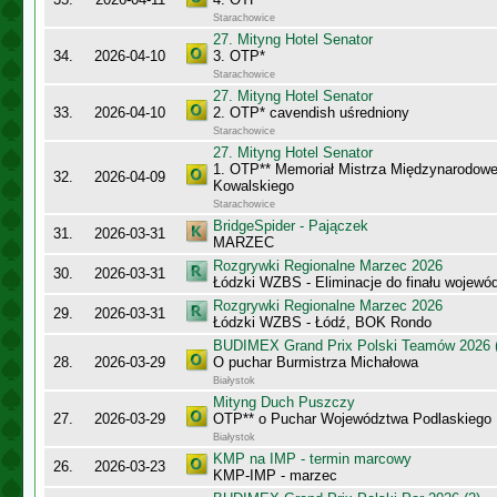
Starachowice
27. Mityng Hotel Senator
34.
2026-04-10
3. OTP*
Starachowice
27. Mityng Hotel Senator
33.
2026-04-10
2. OTP* cavendish uśredniony
Starachowice
27. Mityng Hotel Senator
1. OTP** Memoriał Mistrza Międzynarodow
32.
2026-04-09
Kowalskiego
Starachowice
BridgeSpider - Pajączek
31.
2026-03-31
MARZEC
Rozgrywki Regionalne Marzec 2026
30.
2026-03-31
Łódzki WZBS - Eliminacje do finału wojewó
Rozgrywki Regionalne Marzec 2026
29.
2026-03-31
Łódzki WZBS - Łódź, BOK Rondo
BUDIMEX Grand Prix Polski Teamów 2026 (
28.
2026-03-29
O puchar Burmistrza Michałowa
Białystok
Mityng Duch Puszczy
27.
2026-03-29
OTP** o Puchar Województwa Podlaskiego
Białystok
KMP na IMP - termin marcowy
26.
2026-03-23
KMP-IMP - marzec