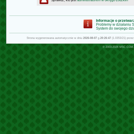
Sprawdź, kto jest
administratorem w okręgu Łódzkim
Informacje o przetwa
Problemy w działaniu
System do swojego dzi
Strona wygenerowana automatycznie w dniu
2026-08-07
g.
20:26:47
(1.0353/21) prze
© 2003-2026
MSC.COM.