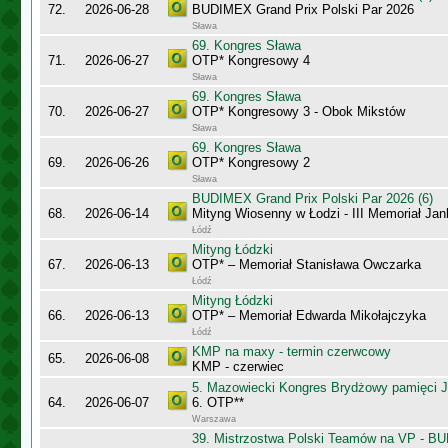
72.
2026-06-28
BUDIMEX Grand Prix Polski Par 2026
Sława
69. Kongres Sława
71.
2026-06-27
OTP* Kongresowy 4
Sława
69. Kongres Sława
70.
2026-06-27
OTP* Kongresowy 3 - Obok Mikstów
Sława
69. Kongres Sława
69.
2026-06-26
OTP* Kongresowy 2
Sława
BUDIMEX Grand Prix Polski Par 2026 (6)
68.
2026-06-14
Mityng Wiosenny w Łodzi - III Memoriał J
Łódź
Mityng Łódzki
67.
2026-06-13
OTP* – Memoriał Stanisława Owczarka
Łódź
Mityng Łódzki
66.
2026-06-13
OTP* – Memoriał Edwarda Mikołajczyka
Łódź
KMP na maxy - termin czerwcowy
65.
2026-06-08
KMP - czerwiec
5. Mazowiecki Kongres Brydżowy pamięci J
64.
2026-06-07
6. OTP**
Warszawa
39. Mistrzostwa Polski Teamów na VP - B