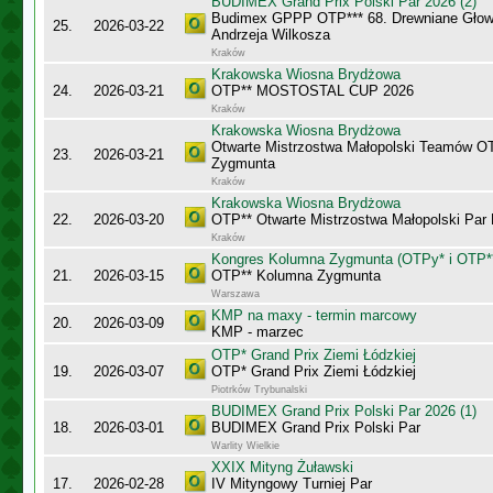
BUDIMEX Grand Prix Polski Par 2026 (2)
Budimex GPPP OTP*** 68. Drewniane Głowy
25.
2026-03-22
Andrzeja Wilkosza
Kraków
Krakowska Wiosna Brydżowa
24.
2026-03-21
OTP** MOSTOSTAL CUP 2026
Kraków
Krakowska Wiosna Brydżowa
Otwarte Mistrzostwa Małopolski Teamów O
23.
2026-03-21
Zygmunta
Kraków
Krakowska Wiosna Brydżowa
22.
2026-03-20
OTP** Otwarte Mistrzostwa Małopolski Par
Kraków
Kongres Kolumna Zygmunta (OTPy* i OTP*
21.
2026-03-15
OTP** Kolumna Zygmunta
Warszawa
KMP na maxy - termin marcowy
20.
2026-03-09
KMP - marzec
OTP* Grand Prix Ziemi Łódzkiej
19.
2026-03-07
OTP* Grand Prix Ziemi Łódzkiej
Piotrków Trybunalski
BUDIMEX Grand Prix Polski Par 2026 (1)
18.
2026-03-01
BUDIMEX Grand Prix Polski Par
Warlity Wielkie
XXIX Mityng Żuławski
17.
2026-02-28
IV Mityngowy Turniej Par