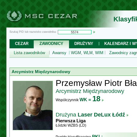
Klasyf
Szukaj PID lub nazwisko zawodnika:
CEZAR
ZAWODNICY
DRUŻYNY
KALENDARZ I WY
Lista zawodników
Awansy
WGM, WLM, WIM
Zawodnicy zagr
Arcymistrz Międzynarodowy
Przemysław Piotr Bł
Arcymistrz Międzynarodowy
18
WK =
Współczynnik
Drużyna
Laser DeLux Łódź
Pierwsza Liga
Łódzki WZBS (LD)
PKL: