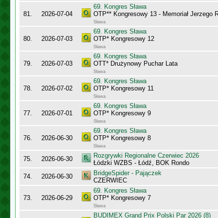
69. Kongres Sława
81.
2026-07-04
OTP** Kongresowy 13 - Memoriał Jerzego
Sława
69. Kongres Sława
80.
2026-07-03
OTP* Kongresowy 12
Sława
69. Kongres Sława
79.
2026-07-03
OTT* Drużynowy Puchar Lata
Sława
69. Kongres Sława
78.
2026-07-02
OTP* Kongresowy 11
Sława
69. Kongres Sława
77.
2026-07-01
OTP* Kongresowy 9
Sława
69. Kongres Sława
76.
2026-06-30
OTP* Kongresowy 8
Sława
Rozgrywki Regionalne Czerwiec 2026
75.
2026-06-30
Łódzki WZBS - Łódź, BOK Rondo
BridgeSpider - Pajączek
74.
2026-06-30
CZERWIEC
69. Kongres Sława
73.
2026-06-29
OTP* Kongresowy 7
Sława
BUDIMEX Grand Prix Polski Par 2026 (8)