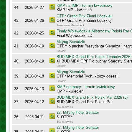
KMP na IMP - termin kwietniowy
44.
2026-04-27
KMP-IMP - kwiecień
OTP* Grand Prix Ziemi Łódzkiej
43.
2026-04-26
OTP* Grand Prix Ziemi Łódzkiej
Tomaszów Mazowiecki
Finały Wojewódzkie Mistrzostw Polski Par
42.
2026-04-25
Finał Wojewódzki LD
Mityng Sieradzki
41.
2026-04-19
OTP** o puchar Prezydenta Sieradza i nagr
Sieradz
BUDIMEX Grand Prix Polski Teamów 2026 (
40.
2026-04-19
XI BUDIMEX GPPT o puchar Starosty Sier
Sieradz
Mityng Sieradzki
39.
2026-04-18
OTP* Memoriał Tych, którzy odeszli
Sieradz
KMP na maxy - termin kwietniowy
38.
2026-04-13
KMP - kwiecień
BUDIMEX Grand Prix Polski Par 2026 (3)
37.
2026-04-12
BUDIMEX Grand Prix Polski Par
Starachowice
27. Mityng Hotel Senator
36.
2026-04-11
5. OTP**
Starachowice
27. Mityng Hotel Senator
35.
2026-04-11
4. OTP*