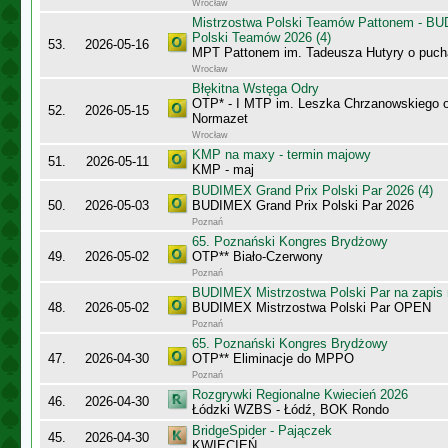
Wrocław
Mistrzostwa Polski Teamów Pattonem - BU
Polski Teamów 2026 (4)
53.
2026-05-16
MPT Pattonem im. Tadeusza Hutyry o puch
Wrocław
Błękitna Wstęga Odry
OTP* - I MTP im. Leszka Chrzanowskiego 
52.
2026-05-15
Normazet
Wrocław
KMP na maxy - termin majowy
51.
2026-05-11
KMP - maj
BUDIMEX Grand Prix Polski Par 2026 (4)
50.
2026-05-03
BUDIMEX Grand Prix Polski Par 2026
Poznań
65. Poznański Kongres Brydżowy
49.
2026-05-02
OTP** Biało-Czerwony
Poznań
BUDIMEX Mistrzostwa Polski Par na zapi
48.
2026-05-02
BUDIMEX Mistrzostwa Polski Par OPEN
Poznań
65. Poznański Kongres Brydżowy
47.
2026-04-30
OTP** Eliminacje do MPPO
Poznań
Rozgrywki Regionalne Kwiecień 2026
46.
2026-04-30
Łódzki WZBS - Łódź, BOK Rondo
BridgeSpider - Pajączek
45.
2026-04-30
KWIECIEŃ