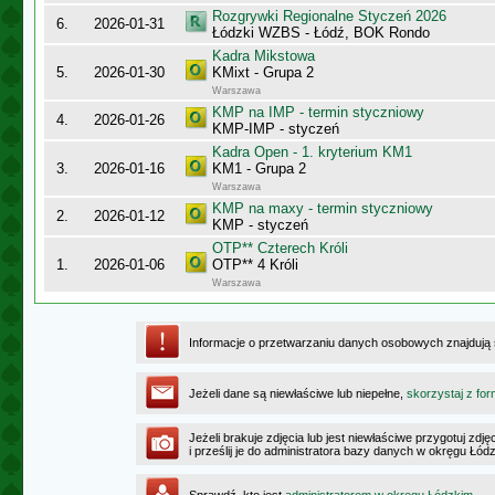
Rozgrywki Regionalne Styczeń 2026
6.
2026-01-31
Łódzki WZBS - Łódź, BOK Rondo
Kadra Mikstowa
5.
2026-01-30
KMixt - Grupa 2
Warszawa
KMP na IMP - termin styczniowy
4.
2026-01-26
KMP-IMP - styczeń
Kadra Open - 1. kryterium KM1
3.
2026-01-16
KM1 - Grupa 2
Warszawa
KMP na maxy - termin styczniowy
2.
2026-01-12
KMP - styczeń
OTP** Czterech Króli
1.
2026-01-06
OTP** 4 Króli
Warszawa
Informacje o przetwarzaniu danych osobowych znajdują
Jeżeli dane są niewłaściwe lub niepełne,
skorzystaj z for
Jeżeli brakuje zdjęcia lub jest niewłaściwe przygotuj zd
i prześlij je do administratora bazy danych w okręgu Łód