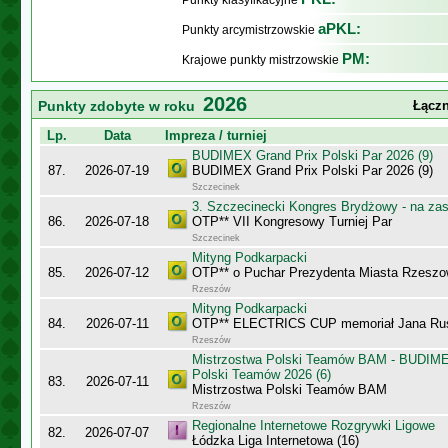
Punkty klasyfikacyjne
aPKL:
Punkty arcymistrzowskie
PM:
Krajowe punkty mistrzowskie
2026
Punkty zdobyte w roku
Łączn
Lp.
Data
Impreza / turniej
BUDIMEX Grand Prix Polski Par 2026 (9)
87.
2026-07-19
BUDIMEX Grand Prix Polski Par 2026 (9)
Szczecinek
3. Szczecinecki Kongres Brydżowy - na za
86.
2026-07-18
OTP** VII Kongresowy Turniej Par
Szczecinek
Mityng Podkarpacki
85.
2026-07-12
OTP** o Puchar Prezydenta Miasta Rzeszow
Rzeszów
Mityng Podkarpacki
84.
2026-07-11
OTP** ELECTRICS CUP memoriał Jana Ru
Rzeszów
Mistrzostwa Polski Teamów BAM - BUDIME
Polski Teamów 2026 (6)
83.
2026-07-11
Mistrzostwa Polski Teamów BAM
Rzeszów
Regionalne Internetowe Rozgrywki Ligowe
82.
2026-07-07
Łódzka Liga Internetowa (16)