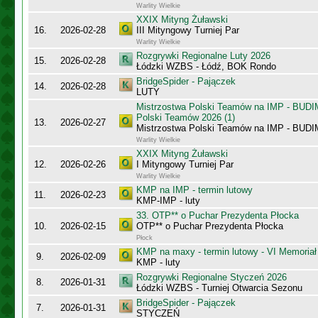
Warlity Wielkie
XXIX Mityng Żuławski
16.
2026-02-28
III Mityngowy Turniej Par
Warlity Wielkie
Rozgrywki Regionalne Luty 2026
15.
2026-02-28
Łódzki WZBS - Łódź, BOK Rondo
BridgeSpider - Pajączek
14.
2026-02-28
LUTY
Mistrzostwa Polski Teamów na IMP - BUDI
Polski Teamów 2026 (1)
13.
2026-02-27
Mistrzostwa Polski Teamów na IMP - BU
Warlity Wielkie
XXIX Mityng Żuławski
12.
2026-02-26
I Mityngowy Turniej Par
Warlity Wielkie
KMP na IMP - termin lutowy
11.
2026-02-23
KMP-IMP - luty
33. OTP** o Puchar Prezydenta Płocka
10.
2026-02-15
OTP** o Puchar Prezydenta Płocka
Płock
KMP na maxy - termin lutowy - VI Memoriał
9.
2026-02-09
KMP - luty
Rozgrywki Regionalne Styczeń 2026
8.
2026-01-31
Łódzki WZBS - Turniej Otwarcia Sezonu
BridgeSpider - Pajączek
7.
2026-01-31
STYCZEŃ