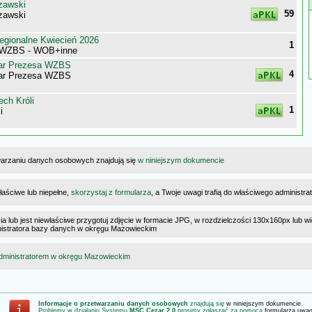
zawski
59
zawski
egionalne Kwiecień 2026
1
 WZBS - WOB+inne
ar Prezesa WZBS
4
ar Prezesa WZBS
ch Króli
1
i
warzaniu danych osobowych znajdują się
w niniejszym dokumencie
łaściwe lub niepełne,
skorzystaj z formularza
, a Twoje uwagi trafią do właściwego administr
cia lub jest niewłaściwe przygotuj zdjęcie w formacie JPG, w rozdzielczości 130x160px lub wi
ministratora bazy danych w okręgu Mazowieckim
dministratorem w okręgu Mazowieckim
Informacje o przetwarzaniu danych osobowych
znajdują się
w niniejszym dokumencie
.
Problemy w działaniu Systemu
MSC Cezar 2.0
prosimy zgłaszać za pomocą
formularza uwa