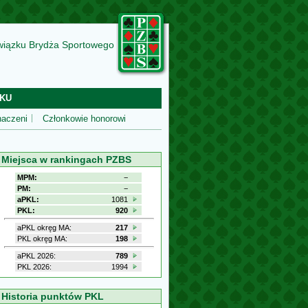
wiązku Brydża Sportowego
KU
aczeni
Członkowie honorowi
Miejsca w rankingach PZBS
MPM:
−
PM:
−
aPKL:
1081
PKL:
920
aPKL okręg MA:
217
PKL okręg MA:
198
aPKL 2026:
789
PKL 2026:
1994
Historia punktów PKL