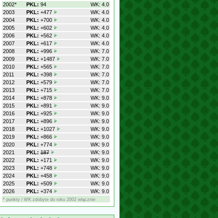
2002*
PKL:
94
WK: 4.0
2003
PKL:
+477
WK: 4.0
2004
PKL:
+700
WK: 4.0
2005
PKL:
+602
WK: 4.0
2006
PKL:
+562
WK: 4.0
2007
PKL:
+617
WK: 4.0
2008
PKL:
+996
WK: 7.0
2009
PKL:
+1487
WK: 7.0
2010
PKL:
+565
WK: 7.0
2011
PKL:
+398
WK: 7.0
2012
PKL:
+579
WK: 7.0
2013
PKL:
+715
WK: 7.0
2014
PKL:
+878
WK: 9.0
2015
PKL:
+891
WK: 9.0
2016
PKL:
+925
WK: 9.0
2017
PKL:
+896
WK: 9.0
2018
PKL:
+1027
WK: 9.0
2019
PKL:
+866
WK: 9.0
2020
PKL:
+774
WK: 9.0
2021
PKL:
187
WK: 9.0
2022
PKL:
+171
WK: 9.0
2023
PKL:
+748
WK: 9.0
2024
PKL:
+458
WK: 9.0
2025
PKL:
+509
WK: 9.0
2026
PKL:
+374
WK: 9.0
* punkty i WK zdobyte do roku 2002 włącznie