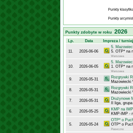
Punkty klasyfi
Punkty arcymis
2026
Punkty zdobyte w roku
Lp.
Data
Impreza / turnie
5. Mazowiec
11.
2026-06-06
5. OTP* na 
Warszawa
5. Mazowiec
10.
2026-06-05
1. OTP* na
Warszawa
Rozgrywki R
9.
2026-05-31
Mazowiecki 
Rozgrywki R
8.
2026-05-31
Mazowiecki 
Drużynowe M
7.
2026-05-31
II liga, grup
KMP na IMP 
6.
2026-05-25
KMP-IMP - 
OTP* o Puch
5.
2026-05-24
OTP* o Puch
Piaseczno