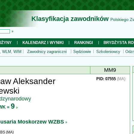
Klasyfikacja zawodników
Polskiego Z
UŻYNY
KALENDARZ I WYNIKI
RANKINGI
BRYDŻYSTA RO
 WLM, WIM
Zawodnicy zagraniczni
Sędziowie
Szkoleniowcy
Odzn
MM9
ław Aleksander
PID: 07555
(MA)
ewski
ędzynarodowy
9
WK =
usaria Moskorzew WZBS
ZBS (MA)