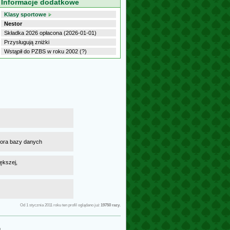
Informacje dodatkowe
Klasy sportowe
Nestor
Składka 2026 opłacona (2026-01-01)
Przysługują zniżki
Wstąpił do PZBS w roku 2002 (?)
atora bazy danych
ększej,
Od 1 stycznia 2011 roku ten profil oglądano już
19750 razy
.
g
.