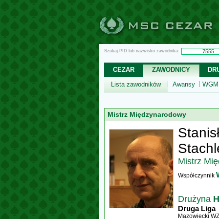
Szukaj PID lub nazwisko zawodnika:
CEZAR
ZAWODNICY
DR
Lista zawodników
Awansy
WGM,
Mistrz Międzynarodowy
Stanis
Stachl
Mistrz Mi
Współczynnik
Drużyna
H
Druga Liga
Mazowiecki W