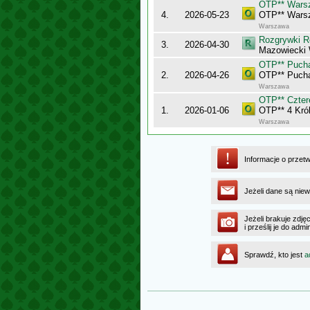
OTP** Wars
4.
2026-05-23
OTP** Wars
Warszawa
Rozgrywki R
3.
2026-04-30
Mazowiecki
OTP** Puch
2.
2026-04-26
OTP** Puch
Warszawa
OTP** Cztere
1.
2026-01-06
OTP** 4 Król
Warszawa
Informacje o przet
Jeżeli dane są niew
Jeżeli brakuje zdję
i prześlij je do ad
Sprawdź, kto jest
a