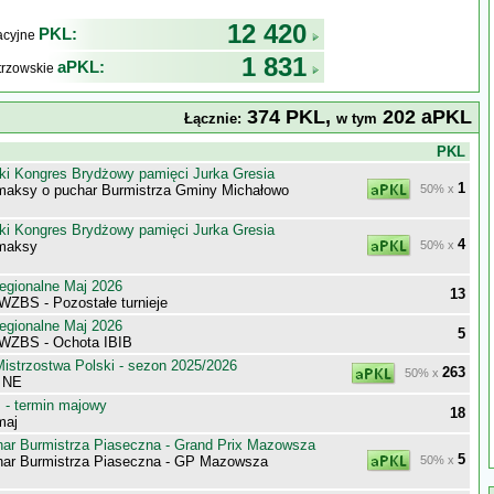
12 420
PKL:
kacyjne
1 831
aPKL:
trzowskie
374 PKL,
202 aPKL
Łącznie:
w tym
j
PKL
ki Kongres Brydżowy pamięci Jurka Gresia
1
maksy o puchar Burmistrza Gminy Michałowo
50% x
ki Kongres Brydżowy pamięci Jurka Gresia
4
 maksy
50% x
egionalne Maj 2026
13
WZBS - Pozostałe turnieje
egionalne Maj 2026
5
WZBS - Ochota IBIB
istrzostwa Polski - sezon 2025/2026
263
50% x
a NE
- termin majowy
18
maj
ar Burmistrza Piaseczna - Grand Prix Mazowsza
5
ar Burmistrza Piaseczna - GP Mazowsza
50% x