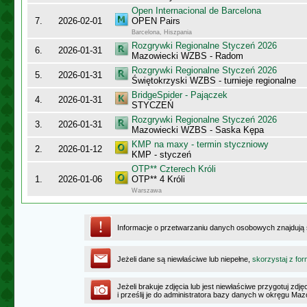
Open Internacional de Barcelona
7.
2026-02-01
OPEN Pairs
Barcelona, Hiszpania
Rozgrywki Regionalne Styczeń 2026
6.
2026-01-31
Mazowiecki WZBS - Radom
Rozgrywki Regionalne Styczeń 2026
5.
2026-01-31
Świętokrzyski WZBS - turnieje regionalne
BridgeSpider - Pajączek
4.
2026-01-31
STYCZEŃ
Rozgrywki Regionalne Styczeń 2026
3.
2026-01-31
Mazowiecki WZBS - Saska Kępa
KMP na maxy - termin styczniowy
2.
2026-01-12
KMP - styczeń
OTP** Czterech Króli
1.
2026-01-06
OTP** 4 Króli
Warszawa
Informacje o przetwarzaniu danych osobowych znajdują
Jeżeli dane są niewłaściwe lub niepełne,
skorzystaj z for
Jeżeli brakuje zdjęcia lub jest niewłaściwe przygotuj zd
i prześlij je do administratora bazy danych w okręgu Ma