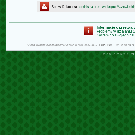
Sprawdź, kto jest
administratorem w okręgu Mazowiecki
Informacje o przetwa
Problemy w działaniu
System do swojego dzi
Strona wygenerowana automatycznie w dniu
2026-08-07
g.
05:01:49
(0.9210/19) prze
© 2003-2026
MSC.COM.