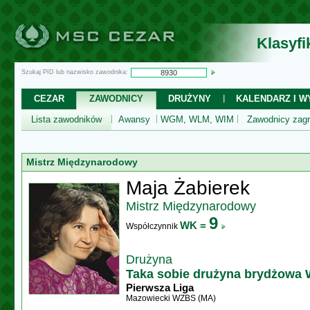
Klasyf
Szukaj PID lub nazwisko zawodnika:
CEZAR
ZAWODNICY
DRUŻYNY
KALENDARZ I WY
Lista zawodników
Awansy
WGM, WLM, WIM
Zawodnicy zagr
Mistrz Międzynarodowy
Maja Żabierek
Mistrz Międzynarodowy
9
WK =
Współczynnik
Drużyna
Taka sobie drużyna brydżowa
Pierwsza Liga
Mazowiecki WZBS (MA)