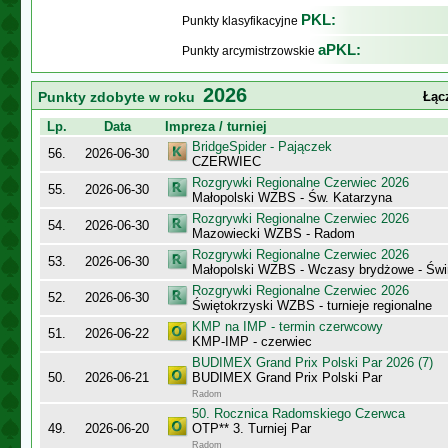
PKL:
Punkty klasyfikacyjne
aPKL:
Punkty arcymistrzowskie
2026
Punkty zdobyte w roku
Łąc
Lp.
Data
Impreza / turniej
BridgeSpider - Pajączek
56.
2026-06-30
CZERWIEC
Rozgrywki Regionalne Czerwiec 2026
55.
2026-06-30
Małopolski WZBS - Św. Katarzyna
Rozgrywki Regionalne Czerwiec 2026
54.
2026-06-30
Mazowiecki WZBS - Radom
Rozgrywki Regionalne Czerwiec 2026
53.
2026-06-30
Małopolski WZBS - Wczasy brydżowe - Świ
Rozgrywki Regionalne Czerwiec 2026
52.
2026-06-30
Świętokrzyski WZBS - turnieje regionalne
KMP na IMP - termin czerwcowy
51.
2026-06-22
KMP-IMP - czerwiec
BUDIMEX Grand Prix Polski Par 2026 (7)
50.
2026-06-21
BUDIMEX Grand Prix Polski Par
Radom
50. Rocznica Radomskiego Czerwca
49.
2026-06-20
OTP** 3. Turniej Par
Radom