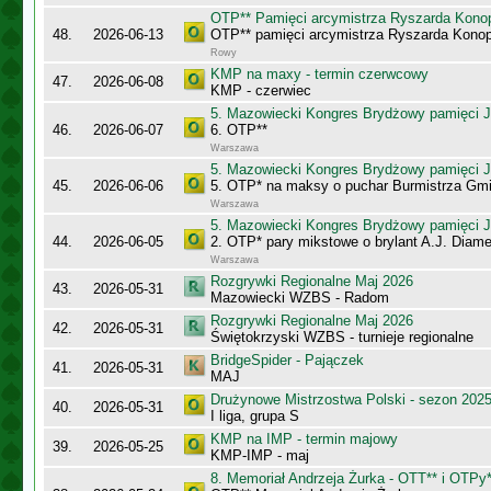
OTP** Pamięci arcymistrza Ryszarda Kono
48.
2026-06-13
OTP** pamięci arcymistrza Ryszarda Konop
Rowy
KMP na maxy - termin czerwcowy
47.
2026-06-08
KMP - czerwiec
5. Mazowiecki Kongres Brydżowy pamięci J
46.
2026-06-07
6. OTP**
Warszawa
5. Mazowiecki Kongres Brydżowy pamięci J
45.
2026-06-06
5. OTP* na maksy o puchar Burmistrza Gm
Warszawa
5. Mazowiecki Kongres Brydżowy pamięci J
44.
2026-06-05
2. OTP* pary mikstowe o brylant A.J. Diame
Warszawa
Rozgrywki Regionalne Maj 2026
43.
2026-05-31
Mazowiecki WZBS - Radom
Rozgrywki Regionalne Maj 2026
42.
2026-05-31
Świętokrzyski WZBS - turnieje regionalne
BridgeSpider - Pajączek
41.
2026-05-31
MAJ
Drużynowe Mistrzostwa Polski - sezon 202
40.
2026-05-31
I liga, grupa S
KMP na IMP - termin majowy
39.
2026-05-25
KMP-IMP - maj
8. Memoriał Andrzeja Żurka - OTT** i OTPy*