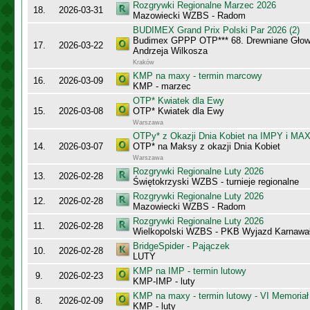
Rozgrywki Regionalne Marzec 2026
18.
2026-03-31
Mazowiecki WZBS - Radom
BUDIMEX Grand Prix Polski Par 2026 (2)
Budimex GPPP OTP*** 68. Drewniane Głowy
17.
2026-03-22
Andrzeja Wilkosza
Kraków
KMP na maxy - termin marcowy
16.
2026-03-09
KMP - marzec
OTP* Kwiatek dla Ewy
15.
2026-03-08
OTP* Kwiatek dla Ewy
Warszawa
OTPy* z Okazji Dnia Kobiet na IMPY i MA
14.
2026-03-07
OTP* na Maksy z okazji Dnia Kobiet
Warszawa
Rozgrywki Regionalne Luty 2026
13.
2026-02-28
Świętokrzyski WZBS - turnieje regionalne
Rozgrywki Regionalne Luty 2026
12.
2026-02-28
Mazowiecki WZBS - Radom
Rozgrywki Regionalne Luty 2026
11.
2026-02-28
Wielkopolski WZBS - PKB Wyjazd Karnawa
BridgeSpider - Pajączek
10.
2026-02-28
LUTY
KMP na IMP - termin lutowy
9.
2026-02-23
KMP-IMP - luty
KMP na maxy - termin lutowy - VI Memoriał
8.
2026-02-09
KMP - luty