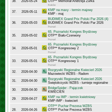
38.
2026-05-24
OTP** Memoriał Andrzeja Żurka
Kraków
KMP na maxy - termin majowy
37.
2026-05-11
KMP - maj
BUDIMEX Grand Prix Polski Par 2026 (4)
36.
2026-05-03
BUDIMEX Grand Prix Polski Par 2026
Poznań
65. Poznański Kongres Brydżowy
35.
2026-05-02
OTP** Biało-Czerwony
Poznań
65. Poznański Kongres Brydżowy
34.
2026-05-01
OTP** Kongresowy 2
Poznań
65. Poznański Kongres Brydżowy
33.
2026-05-01
OTP** Kongresowy 1
Poznań
Rozgrywki Regionalne Kwiecień 2026
32.
2026-04-30
Mazowiecki WZBS - Radom
Rozgrywki Regionalne Kwiecień 2026
31.
2026-04-30
Świętokrzyski WZBS - turnieje regionalne
BridgeSpider - Pajączek
30.
2026-04-30
KWIECIEŃ
KMP na IMP - termin kwietniowy
29.
2026-04-27
KMP-IMP - kwiecień
OTP** Puchar Prezesa WZBS
28.
2026-04-26
OTP** Puchar Prezesa WZBS