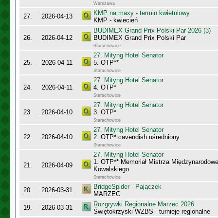
Warszawa
KMP na maxy - termin kwietniowy
27.
2026-04-13
KMP - kwiecień
BUDIMEX Grand Prix Polski Par 2026 (3)
26.
2026-04-12
BUDIMEX Grand Prix Polski Par
Starachowice
27. Mityng Hotel Senator
25.
2026-04-11
5. OTP**
Starachowice
27. Mityng Hotel Senator
24.
2026-04-11
4. OTP*
Starachowice
27. Mityng Hotel Senator
23.
2026-04-10
3. OTP*
Starachowice
27. Mityng Hotel Senator
22.
2026-04-10
2. OTP* cavendish uśredniony
Starachowice
27. Mityng Hotel Senator
1. OTP** Memoriał Mistrza Międzynarodow
21.
2026-04-09
Kowalskiego
Starachowice
BridgeSpider - Pajączek
20.
2026-03-31
MARZEC
Rozgrywki Regionalne Marzec 2026
19.
2026-03-31
Świętokrzyski WZBS - turnieje regionalne