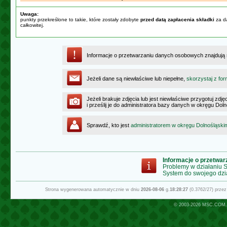
Uwaga:
punkty przekreślone to takie, które zostały zdobyte
przed datą zapłacenia składki
za da
całkowitej.
Informacje o przetwarzaniu danych osobowych znajdują
Jeżeli dane są niewłaściwe lub niepełne,
skorzystaj z for
Jeżeli brakuje zdjęcia lub jest niewłaściwe przygotuj zd
i prześlij je do administratora bazy danych w okręgu Dol
Sprawdź, kto jest
administratorem w okręgu Dolnośląski
Informacje o przetwa
Problemy w działaniu
System do swojego dzi
Strona wygenerowana automatycznie w dniu
2026-08-06
g.
18:28:27
(0.3762/27) prze
© 2003-2026
MSC.COM.