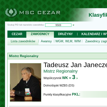
Klasyf
Szukaj PID lub nazwisko zawodnika:
CEZAR
ZAWODNICY
DRUŻYNY
KALENDARZ I WY
Lista zawodników
Awansy
WGM, WLM, WIM
Zawodnicy zagr
Mistrz Regionalny
Tadeusz Jan Janecz
Mistrz Regionalny
3
WK =
Współczynnik
Dolnośląski WZBS (DS)
PKL:
Punkty klasyfikacyjne