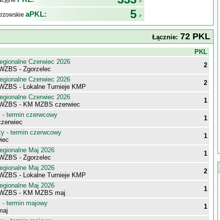
kacyjne
5
aPKL:
trzowskie
72 PKL
Łącznie:
j
PKL
egionalne Czerwiec 2026
2
 WZBS - Zgorzelec
egionalne Czerwiec 2026
2
 WZBS - Lokalne Turnieje KMP
egionalne Czerwiec 2026
1
i WZBS - KM MZBS czerwiec
- termin czerwcowy
1
zerwiec
 - termin czerwcowy
1
iec
egionalne Maj 2026
1
 WZBS - Zgorzelec
egionalne Maj 2026
2
 WZBS - Lokalne Turnieje KMP
egionalne Maj 2026
1
i WZBS - KM MZBS maj
- termin majowy
1
maj