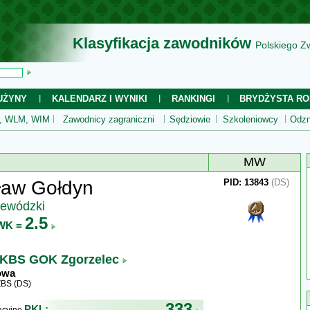
Klasyfikacja zawodników
Polskiego Z
UŻYNY
KALENDARZ I WYNIKI
RANKINGI
BRYDŻYSTA RO
 WLM, WIM
Zawodnicy zagraniczni
Sędziowie
Szkoleniowcy
Odzn
MW
ław Gołdyn
PID: 13843
(DS)
jewódzki
2.5
WK =
KBS GOK Zgorzelec
owa
ZBS (DS)
333
PKL: