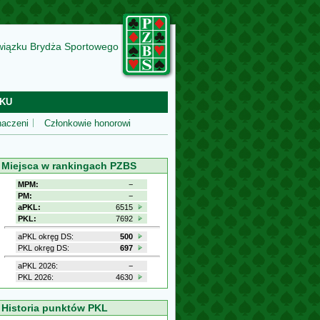
wiązku Brydża Sportowego
KU
aczeni
Członkowie honorowi
Miejsca w rankingach PZBS
MPM:
−
PM:
−
aPKL:
6515
PKL:
7692
aPKL okręg DS:
500
PKL okręg DS:
697
aPKL 2026:
−
PKL 2026:
4630
Historia punktów PKL