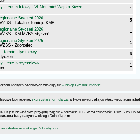
uty
 - termin lutowy - VI Memoriał Wojtka Siwca
1
egionalne Styczeń 2026
5
 WZBS - Lokalne Turnieje KMP
egionalne Styczeń 2026
1
i WZBS - KM MZBS styczeń
egionalne Styczeń 2026
1
 WZBS - Zgorzelec
- termin styczniowy
6
styczeń
 - termin styczniowy
1
eń
warzaniu danych osobowych znajdują się
w niniejszym dokumencie
łaściwe lub niepełne,
skorzystaj z formularza
, a Twoje uwagi trafią do właściwego administr
cia lub jest niewłaściwe przygotuj zdjęcie w formacie JPG, w rozdzielczości 130x160px lub wi
ministratora bazy danych w okręgu Dolnośląskim
dministratorem w okręgu Dolnośląskim