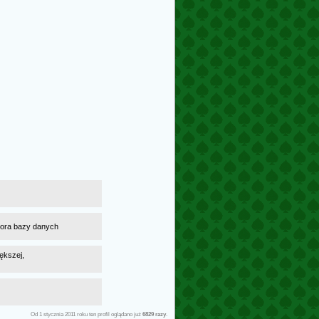
atora bazy danych
ększej,
Od 1 stycznia 2011 roku ten profil oglądano już
6829 razy
.