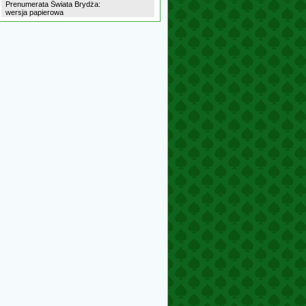
Prenumerata Świata Brydża:
wersja papierowa