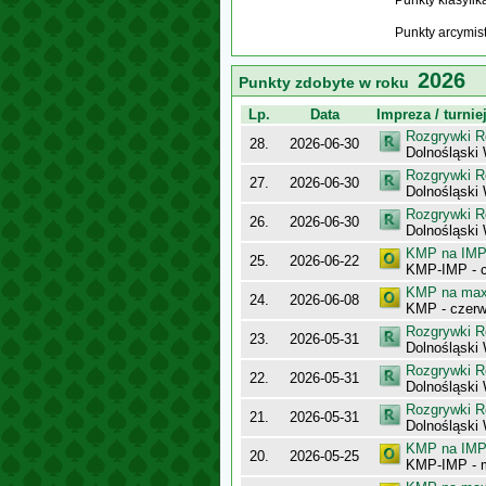
Punkty klasyfi
Punkty arcymis
2026
Punkty zdobyte w roku
Lp.
Data
Impreza / turnie
Rozgrywki R
28.
2026-06-30
Dolnośląski
Rozgrywki R
27.
2026-06-30
Dolnośląski
Rozgrywki R
26.
2026-06-30
Dolnośląsk
KMP na IMP 
25.
2026-06-22
KMP-IMP - c
KMP na maxy
24.
2026-06-08
KMP - czerw
Rozgrywki R
23.
2026-05-31
Dolnośląski
Rozgrywki R
22.
2026-05-31
Dolnośląski
Rozgrywki R
21.
2026-05-31
Dolnośląsk
KMP na IMP 
20.
2026-05-25
KMP-IMP - 