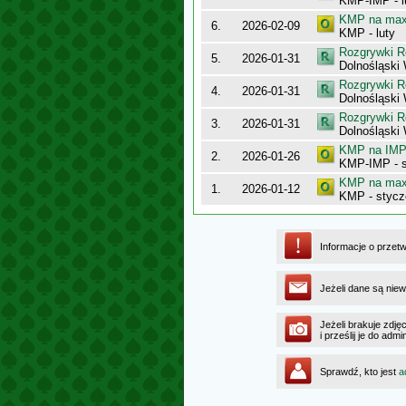
KMP-IMP - l
KMP na maxy
6.
2026-02-09
KMP - luty
Rozgrywki R
5.
2026-01-31
Dolnośląski
Rozgrywki R
4.
2026-01-31
Dolnośląsk
Rozgrywki R
3.
2026-01-31
Dolnośląski
KMP na IMP 
2.
2026-01-26
KMP-IMP - 
KMP na maxy
1.
2026-01-12
KMP - stycz
Informacje o przet
Jeżeli dane są niew
Jeżeli brakuje zdję
i prześlij je do ad
Sprawdź, kto jest
a