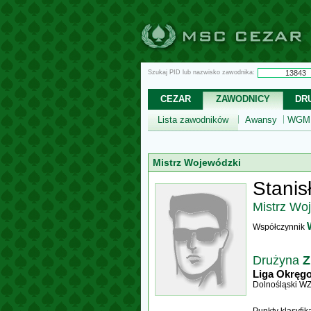
Szukaj PID lub nazwisko zawodnika:
CEZAR
ZAWODNICY
DR
Lista zawodników
Awansy
WGM,
Mistrz Wojewódzki
Stanis
Mistrz Wo
Współczynnik
Drużyna
Z
Liga Okręg
Dolnośląski W