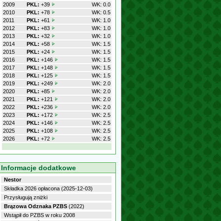
2009
PKL:
+39
WK: 0.0
2010
PKL:
+78
WK: 0.5
2011
PKL:
+61
WK: 1.0
2012
PKL:
+83
WK: 1.0
2013
PKL:
+32
WK: 1.0
2014
PKL:
+58
WK: 1.5
2015
PKL:
+24
WK: 1.5
2016
PKL:
+146
WK: 1.5
2017
PKL:
+148
WK: 1.5
2018
PKL:
+125
WK: 1.5
2019
PKL:
+249
WK: 2.0
2020
PKL:
+85
WK: 2.0
2021
PKL:
+121
WK: 2.0
2022
PKL:
+236
WK: 2.0
2023
PKL:
+172
WK: 2.5
2024
PKL:
+146
WK: 2.5
2025
PKL:
+108
WK: 2.5
2026
PKL:
+72
WK: 2.5
Informacje dodatkowe
Nestor
Składka 2026 opłacona (2025-12-03)
Przysługują zniżki
Brązowa Odznaka PZBS
(2022)
Wstąpił do PZBS w roku 2008