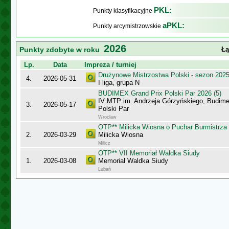
PKL:
Punkty klasyfikacyjne
aPKL:
Punkty arcymistrzowskie
2026
Punkty zdobyte w roku
Łą
Lp.
Data
Impreza / turniej
Drużynowe Mistrzostwa Polski - sezon 202
4.
2026-05-31
I liga, grupa N
BUDIMEX Grand Prix Polski Par 2026 (5)
IV MTP im. Andrzeja Górzyńskiego, Budime
3.
2026-05-17
Polski Par
Wrocław
OTP** Milicka Wiosna o Puchar Burmistrza 
2.
2026-03-29
Milicka Wiosna
Milicz
OTP** VII Memoriał Waldka Siudy
1.
2026-03-08
Memoriał Waldka Siudy
Lubań