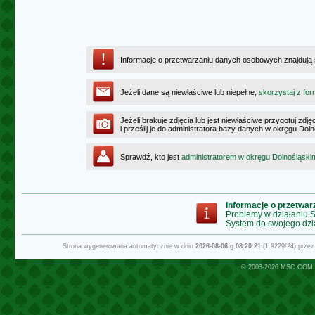
Informacje o przetwarzaniu danych osobowych znajdują
Jeżeli dane są niewłaściwe lub niepełne,
skorzystaj z for
Jeżeli brakuje zdjęcia lub jest niewłaściwe przygotuj zd
i prześlij je do administratora bazy danych w okręgu Dol
Sprawdź, kto jest
administratorem w okręgu Dolnośląski
Informacje o przetwa
Problemy w działaniu
System do swojego dzi
Strona wygenerowana automatycznie w dniu
2026-08-06
g.
08:20:21
(1.9229/24) prze
© 2003-2026
MSC.COM.