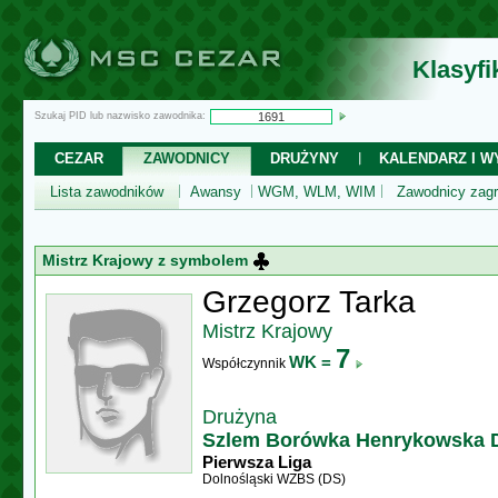
Klasyf
Szukaj PID lub nazwisko zawodnika:
CEZAR
ZAWODNICY
DRUŻYNY
KALENDARZ I WY
Lista zawodników
Awansy
WGM, WLM, WIM
Zawodnicy zagr
Mistrz Krajowy z symbolem
Grzegorz Tarka
Mistrz Krajowy
7
WK =
Współczynnik
Drużyna
Szlem Borówka Henrykowska D
Pierwsza Liga
Dolnośląski WZBS (DS)