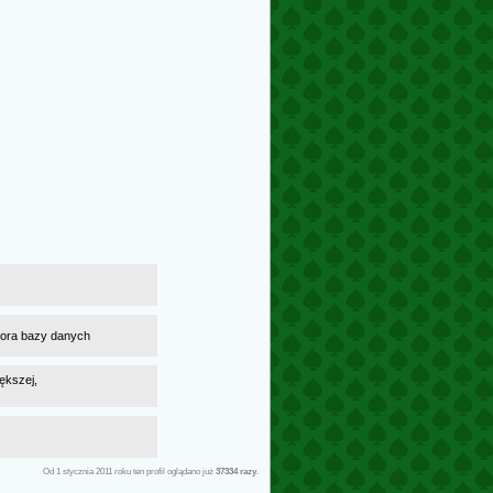
atora bazy danych
ększej,
Od 1 stycznia 2011 roku ten profil oglądano już
37334 razy
.