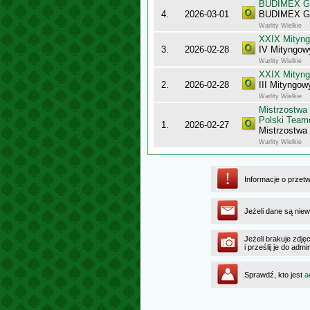
BUDIMEX Gra
4.
2026-03-01
BUDIMEX Gra
Warlity Wielkie
XXIX Mityng
3.
2026-02-28
IV Mityngowy
Warlity Wielkie
XXIX Mityng
2.
2026-02-28
III Mityngow
Warlity Wielkie
Mistrzostwa
Polski Team
1.
2026-02-27
Mistrzostw
Warlity Wielkie
Informacje o przet
Jeżeli dane są niew
Jeżeli brakuje zdję
i prześlij je do ad
Sprawdź, kto jest
a