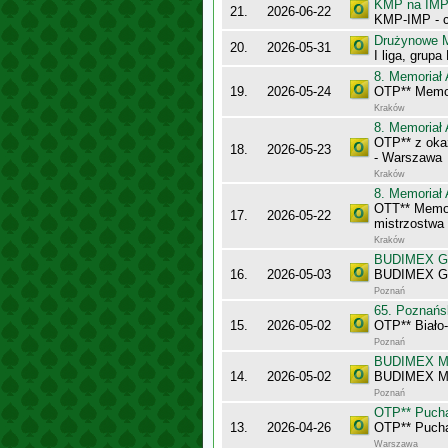
KMP na IMP 
21.
2026-06-22
KMP-IMP - c
Drużynowe M
20.
2026-05-31
I liga, grupa
8. Memoriał 
19.
2026-05-24
OTP** Memor
Kraków
8. Memoriał 
OTP** z oka
18.
2026-05-23
- Warszawa
Kraków
8. Memoriał 
OTT** Memor
17.
2026-05-22
mistrzostwa
Kraków
BUDIMEX Gra
16.
2026-05-03
BUDIMEX Gra
Poznań
65. Poznańs
15.
2026-05-02
OTP** Biało
Poznań
BUDIMEX Mis
14.
2026-05-02
BUDIMEX Mi
Poznań
OTP** Puch
13.
2026-04-26
OTP** Puch
Warszawa