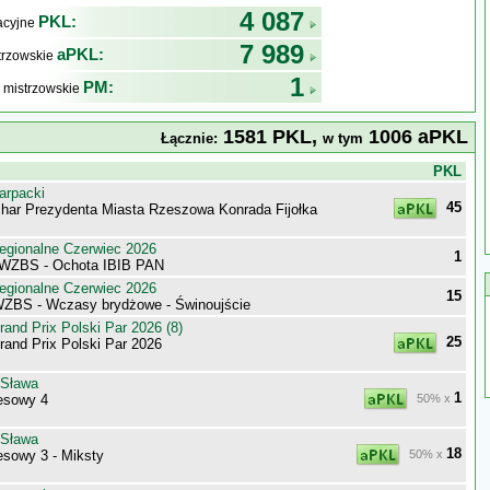
4 087
PKL:
kacyjne
7 989
aPKL:
trzowskie
1
PM:
 mistrzowskie
1581 PKL,
1006 aPKL
Łącznie:
w tym
j
PKL
arpacki
45
har Prezydenta Miasta Rzeszowa Konrada Fijołka
egionalne Czerwiec 2026
1
 WZBS - Ochota IBIB PAN
egionalne Czerwiec 2026
15
WZBS - Wczasy brydżowe - Świnoujście
nd Prix Polski Par 2026 (8)
25
nd Prix Polski Par 2026
 Sława
1
esowy 4
50% x
 Sława
18
sowy 3 - Miksty
50% x