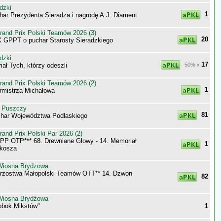
dzki
1
har Prezydenta Sieradza i nagrodę A.J. Diament
nd Prix Polski Teamów 2026 (3)
20
GPPT o puchar Starosty Sieradzkiego
dzki
17
ał Tych, którzy odeszli
50% x
nd Prix Polski Teamów 2026 (2)
1
rmistrza Michałowa
h Puszczy
81
har Województwa Podlaskiego
nd Prix Polski Par 2026 (2)
P OTP*** 68. Drewniane Głowy - 14. Memoriał
1
lkosza
Wiosna Brydżowa
trzostwa Małopolski Teamów OTT** 14. Dzwon
82
Wiosna Brydżowa
"obok Mikstów"
1