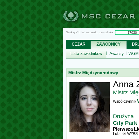
Szukaj PID lub nazwisko zawodnika:
CEZAR
ZAWODNICY
DR
Lista zawodników
Awansy
WGM,
Mistrz Międzynarodowy
Anna 
Mistrz Mi
Współczynnik
Drużyna
City Park
Pierwsza Li
Lubuski WZBS 