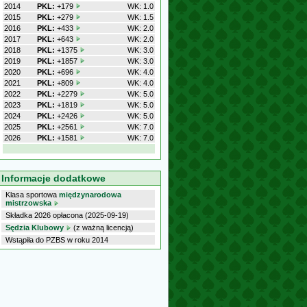
2014
PKL:
+179
WK: 1.0
2015
PKL:
+279
WK: 1.5
2016
PKL:
+433
WK: 2.0
2017
PKL:
+643
WK: 2.0
2018
PKL:
+1375
WK: 3.0
2019
PKL:
+1857
WK: 3.0
2020
PKL:
+696
WK: 4.0
2021
PKL:
+809
WK: 4.0
2022
PKL:
+2279
WK: 5.0
2023
PKL:
+1819
WK: 5.0
2024
PKL:
+2426
WK: 5.0
2025
PKL:
+2561
WK: 7.0
2026
PKL:
+1581
WK: 7.0
Informacje dodatkowe
Klasa sportowa
międzynarodowa
mistrzowska
Składka 2026 opłacona (2025-09-19)
Sędzia Klubowy
(z ważną licencją)
Wstąpiła do PZBS w roku 2014