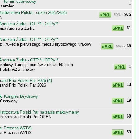
- termin czerwcowy
1
zerwiec
istrzostwa Polski - sezon 2025/2026
975
50% x
 N
Andrzeja Żurka - OTT** i OTPy**
61
iał Andrzeja Żurka
Andrzeja Żurka - OTT** i OTPy**
zji 70-lecia pierwszego meczu brydżowego Kraków
68
50% x
Andrzeja Żurka - OTT** i OTPy**
iałowy Turniej Teamów z okazji 50-lecia
1
 Polski AZS Kraków
nd Prix Polski Par 2026 (4)
13
nd Prix Polski Par 2026
ki Kongres Brydżowy
19
-Czerwony
trzostwa Polski Par na zapis maksymalny
60
strzostwa Polski Par OPEN
ar Prezesa WZBS
53
ar Prezesa WZBS