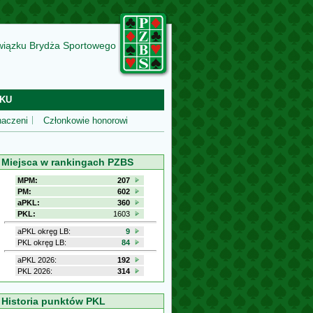
wiązku Brydża Sportowego
KU
aczeni
Członkowie honorowi
Miejsca w rankingach PZBS
MPM:
207
PM:
602
aPKL:
360
PKL:
1603
aPKL okręg LB:
9
PKL okręg LB:
84
aPKL 2026:
192
PKL 2026:
314
Historia punktów PKL