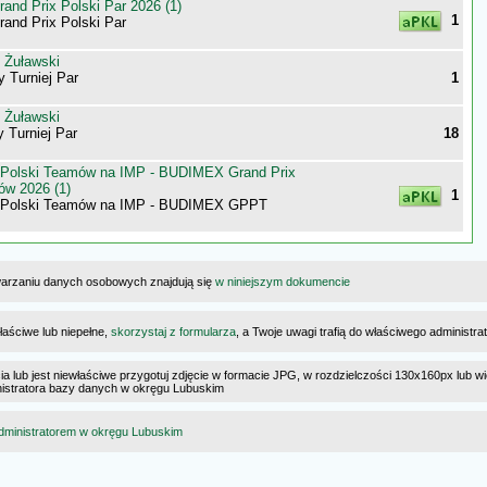
nd Prix Polski Par 2026 (1)
1
nd Prix Polski Par
 Żuławski
 Turniej Par
1
 Żuławski
y Turniej Par
18
 Polski Teamów na IMP - BUDIMEX Grand Prix
ów 2026 (1)
1
a Polski Teamów na IMP - BUDIMEX GPPT
warzaniu danych osobowych znajdują się
w niniejszym dokumencie
łaściwe lub niepełne,
skorzystaj z formularza
, a Twoje uwagi trafią do właściwego administr
cia lub jest niewłaściwe przygotuj zdjęcie w formacie JPG, w rozdzielczości 130x160px lub wi
ministratora bazy danych w okręgu Lubuskim
dministratorem w okręgu Lubuskim