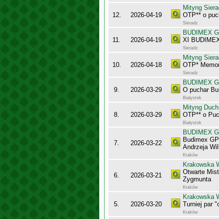
Mityng Siera
12.
2026-04-19
OTP** o puc
Sieradz
BUDIMEX Gra
11.
2026-04-19
XI BUDIMEX 
Sieradz
Mityng Siera
10.
2026-04-18
OTP* Memori
Sieradz
BUDIMEX Gra
9.
2026-03-29
O puchar Bu
Białystok
Mityng Duc
8.
2026-03-29
OTP** o Puc
Białystok
BUDIMEX Gra
Budimex GPP
7.
2026-03-22
Andrzeja Wi
Kraków
Krakowska 
Otwarte Mis
6.
2026-03-21
Zygmunta
Kraków
Krakowska 
5.
2026-03-20
Turniej par 
Kraków