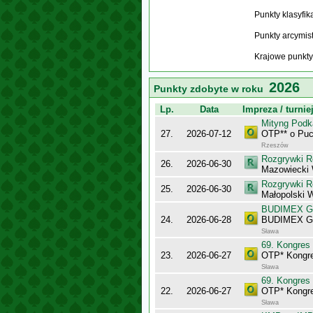
Punkty klasyfi
Punkty arcymis
Krajowe punkty
2026
Punkty zdobyte w roku
Lp.
Data
Impreza / turnie
Mityng Podk
27.
2026-07-12
OTP** o Puc
Rzeszów
Rozgrywki R
26.
2026-06-30
Mazowiecki
Rozgrywki R
25.
2026-06-30
Małopolski 
BUDIMEX Gra
24.
2026-06-28
BUDIMEX Gra
Sława
69. Kongres
23.
2026-06-27
OTP* Kongr
Sława
69. Kongres
22.
2026-06-27
OTP* Kongre
Sława