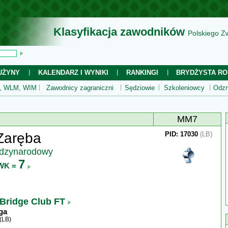
Klasyfikacja zawodników
Polskiego Z
UŻYNY
KALENDARZ I WYNIKI
RANKINGI
BRYDŻYSTA RO
 WLM, WIM
Zawodnicy zagraniczni
Sędziowie
Szkoleniowcy
Odzn
MM7
Zaręba
PID: 17030
(LB)
ędzynarodowy
7
WK =
 Bridge Club FT
ga
(LB)