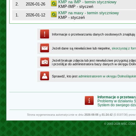
KMP na IMP - termin styczniowy
2.
2026-01-26
KMP-IMP - styczeń
KMP na maxy - termin styczniowy
1.
2026-01-12
KMP - styczeń
Informacje o przetwarzaniu danych osobowych znajdują
Jeżeli dane są niewłaściwe lub niepełne,
skorzystaj z for
Jeżeli brakuje zdjęcia lub jest niewłaściwe przygotuj zd
i prześlij je do administratora bazy danych w okręgu Dol
Sprawdź, kto jest
administratorem w okręgu Dolnośląski
Informacje o przetwa
Problemy w działaniu
System do swojego dzi
Strona wygenerowana automatycznie w dniu
2026-08-08
g.
01:24:42
(0.9197/36) prze
© 2003-2026
MSC.COM.