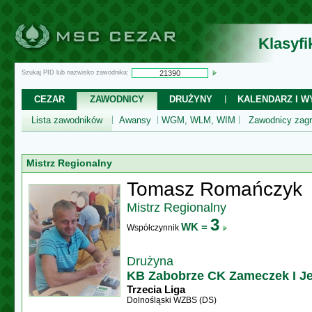
Klasyf
Szukaj PID lub nazwisko zawodnika:
CEZAR
ZAWODNICY
DRUŻYNY
KALENDARZ I WY
Lista zawodników
Awansy
WGM, WLM, WIM
Zawodnicy zagr
Mistrz Regionalny
Tomasz Romańczyk
Mistrz Regionalny
3
WK =
Współczynnik
Drużyna
KB Zabobrze CK Zameczek I Je
Trzecia Liga
Dolnośląski WZBS (DS)