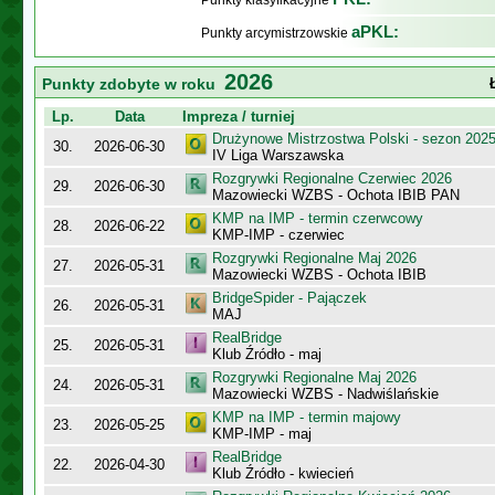
Punkty klasyfikacyjne
aPKL:
Punkty arcymistrzowskie
2026
Punkty zdobyte w roku
Lp.
Data
Impreza / turniej
Drużynowe Mistrzostwa Polski - sezon 202
30.
2026-06-30
IV Liga Warszawska
Rozgrywki Regionalne Czerwiec 2026
29.
2026-06-30
Mazowiecki WZBS - Ochota IBIB PAN
KMP na IMP - termin czerwcowy
28.
2026-06-22
KMP-IMP - czerwiec
Rozgrywki Regionalne Maj 2026
27.
2026-05-31
Mazowiecki WZBS - Ochota IBIB
BridgeSpider - Pajączek
26.
2026-05-31
MAJ
RealBridge
25.
2026-05-31
Klub Źródło - maj
Rozgrywki Regionalne Maj 2026
24.
2026-05-31
Mazowiecki WZBS - Nadwiślańskie
KMP na IMP - termin majowy
23.
2026-05-25
KMP-IMP - maj
RealBridge
22.
2026-04-30
Klub Źródło - kwiecień