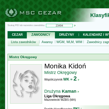
Klasyf
Szukaj PID lub nazwisko zawodnika:
CEZAR
ZAWODNICY
DRUŻYNY
KALENDARZ I WY
Lista zawodników
Awansy
WGM, WLM, WIM
Zawodnicy zagr
Mistrz Okręgowy
Monika Kidoń
Mistrz Okręgowy
2
WK =
Współczynnik
Drużyna
Kaman
Liga Okręgowa
Mazowiecki WZBS (MA)
PKL: