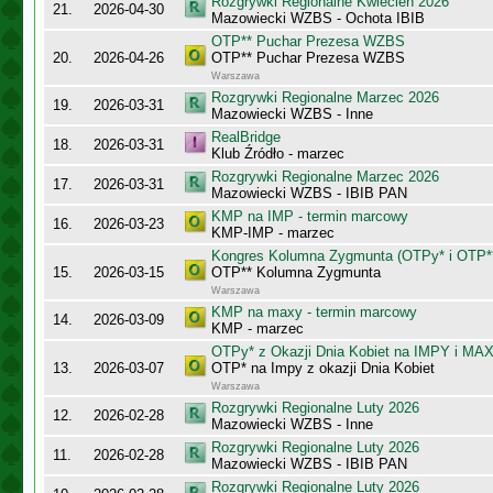
Rozgrywki Regionalne Kwiecień 2026
21.
2026-04-30
Mazowiecki WZBS - Ochota IBIB
OTP** Puchar Prezesa WZBS
20.
2026-04-26
OTP** Puchar Prezesa WZBS
Warszawa
Rozgrywki Regionalne Marzec 2026
19.
2026-03-31
Mazowiecki WZBS - Inne
RealBridge
18.
2026-03-31
Klub Źródło - marzec
Rozgrywki Regionalne Marzec 2026
17.
2026-03-31
Mazowiecki WZBS - IBIB PAN
KMP na IMP - termin marcowy
16.
2026-03-23
KMP-IMP - marzec
Kongres Kolumna Zygmunta (OTPy* i OTP*
15.
2026-03-15
OTP** Kolumna Zygmunta
Warszawa
KMP na maxy - termin marcowy
14.
2026-03-09
KMP - marzec
OTPy* z Okazji Dnia Kobiet na IMPY i MA
13.
2026-03-07
OTP* na Impy z okazji Dnia Kobiet
Warszawa
Rozgrywki Regionalne Luty 2026
12.
2026-02-28
Mazowiecki WZBS - Inne
Rozgrywki Regionalne Luty 2026
11.
2026-02-28
Mazowiecki WZBS - IBIB PAN
Rozgrywki Regionalne Luty 2026