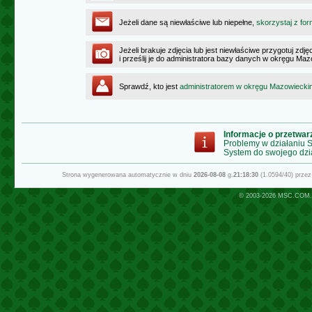
Jeżeli dane są niewłaściwe lub niepełne,
skorzystaj z for
Jeżeli brakuje zdjęcia lub jest niewłaściwe przygotuj zd
i prześlij je do administratora bazy danych w okręgu Ma
Sprawdź, kto jest
administratorem w okręgu Mazowiecki
Informacje o przetwa
Problemy w działaniu
System do swojego dzi
Strona wygenerowana automatycznie w dniu
2026-08-08
g.
21:18:30
(1.0594/40) prze
© 2003-2026
MSC.COM.