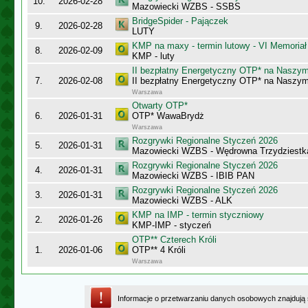
10.
2026-02-28
Mazowiecki WZBS - SSBS
BridgeSpider - Pajączek
9.
2026-02-28
LUTY
KMP na maxy - termin lutowy - VI Memoriał
8.
2026-02-09
KMP - luty
II bezpłatny Energetyczny OTP* na Naszy
7.
2026-02-08
II bezpłatny Energetyczny OTP* na Naszy
Warszawa
Otwarty OTP*
6.
2026-01-31
OTP* WawaBrydż
Warszawa
Rozgrywki Regionalne Styczeń 2026
5.
2026-01-31
Mazowiecki WZBS - Wędrowna Trzydziestk
Rozgrywki Regionalne Styczeń 2026
4.
2026-01-31
Mazowiecki WZBS - IBIB PAN
Rozgrywki Regionalne Styczeń 2026
3.
2026-01-31
Mazowiecki WZBS - ALK
KMP na IMP - termin styczniowy
2.
2026-01-26
KMP-IMP - styczeń
OTP** Czterech Króli
1.
2026-01-06
OTP** 4 Króli
Warszawa
Informacje o przetwarzaniu danych osobowych znajdują