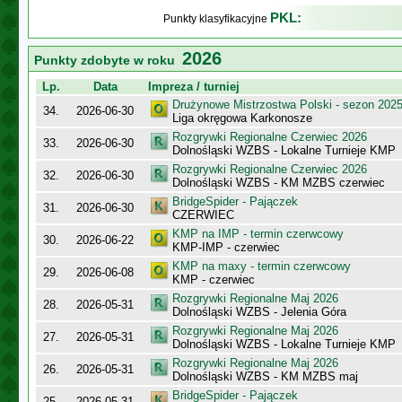
PKL:
Punkty klasyfikacyjne
2026
Punkty zdobyte w roku
Lp.
Data
Impreza / turniej
Drużynowe Mistrzostwa Polski - sezon 202
34.
2026-06-30
Liga okręgowa Karkonosze
Rozgrywki Regionalne Czerwiec 2026
33.
2026-06-30
Dolnośląski WZBS - Lokalne Turnieje KMP
Rozgrywki Regionalne Czerwiec 2026
32.
2026-06-30
Dolnośląski WZBS - KM MZBS czerwiec
BridgeSpider - Pajączek
31.
2026-06-30
CZERWIEC
KMP na IMP - termin czerwcowy
30.
2026-06-22
KMP-IMP - czerwiec
KMP na maxy - termin czerwcowy
29.
2026-06-08
KMP - czerwiec
Rozgrywki Regionalne Maj 2026
28.
2026-05-31
Dolnośląski WZBS - Jelenia Góra
Rozgrywki Regionalne Maj 2026
27.
2026-05-31
Dolnośląski WZBS - Lokalne Turnieje KMP
Rozgrywki Regionalne Maj 2026
26.
2026-05-31
Dolnośląski WZBS - KM MZBS maj
BridgeSpider - Pajączek
25.
2026-05-31