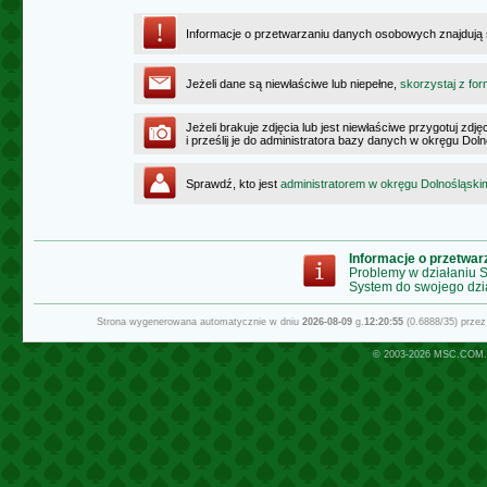
Informacje o przetwarzaniu danych osobowych znajdują
Jeżeli dane są niewłaściwe lub niepełne,
skorzystaj z for
Jeżeli brakuje zdjęcia lub jest niewłaściwe przygotuj zd
i prześlij je do administratora bazy danych w okręgu Dol
Sprawdź, kto jest
administratorem w okręgu Dolnośląski
Informacje o przetwa
Problemy w działaniu
System do swojego dzi
Strona wygenerowana automatycznie w dniu
2026-08-09
g.
12:20:55
(0.6888/35) prze
© 2003-2026
MSC.COM.