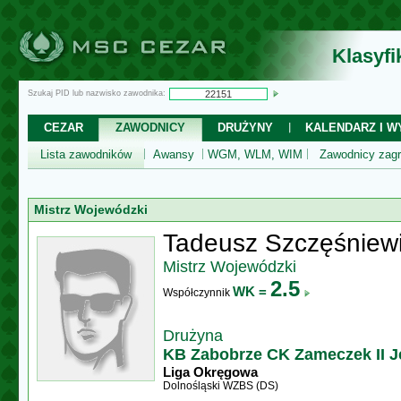
Klasyf
Szukaj PID lub nazwisko zawodnika:
CEZAR
ZAWODNICY
DRUŻYNY
KALENDARZ I WY
Lista zawodników
Awansy
WGM, WLM, WIM
Zawodnicy zagr
Mistrz Wojewódzki
Tadeusz Szczęśniew
Mistrz Wojewódzki
2.5
WK =
Współczynnik
Drużyna
KB Zabobrze CK Zameczek II J
Liga Okręgowa
Dolnośląski WZBS (DS)