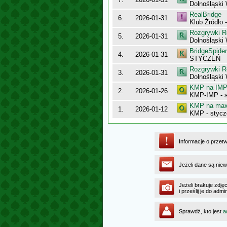
Dolnośląsk
RealBridge
6.
2026-01-31
Klub Źródło 
Rozgrywki R
5.
2026-01-31
Dolnośląski
BridgeSpider
4.
2026-01-31
STYCZEŃ
Rozgrywki R
3.
2026-01-31
Dolnośląski
KMP na IMP 
2.
2026-01-26
KMP-IMP - 
KMP na maxy
1.
2026-01-12
KMP - stycz
Informacje o przet
Jeżeli dane są niew
Jeżeli brakuje zdję
i prześlij je do ad
Sprawdź, kto jest
a