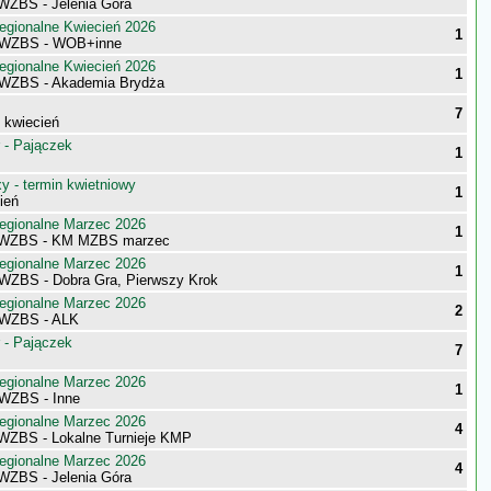
 WZBS - Jelenia Góra
egionalne Kwiecień 2026
1
 WZBS - WOB+inne
egionalne Kwiecień 2026
1
 WZBS - Akademia Brydża
7
- kwiecień
 - Pajączek
1
 - termin kwietniowy
1
ień
egionalne Marzec 2026
1
i WZBS - KM MZBS marzec
egionalne Marzec 2026
1
WZBS - Dobra Gra, Pierwszy Krok
egionalne Marzec 2026
2
 WZBS - ALK
 - Pajączek
7
egionalne Marzec 2026
1
WZBS - Inne
egionalne Marzec 2026
4
 WZBS - Lokalne Turnieje KMP
egionalne Marzec 2026
4
 WZBS - Jelenia Góra