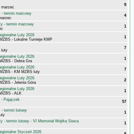
9
- marzec
- termin marcowy
4
marzec
 - termin marcowy
1
ec
egionalne Luty 2026
1
 WZBS - Lokalne Turnieje KMP
7
 luty
egionalne Luty 2026
1
WZBS - Dobra Gra
egionalne Luty 2026
7
 WZBS - KM MZBS luty
egionalne Luty 2026
2
 WZBS - Jelenia Góra
egionalne Luty 2026
1
 WZBS - ALK
 - Pajączek
57
- termin lutowy
1
uty
 - termin lutowy - VI Memoriał Wojtka Siwca
1
egionalne Styczeń 2026
8