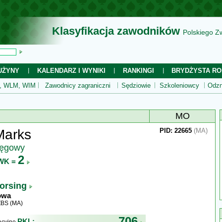
Klasyfikacja zawodników
Polskiego Z
UŻYNY
KALENDARZ I WYNIKI
RANKINGI
BRYDŻYSTA RO
 WLM, WIM
Zawodnicy zagraniczni
Sędziowie
Szkoleniowcy
Odzn
MO
Marks
PID: 22665
(MA)
ręgowy
2
WK =
orsing
owa
ZBS (MA)
706
PKL: