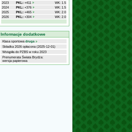
2023
PKL:
+411
WK: 1.5
2024
PKL:
+376
WK: 1.5
2025
PKL:
+465
WK: 2.0
2026
PKL:
+304
WK: 2.0
Informacje dodatkowe
Klasa sportowa
druga
Składka 2026 opłacona (2025-12-01)
Wstąpiła do PZBS w roku 2023
Prenumerata Świata Brydża:
wersja papierowa