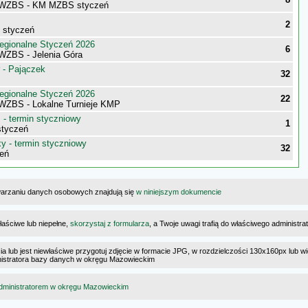
i WZBS - KM MZBS styczeń
2
- styczeń
egionalne Styczeń 2026
6
 WZBS - Jelenia Góra
 - Pajączek
32
egionalne Styczeń 2026
22
 WZBS - Lokalne Turnieje KMP
- termin styczniowy
1
styczeń
 - termin styczniowy
32
eń
warzaniu danych osobowych znajdują się
w niniejszym dokumencie
łaściwe lub niepełne,
skorzystaj z formularza
, a Twoje uwagi trafią do właściwego administr
cia lub jest niewłaściwe przygotuj zdjęcie w formacie JPG, w rozdzielczości 130x160px lub wi
ministratora bazy danych w okręgu Mazowieckim
dministratorem w okręgu Mazowieckim