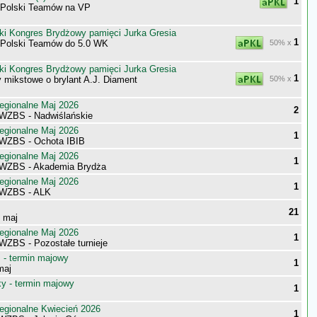
1
 Polski Teamów na VP
ki Kongres Brydżowy pamięci Jurka Gresia
1
 Polski Teamów do 5.0 WK
50% x
ki Kongres Brydżowy pamięci Jurka Gresia
1
 mikstowe o brylant A.J. Diament
50% x
egionalne Maj 2026
2
WZBS - Nadwiślańskie
egionalne Maj 2026
1
WZBS - Ochota IBIB
egionalne Maj 2026
1
 WZBS - Akademia Brydża
egionalne Maj 2026
1
 WZBS - ALK
21
- maj
egionalne Maj 2026
1
WZBS - Pozostałe turnieje
- termin majowy
1
maj
 - termin majowy
1
egionalne Kwiecień 2026
1