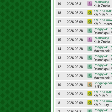
RealBridge
19.
2026-03-31
Klub Źródło 
KMP na IMP 
18.
2026-03-23
KMP-IMP - 
KMP na maxy
17.
2026-03-09
KMP - marz
Rozgrywki R
16.
2026-02-28
Dolnośląski
RealBridge
15.
2026-02-28
Klub Źródło -
Rozgrywki R
14.
2026-02-28
Mazowiecki 
Rozgrywki R
13.
2026-02-28
Dolnośląski
Rozgrywki R
12.
2026-02-28
Dolnośląski
Rozgrywki R
11.
2026-02-28
Mazowiecki
BridgeSpider
10.
2026-02-28
LUTY
KMP na IMP 
9.
2026-02-23
KMP-IMP - l
KMP na maxy
8.
2026-02-09
KMP - luty
Rozgrywki R
7.
2026-01-31