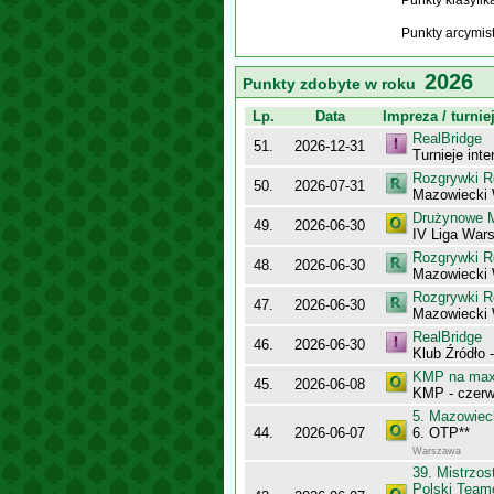
Punkty klasyfi
Punkty arcymis
2026
Punkty zdobyte w roku
Lp.
Data
Impreza / turnie
RealBridge
51.
2026-12-31
Turnieje int
Rozgrywki R
50.
2026-07-31
Mazowiecki
Drużynowe M
49.
2026-06-30
IV Liga War
Rozgrywki R
48.
2026-06-30
Mazowiecki
Rozgrywki R
47.
2026-06-30
Mazowiecki
RealBridge
46.
2026-06-30
Klub Źródło 
KMP na maxy
45.
2026-06-08
KMP - czerw
5. Mazowiec
44.
2026-06-07
6. OTP**
Warszawa
39. Mistrzo
Polski Team