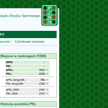
wiązku Brydża Sportowego
KU
aczeni
Członkowie honorowi
Miejsca w rankingach PZBS
MPM:
−
PM:
−
aPKL:
3916
PKL:
8289
aPKL okręg MA:
731
PKL okręg MA:
1350
aPKL 2026:
2497
PKL 2026:
2337
Historia punktów PKL