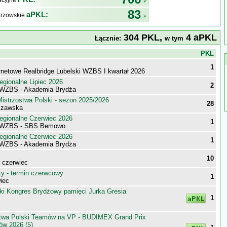
kacyjne
83
aPKL:
trzowskie
304 PKL,
4 aPKL
Łącznie:
w tym
j
PKL
1
ernetowe Realbridge Lubelski WZBS I kwartał 2026
egionalne Lipiec 2026
2
 WZBS - Akademia Brydża
istrzostwa Polski - sezon 2025/2026
28
szawska
egionalne Czerwiec 2026
1
 WZBS - SBS Bemowo
egionalne Czerwiec 2026
1
 WZBS - Akademia Brydża
10
- czerwiec
 - termin czerwcowy
1
iec
ki Kongres Brydżowy pamięci Jurka Gresia
1
stwa Polski Teamów na VP - BUDIMEX Grand Prix
ów 2026 (5)