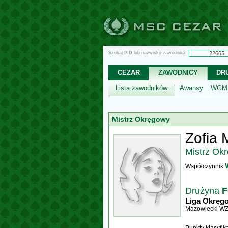
Szukaj PID lub nazwisko zawodnika:
CEZAR
ZAWODNICY
DR
Lista zawodników
Awansy
WGM,
Mistrz Okręgowy
Zofia 
Mistrz Ok
Współczynnik
Drużyna
F
Liga Okręg
Mazowiecki W