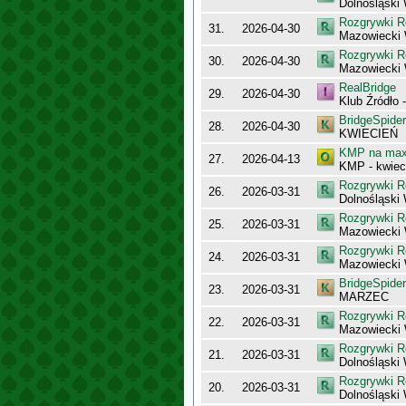
Dolnośląski
Rozgrywki R
31.
2026-04-30
Mazowiecki
Rozgrywki R
30.
2026-04-30
Mazowiecki
RealBridge
29.
2026-04-30
Klub Źródło 
BridgeSpider
28.
2026-04-30
KWIECIEŃ
KMP na maxy
27.
2026-04-13
KMP - kwiec
Rozgrywki R
26.
2026-03-31
Dolnośląsk
Rozgrywki R
25.
2026-03-31
Mazowiecki 
Rozgrywki R
24.
2026-03-31
Mazowiecki
BridgeSpider
23.
2026-03-31
MARZEC
Rozgrywki R
22.
2026-03-31
Mazowiecki 
Rozgrywki R
21.
2026-03-31
Dolnośląski
Rozgrywki R
20.
2026-03-31
Dolnośląski