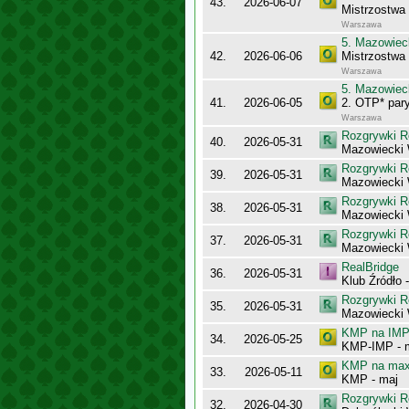
43.
2026-06-07
Mistrzostwa
Warszawa
5. Mazowiec
42.
2026-06-06
Mistrzostwa
Warszawa
5. Mazowiec
41.
2026-06-05
2. OTP* pary
Warszawa
Rozgrywki R
40.
2026-05-31
Mazowiecki 
Rozgrywki R
39.
2026-05-31
Mazowiecki 
Rozgrywki R
38.
2026-05-31
Mazowiecki
Rozgrywki R
37.
2026-05-31
Mazowiecki
RealBridge
36.
2026-05-31
Klub Źródło 
Rozgrywki R
35.
2026-05-31
Mazowiecki 
KMP na IMP 
34.
2026-05-25
KMP-IMP - 
KMP na maxy
33.
2026-05-11
KMP - maj
Rozgrywki R
32.
2026-04-30