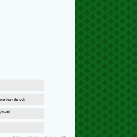
atora bazy danych
ększej,