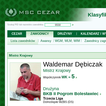
Klasyf
Szukaj PID lub nazwisko zawodnika:
CEZAR
ZAWODNICY
DRUŻYNY
KALENDARZ I WY
Lista zawodników
Awansy
WGM, WLM, WIM
Zawodnicy zagr
Mistrz Krajowy
Waldemar Dębiczak
Mistrz Krajowy
5
WK =
Współczynnik
Drużyna
BKB II Pogrom Bolesławiec
Trzecia Liga
Dolnośląski WZBS (DS)