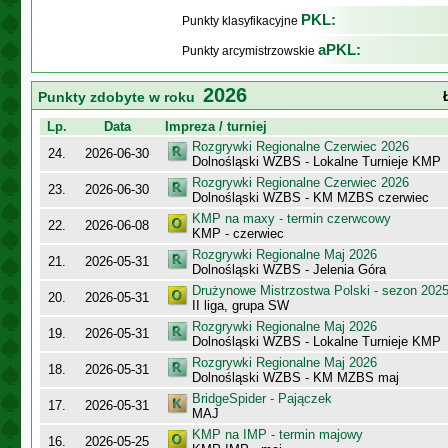
PKL:
Punkty klasyfikacyjne
aPKL:
Punkty arcymistrzowskie
2026
Punkty zdobyte w roku
Lp.
Data
Impreza / turniej
Rozgrywki Regionalne Czerwiec 2026
24.
2026-06-30
Dolnośląski WZBS - Lokalne Turnieje KMP
Rozgrywki Regionalne Czerwiec 2026
23.
2026-06-30
Dolnośląski WZBS - KM MZBS czerwiec
KMP na maxy - termin czerwcowy
22.
2026-06-08
KMP - czerwiec
Rozgrywki Regionalne Maj 2026
21.
2026-05-31
Dolnośląski WZBS - Jelenia Góra
Drużynowe Mistrzostwa Polski - sezon 202
20.
2026-05-31
II liga, grupa SW
Rozgrywki Regionalne Maj 2026
19.
2026-05-31
Dolnośląski WZBS - Lokalne Turnieje KMP
Rozgrywki Regionalne Maj 2026
18.
2026-05-31
Dolnośląski WZBS - KM MZBS maj
BridgeSpider - Pajączek
17.
2026-05-31
MAJ
KMP na IMP - termin majowy
16.
2026-05-25