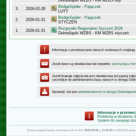
Dolnośląski WZBS - KM MZBS luty
BridgeSpider - Pajączek
3.
2026-02-28
LUTY
BridgeSpider - Pajączek
2.
2026-01-31
STYCZEŃ
Rozgrywki Regionalne Styczeń 2026
1.
2026-01-31
Dolnośląski WZBS - KM MZBS styczeń
Informacje o przetwarzaniu danych osobowych znajdują
Jeżeli dane są niewłaściwe lub niepełne,
skorzystaj z for
Jeżeli brakuje zdjęcia lub jest niewłaściwe przygotuj zd
i prześlij je do administratora bazy danych w okręgu Dol
Sprawdź, kto jest
administratorem w okręgu Dolnośląski
Informacje o przetwa
Problemy w działaniu
System do swojego dzi
Strona wygenerowana automatycznie w dniu
2026-08-06
g.
13:26:26
(1.0392/25) prze