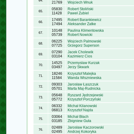
64.
21769
Wojciech Wnuk
05830
Robert Stoliński
65.
11428
Paweł Zubiel
17495
Robert Barankiewicz
66.
17494
Aleksander Zatke
10148
Paulina Klimentowska
67.
05739
Robert Nowicki
06225
Wojciech Palmowski
68.
07725
Grzegorz Superson
07290
Jacek Cholewik
69.
03104
Kazimierz Cios
14525
Przemysław Kurzak
70.
03497
Jerzy Skwark
18246
Krzysztof Malejka
71.
11584
Wanda Wiszniewska
09303
Jarosław Łaszczuk
72.
05701
Marta Maj-Rudnicka
05648
Ryszard Jędrzejewski
73.
05772
Krzysztof Porczyński
06332
Michał Kilanowski
74.
06813
Krzysztof Najda
03064
Michał Błach
75.
03185
Zbigniew Guła
02489
Jarosław Kaczorowski
76.
02495
Andrzej Kokoryka