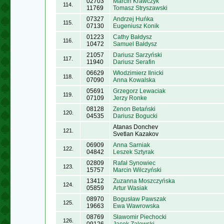
02703
Marcin Krawczyk
114.
11769
Tomasz Stryszawski
07327
Andrzej Huńka
115.
07130
Eugeniusz Konik
01223
Cathy Bałdysz
116.
10472
Samuel Bałdysz
21057
Dariusz Sarzyński
117.
11940
Dariusz Serafin
06629
Włodzimierz Ilnicki
118.
07090
Anna Kowalska
05691
Grzegorz Lewaciak
119.
07109
Jerzy Ronke
08128
Zenon Betański
120.
04535
Dariusz Bogucki
Atanas Donchev
121.
Svetlan Kazakov
06909
Anna Sarniak
122.
04842
Leszek Sztyrak
02809
Rafał Synowiec
123.
15757
Marcin Wilczyński
13412
Zuzanna Moszczyńska
124.
05859
Artur Wasiak
08970
Bogusław Pawszak
125.
19663
Ewa Wawrowska
08769
Sławomir Piechocki
126.