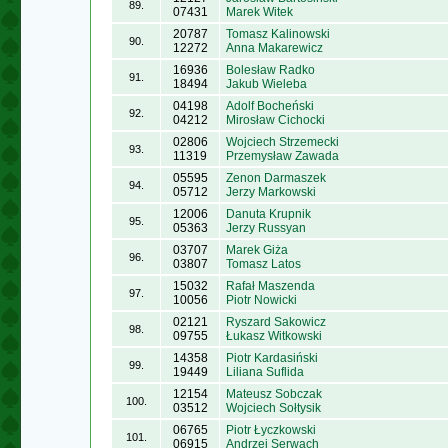
89.
07431
Marek Witek
20787
Tomasz Kalinowski
90.
12272
Anna Makarewicz
16936
Bolesław Radko
91.
18494
Jakub Wieleba
04198
Adolf Bocheński
92.
04212
Mirosław Cichocki
02806
Wojciech Strzemecki
93.
11319
Przemysław Zawada
05595
Zenon Darmaszek
94.
05712
Jerzy Markowski
12006
Danuta Krupnik
95.
05363
Jerzy Russyan
03707
Marek Giża
96.
03807
Tomasz Latos
15032
Rafał Maszenda
97.
10056
Piotr Nowicki
02121
Ryszard Sakowicz
98.
09755
Łukasz Witkowski
14358
Piotr Kardasiński
99.
19449
Liliana Suflida
12154
Mateusz Sobczak
100.
03512
Wojciech Sołtysik
06765
Piotr Łyczkowski
101.
06915
Andrzej Serwach