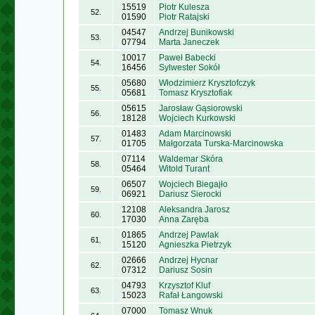
15519
Piotr Kulesza
52.
01590
Piotr Ratajski
04547
Andrzej Bunikowski
53.
07794
Marta Janeczek
10017
Paweł Babecki
54.
16456
Sylwester Sokół
05680
Włodzimierz Krysztofczyk
55.
05681
Tomasz Krysztofiak
05615
Jarosław Gąsiorowski
56.
18128
Wojciech Kurkowski
01483
Adam Marcinowski
57.
01705
Małgorzata Turska-Marcinowska
07114
Waldemar Skóra
58.
05464
Witold Turant
06507
Wojciech Biegajło
59.
06921
Dariusz Sierocki
12108
Aleksandra Jarosz
60.
17030
Anna Zaręba
01865
Andrzej Pawlak
61.
15120
Agnieszka Pietrzyk
02666
Andrzej Hycnar
62.
07312
Dariusz Sosin
04793
Krzysztof Kluf
63.
15023
Rafał Łangowski
07000
Tomasz Wnuk