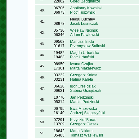
22882
Giorgi Zedginidze
06706
Apolinary Kowalski
40.
06973
Piotr Tuszyński
Nedju Buchlev
41.
08978
Jacek Leśniczak
05730
Wiesław Niciński
42.
06346
Adam Pawłowski
09568
Mariusz Ilnicki
43.
01617
Przemysław Saliński
19482
Magda Urbańska
44.
19483
Piotr Urbański
08950
Iwona Czajka
45.
17361
Marta Makarewicz
03232
Grzegorz Kaleta
46.
03231
Halina Kaleta
06620
Igor Grzejdziak
47.
06621
Sabina Grzejdziak
10770
Jan Pędziński
48.
05314
Marcin Pędziński
06795
Ewa Miszewska
49.
16140
Andrzej Szepczyński
07291
Krzysztof Buras
50.
13709
Grzegorz Głasek
18642
Maria Niklaus
51.
05483
Tomasz Wasilewski