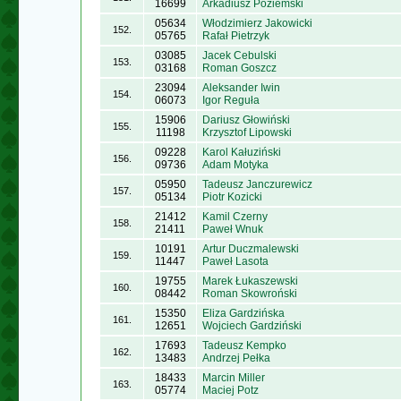
16699
Arkadiusz Poziemski
05634
Włodzimierz Jakowicki
152.
05765
Rafał Pietrzyk
03085
Jacek Cebulski
153.
03168
Roman Goszcz
23094
Aleksander Iwin
154.
06073
Igor Reguła
15906
Dariusz Głowiński
155.
11198
Krzysztof Lipowski
09228
Karol Kałuziński
156.
09736
Adam Motyka
05950
Tadeusz Janczurewicz
157.
05134
Piotr Kozicki
21412
Kamil Czerny
158.
21411
Paweł Wnuk
10191
Artur Duczmalewski
159.
11447
Paweł Lasota
19755
Marek Łukaszewski
160.
08442
Roman Skowroński
15350
Eliza Gardzińska
161.
12651
Wojciech Gardziński
17693
Tadeusz Kempko
162.
13483
Andrzej Pełka
18433
Marcin Miller
163.
05774
Maciej Potz