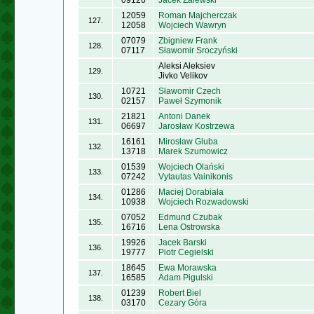
09126
Jacek Zalewski
12059
Roman Majcherczak
127.
12058
Wojciech Wawryn
07079
Zbigniew Frank
128.
07117
Sławomir Sroczyński
Aleksi Aleksiev
129.
Jivko Velikov
10721
Sławomir Czech
130.
02157
Paweł Szymonik
21821
Antoni Danek
131.
06697
Jarosław Kostrzewa
16161
Mirosław Gluba
132.
13718
Marek Szumowicz
01539
Wojciech Olański
133.
07242
Vytautas Vainikonis
01286
Maciej Dorabiała
134.
10938
Wojciech Rozwadowski
07052
Edmund Czubak
135.
16716
Lena Ostrowska
19926
Jacek Barski
136.
19777
Piotr Cegielski
18645
Ewa Morawska
137.
16585
Adam Pigulski
01239
Robert Biel
138.
03170
Cezary Góra