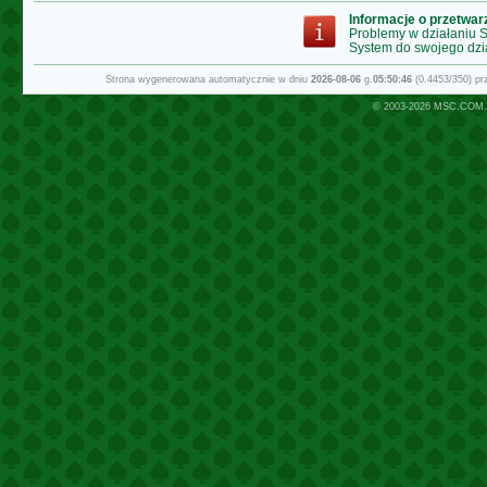
Informacje o przetwa
Problemy w działaniu
System do swojego dzi
Strona wygenerowana automatycznie w dniu
2026-08-06
g.
05:50:46
(0.4453/350) p
© 2003-2026
MSC.COM.