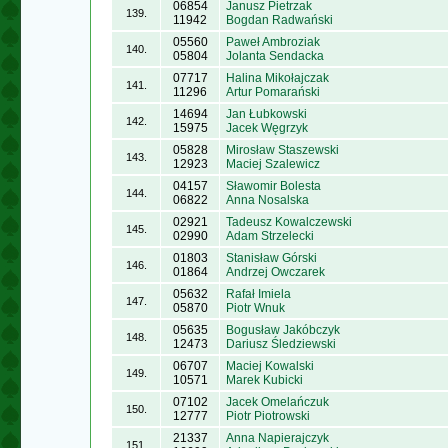
06854
Janusz Pietrzak
139.
11942
Bogdan Radwański
05560
Paweł Ambroziak
140.
05804
Jolanta Sendacka
07717
Halina Mikołajczak
141.
11296
Artur Pomarański
14694
Jan Łubkowski
142.
15975
Jacek Węgrzyk
05828
Mirosław Staszewski
143.
12923
Maciej Szalewicz
04157
Sławomir Bolesta
144.
06822
Anna Nosalska
02921
Tadeusz Kowalczewski
145.
02990
Adam Strzelecki
01803
Stanisław Górski
146.
01864
Andrzej Owczarek
05632
Rafał Imiela
147.
05870
Piotr Wnuk
05635
Bogusław Jakóbczyk
148.
12473
Dariusz Śledziewski
06707
Maciej Kowalski
149.
10571
Marek Kubicki
07102
Jacek Omelańczuk
150.
12777
Piotr Piotrowski
21337
Anna Napierajczyk
151.