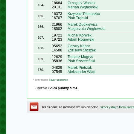
18684
Grzegorz Wasiak
164.
20131
Marian Wojtasiński
16373
Krzysztof Pietruszka
165.
16707
Piotr Trębski
21966
Marek Dudkiewicz
166.
18502
Małgorzata Węglewska
19722
Michał Korwek
167.
19723
Adam Rogowski
05652
Cezary Kanar
168.
14508
Zdzisław Stoszek
12629
Tomasz Magryś
169.
05836
Piotr Szczeciński
04829
Marek Pietrzak
170.
07545
Aleksander Wład
* przyznane
klasy sportowe
Łącznie
12924 punkty aPKL
.
Jeżeli dane są niewłaściwe lub niepełne,
skorzystaj z formularz