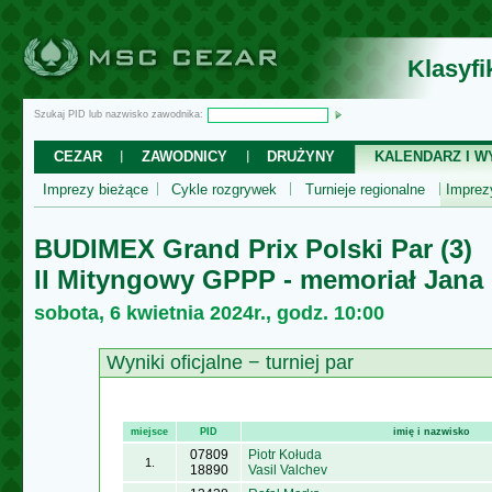
Klasyf
Szukaj PID lub nazwisko zawodnika:
CEZAR
ZAWODNICY
DRUŻYNY
KALENDARZ I WY
Imprezy bieżące
Cykle rozgrywek
Turnieje regionalne
Impre
BUDIMEX Grand Prix Polski Par (3)
II Mityngowy GPPP - memoriał Jana
sobota, 6 kwietnia 2024r., godz. 10:00
Wyniki oficjalne − turniej par
miejsce
PID
imię i nazwisko
07809
Piotr Kołuda
1.
18890
Vasil Valchev