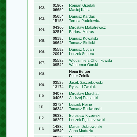
01807
Roman Grzelak
102.
06659
Maciej Kalita
05654
Dariusz Kardas
103.
15153
Teresa Pudelewicz
04360
Mirosław Makatrewicz
104.
02519
Bartosz Matras
08195
Dariusz Kowalski
105.
09643
Tomasz Sielicki
05592
Dariusz Cygan
106.
20919
Leszek Supera
05582
Włodzimierz Choinkowski
107.
09542
Waldemar Górski
Heini Berger
108.
Peter Zelnik
03529
Jacek Szczerbowski
109.
13174
Ryszard Zwolak
04077
Mirosław Morchat
110.
04063
Andrzej Prasalski
03724
Leszek Hejne
111.
06348
Tomasz Radwański
06335
Bolesław Krzewski
112.
08297
Leszek Pęcherzewski
14885
Marcin Dobrowolski
113.
08549
Anna Maduzia