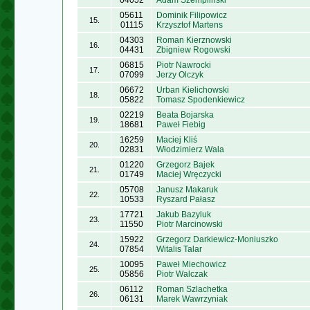
04052
Adam Szempliński
05611
Dominik Filipowicz
15.
01115
Krzysztof Martens
04303
Roman Kierznowski
16.
04431
Zbigniew Rogowski
06815
Piotr Nawrocki
17.
07099
Jerzy Olczyk
06672
Urban Kielichowski
18.
05822
Tomasz Spodenkiewicz
02219
Beata Bojarska
19.
18681
Paweł Fiebig
16259
Maciej Kliś
20.
02831
Włodzimierz Wala
01220
Grzegorz Bajek
21.
01749
Maciej Wręczycki
05708
Janusz Makaruk
22.
10533
Ryszard Pałasz
17721
Jakub Bazyluk
23.
11550
Piotr Marcinowski
15922
Grzegorz Darkiewicz-Moniuszko
24.
07854
Witalis Talar
10095
Paweł Miechowicz
25.
05856
Piotr Walczak
06112
Roman Szlachetka
26.
06131
Marek Wawrzyniak