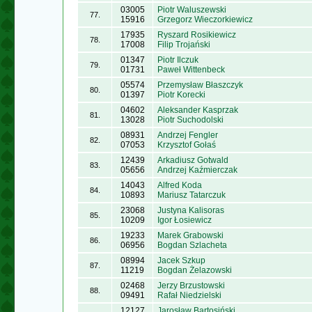
03005
Piotr Waluszewski
77.
15916
Grzegorz Wieczorkiewicz
17935
Ryszard Rosikiewicz
78.
17008
Filip Trojański
01347
Piotr Ilczuk
79.
01731
Paweł Wittenbeck
05574
Przemysław Błaszczyk
80.
01397
Piotr Korecki
04602
Aleksander Kasprzak
81.
13028
Piotr Suchodolski
08931
Andrzej Fengler
82.
07053
Krzysztof Gołaś
12439
Arkadiusz Gotwald
83.
05656
Andrzej Kaźmierczak
14043
Alfred Koda
84.
10893
Mariusz Tatarczuk
23068
Justyna Kalisoras
85.
10209
Igor Łosiewicz
19233
Marek Grabowski
86.
06956
Bogdan Szlacheta
08994
Jacek Szkup
87.
11219
Bogdan Żelazowski
02468
Jerzy Brzustowski
88.
09491
Rafał Niedzielski
12127
Jarosław Bartosiński