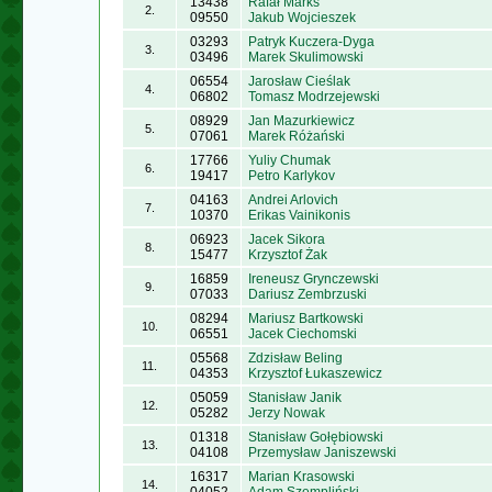
13438
Rafał Marks
2.
09550
Jakub Wojcieszek
03293
Patryk Kuczera-Dyga
3.
03496
Marek Skulimowski
06554
Jarosław Cieślak
4.
06802
Tomasz Modrzejewski
08929
Jan Mazurkiewicz
5.
07061
Marek Różański
17766
Yuliy Chumak
6.
19417
Petro Karlykov
04163
Andrei Arlovich
7.
10370
Erikas Vainikonis
06923
Jacek Sikora
8.
15477
Krzysztof Żak
16859
Ireneusz Grynczewski
9.
07033
Dariusz Zembrzuski
08294
Mariusz Bartkowski
10.
06551
Jacek Ciechomski
05568
Zdzisław Beling
11.
04353
Krzysztof Łukaszewicz
05059
Stanisław Janik
12.
05282
Jerzy Nowak
01318
Stanisław Gołębiowski
13.
04108
Przemysław Janiszewski
16317
Marian Krasowski
14.