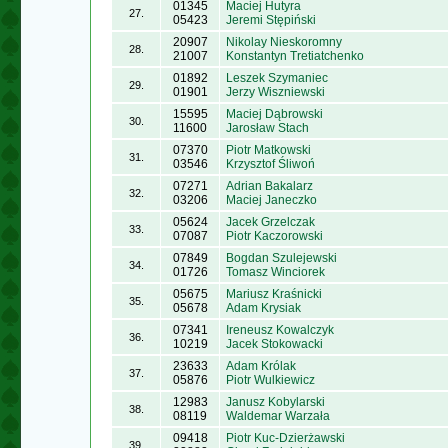
01345
Maciej Hutyra
27.
05423
Jeremi Stępiński
20907
Nikolay Nieskoromny
28.
21007
Konstantyn Tretiatchenko
01892
Leszek Szymaniec
29.
01901
Jerzy Wiszniewski
15595
Maciej Dąbrowski
30.
11600
Jarosław Stach
07370
Piotr Matkowski
31.
03546
Krzysztof Śliwoń
07271
Adrian Bakalarz
32.
03206
Maciej Janeczko
05624
Jacek Grzelczak
33.
07087
Piotr Kaczorowski
07849
Bogdan Szulejewski
34.
01726
Tomasz Winciorek
05675
Mariusz Kraśnicki
35.
05678
Adam Krysiak
07341
Ireneusz Kowalczyk
36.
10219
Jacek Stokowacki
23633
Adam Królak
37.
05876
Piotr Wulkiewicz
12983
Janusz Kobylarski
38.
08119
Waldemar Warzała
09418
Piotr Kuc-Dzierżawski
39.