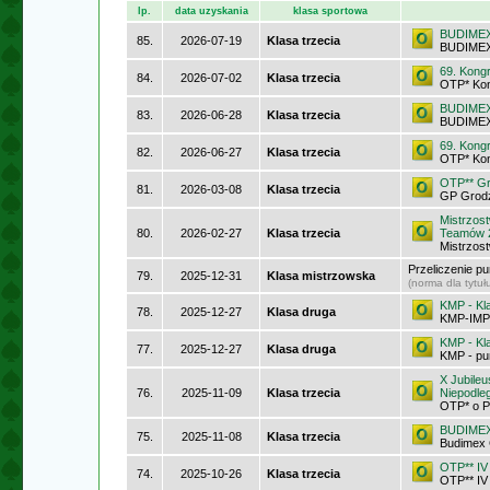
lp.
data uzyskania
klasa sportowa
BUDIMEX 
85.
2026-07-19
Klasa trzecia
BUDIMEX 
69. Kong
84.
2026-07-02
Klasa trzecia
OTP* Ko
BUDIMEX 
83.
2026-06-28
Klasa trzecia
BUDIMEX 
69. Kong
82.
2026-06-27
Klasa trzecia
OTP* Ko
OTP** Gr
81.
2026-03-08
Klasa trzecia
GP Grodz
Mistrzos
80.
2026-02-27
Klasa trzecia
Teamów 
Mistrzos
Przeliczenie p
79.
2025-12-31
Klasa mistrzowska
(norma dla tytu
KMP - Kl
78.
2025-12-27
Klasa druga
KMP-IMP 
KMP - Kl
77.
2025-12-27
Klasa druga
KMP - pu
X Jubileu
76.
2025-11-09
Klasa trzecia
Niepodle
OTP* o P
BUDIMEX 
75.
2025-11-08
Klasa trzecia
Budimex 
OTP** IV
74.
2025-10-26
Klasa trzecia
OTP** IV