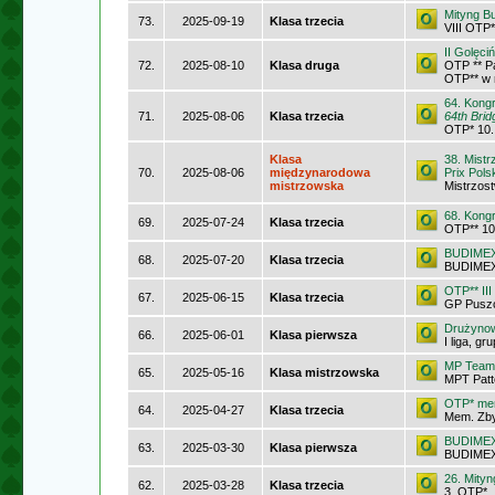
Mityng B
73.
2025-09-19
Klasa trzecia
VIII OTP
II Golęci
72.
2025-08-10
Klasa druga
OTP ** P
OTP** w 
64. Kong
71.
2025-08-06
Klasa trzecia
64th Brid
OTP* 10.
Klasa
38. Mist
70.
2025-08-06
międzynarodowa
Prix Pol
mistrzowska
Mistrzos
68. Kong
69.
2025-07-24
Klasa trzecia
OTP** 10
BUDIMEX 
68.
2025-07-20
Klasa trzecia
BUDIMEX 
OTP** II
67.
2025-06-15
Klasa trzecia
GP Pusz
Drużynow
66.
2025-06-01
Klasa pierwsza
I liga, gr
MP Teamó
65.
2025-05-16
Klasa mistrzowska
MPT Patt
OTP* mem
64.
2025-04-27
Klasa trzecia
Mem. Zby
BUDIMEX 
63.
2025-03-30
Klasa pierwsza
BUDIMEX 
26. Mityn
62.
2025-03-28
Klasa trzecia
3. OTP*