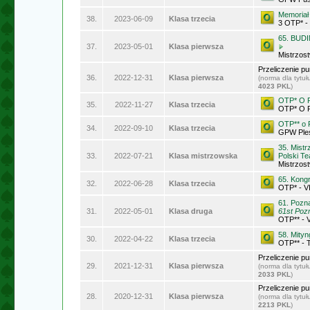
Memoriał
38.
2023-06-09
Klasa trzecia
3 OTP* -
65. BUDI
37.
2023-05-01
Klasa pierwsza
Mistrzos
Przeliczenie p
36.
2022-12-31
Klasa pierwsza
(norma dla tytu
4023 PKL
)
OTP* O P
35.
2022-11-27
Klasa trzecia
OTP* O P
OTP** o
34.
2022-09-10
Klasa trzecia
GPW Ple
35. Mist
33.
2022-07-21
Klasa mistrzowska
Polski T
Mistrzos
65. Kong
32.
2022-06-28
Klasa trzecia
OTP* - V
61. Pozn
31.
2022-05-01
Klasa druga
61st Poz
OTP** - 
58. Mity
30.
2022-04-22
Klasa trzecia
OTP** - 
Przeliczenie p
29.
2021-12-31
Klasa pierwsza
(norma dla tytu
2033 PKL
)
Przeliczenie p
28.
2020-12-31
Klasa pierwsza
(norma dla tytu
2213 PKL
)