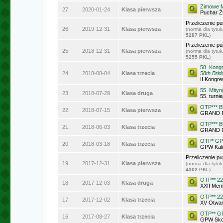
Zimowe M
27.
2020-01-24
Klasa pierwsza
Puchar Ż
Przeliczenie p
26.
2019-12-31
Klasa pierwsza
(norma dla tytu
5287 PKL
)
Przeliczenie p
25.
2018-12-31
Klasa pierwsza
(norma dla tytu
5255 PKL
)
58. Kong
24.
2018-08-04
Klasa trzecia
58th Brid
II Kongre
55. Mity
23.
2018-07-29
Klasa druga
55. turni
OTP*** B
22.
2018-07-15
Klasa pierwsza
GRAND P
OTP*** B
21.
2018-06-03
Klasa trzecia
GRAND P
OTP* GP 
20.
2018-03-18
Klasa trzecia
GPW Kal
Przeliczenie p
19.
2017-12-31
Klasa pierwsza
(norma dla tytu
4302 PKL
)
OTP** 22
18.
2017-12-03
Klasa druga
XXII Mem
OTP** 22
17.
2017-12-02
Klasa trzecia
XV Otwar
OTP** 
16.
2017-08-27
Klasa trzecia
GPW Sko