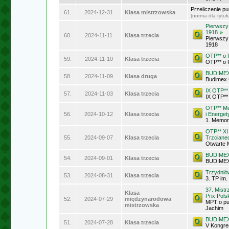
Przeliczenie p
61.
2024-12-31
Klasa mistrzowska
(norma dla tytu
Pierwszy
1918
60.
2024-11-11
Klasa trzecia
Pierwszy
1918
OTP** o 
59.
2024-11-10
Klasa trzecia
OTP** o 
BUDIMEX 
58.
2024-11-09
Klasa druga
Budimex 
IX OTP** 
57.
2024-11-03
Klasa trzecia
IX OTP** 
OTP** Me
56.
2024-10-12
Klasa trzecia
i Energe
1. Memor
OTP** XI
55.
2024-09-07
Klasa trzecia
Trzciane
Otwarte 
BUDIMEX 
54.
2024-09-01
Klasa trzecia
BUDIMEX
Trzydnió
53.
2024-08-31
Klasa trzecia
3. TP im.
37. Mist
Klasa
Prix Pol
52.
2024-07-29
międzynarodowa
MPT o pu
mistrzowska
Jachim
BUDIMEX 
51.
2024-07-28
Klasa trzecia
V Kongr