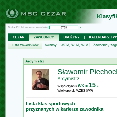
Klasyf
Szukaj PID lub nazwisko zawodnika:
CEZAR
ZAWODNICY
DRUŻYNY
KALENDARZ I WY
Lista zawodników
Awansy
WGM, WLM, WIM
Zawodnicy zagr
Arcymistrz
Sławomir Piechoc
Arcymistrz
15
WK =
Współczynnik
Wielkopolski WZBS (WP)
Lista klas sportowych
przyznanych w karierze zawodnika