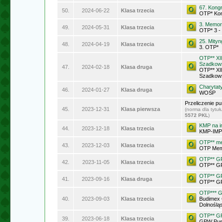
67. Kong
50.
2024-06-22
Klasa trzecia
OTP* Kon
3. Memor
49.
2024-05-31
Klasa trzecia
OTP* 3 -
25. Mityn
48.
2024-04-19
Klasa trzecia
3. OTP*
OTP** XI
Szadkow
47.
2024-02-18
Klasa druga
OTP** XI
Szadkow
Charyta
46.
2024-01-27
Klasa druga
WOŚP
Przeliczenie p
45.
2023-12-31
Klasa pierwsza
(norma dla tytu
5572 PKL
)
KMP na i
44.
2023-12-18
Klasa trzecia
KMP-IMP 
OTP** me
43.
2023-12-03
Klasa trzecia
OTP Memo
OTP** GP
42.
2023-11-05
Klasa trzecia
OTP** GP
OTP** G
41.
2023-09-16
Klasa druga
OTP** G
OTP*** G
40.
2023-09-03
Klasa trzecia
Budimex 
Dolnoślą
OTP** G
39.
2023-06-18
Klasa trzecia
GPW Pus