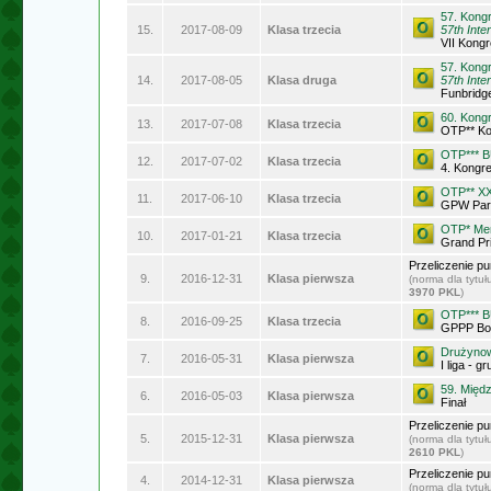
57. Kong
15.
2017-08-09
Klasa trzecia
57th Inte
VII Kong
57. Kong
14.
2017-08-05
Klasa druga
57th Inte
Funbridge
60. Kong
13.
2017-07-08
Klasa trzecia
OTP** Ko
OTP*** 
12.
2017-07-02
Klasa trzecia
4. Kongr
OTP** XX
11.
2017-06-10
Klasa trzecia
GPW Par
OTP* Mem
10.
2017-01-21
Klasa trzecia
Grand Pri
Przeliczenie p
9.
2016-12-31
Klasa pierwsza
(norma dla tytu
3970 PKL
)
OTP*** 
8.
2016-09-25
Klasa trzecia
GPPP Bol
Drużynow
7.
2016-05-31
Klasa pierwsza
I liga - g
59. Międ
6.
2016-05-03
Klasa pierwsza
Finał
Przeliczenie p
5.
2015-12-31
Klasa pierwsza
(norma dla tytu
2610 PKL
)
Przeliczenie p
4.
2014-12-31
Klasa pierwsza
(norma dla tytu